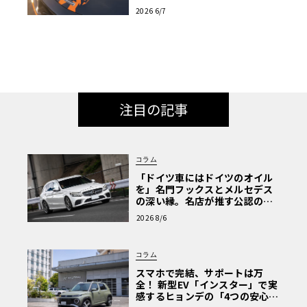
表
2026 6/7
注目の記事
コラム
「ドイツ車にはドイツのオイル
を」名門フックスとメルセデス
の深い縁。名店が推す公認の安
心と、Cクラスで味わうシルキー
2026 8/6
な走り〈PR〉
コラム
スマホで完結、サポートは万
全！ 新型EV「インスター」で実
感するヒョンデの「4つの安心」