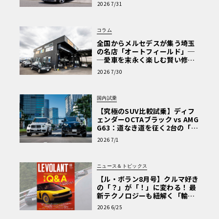
【第1回・ヒョンデ6つの疑問：
2026 7/31
Why? Hyundai?】〈PR〉
コラム
全国からメルセデスが集う埼玉
の名店「オートフィールド」─
─愛車を末永く楽しむ賢い修理
術と、プロがフックス製オイル
2026 7/30
を選ぶ理由〈PR〉
国内試乗
【究極のSUV比較試乗】ディフ
ェンダーOCTAブラック vs AMG
G63：道なき道を征く2台の「対
極的アプローチ」
2026 7/1
ニュース＆トピックス
【ル・ボラン8月号】クルマ好き
の「？」が「！」に変わる！ 最
新テクノロジーも紐解く「輸入
車Q&A」
2026 6/25