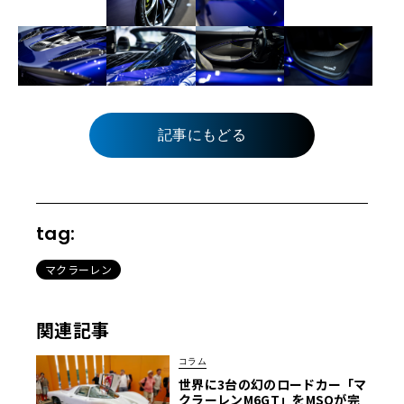
記事にもどる
tag:
マクラーレン
関連記事
コラム
世界に3台の幻のロードカー「マ
クラーレンM6GT」をMSOが完