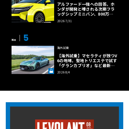
アルファード一強への回答。ホ
ンダが開発と噂される次期フラ
ッグシップミニバン、800万円
超の勝算【予想CG】
2026 7/31
5
No
海外試乗
【海外試乗】マセラティが放つV
6の咆哮。聖地トリエステで試す
「グランカブリオ」など最新ト
ロフェオ3台の官能評価《LE VO
2026 8/4
LANT LAB》