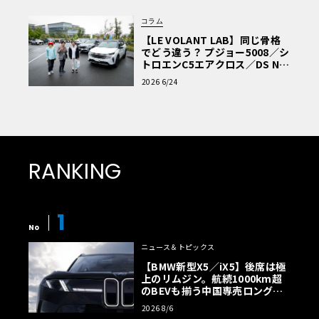
コラム
【LE VOLANT LAB】同じ骨格
でどう違う？ プジョー5008／シ
トロエンC5エアクロス／DS Nº4
読者一気乗りレポート
2026 6/24
RANKING
1
No
ニュース＆トピックス
【BMW新型X5／iX5】後席は極
上のリムジン。航続1000km超
のBEVも揃う中国専売ロング仕
様の全貌
2026 8/6