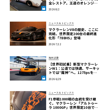
全レストア。王道のオレンジで
はなく“白”を纏って蘇った真意
2026 8/2
【グッドウッドFoS 2026】《LE
VOLANT LAB》
ニュース＆トピックス
マクラーレンV8の歴史、ここに
完結。世界限定200台の最終進
化形「788HS」登場
2026 7/12
海外試乗
【世界初試乗】新型マクラーレ
ンW1：公道では快適、サーキッ
トでは“魔神”へ。1275psを後
輪で操るハイパーカーの限界域
2026 6/29
《LE VOLANT LAB》
ニュース＆トピックス
F1参戦1000戦の血統を受け継
ぐ。マクラーレン「アルトゥー
ラ 1000GP」世界限定10台で発