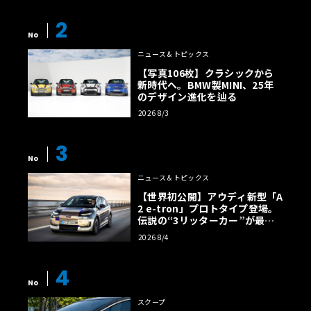
2
No
ニュース＆トピックス
【写真106枚】クラシックから
新時代へ。BMW製MINI、25年
のデザイン進化を辿る
2026 8/3
3
No
ニュース＆トピックス
【世界初公開】アウディ新型「A
2 e-tron」プロトタイプ登場。
伝説の“3リッターカー”が最高
効率エントリーBEVとして復活
2026 8/4
【画像38枚】
4
No
スクープ