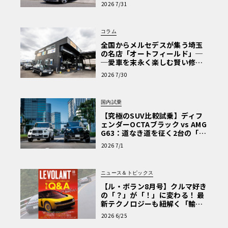
【第1回・ヒョンデ6つの疑問：
2026 7/31
Why? Hyundai?】〈PR〉
コラム
全国からメルセデスが集う埼玉
の名店「オートフィールド」─
─愛車を末永く楽しむ賢い修理
術と、プロがフックス製オイル
2026 7/30
を選ぶ理由〈PR〉
国内試乗
【究極のSUV比較試乗】ディフ
ェンダーOCTAブラック vs AMG
G63：道なき道を征く2台の「対
極的アプローチ」
2026 7/1
ニュース＆トピックス
【ル・ボラン8月号】クルマ好き
の「？」が「！」に変わる！ 最
新テクノロジーも紐解く「輸入
車Q&A」
2026 6/25