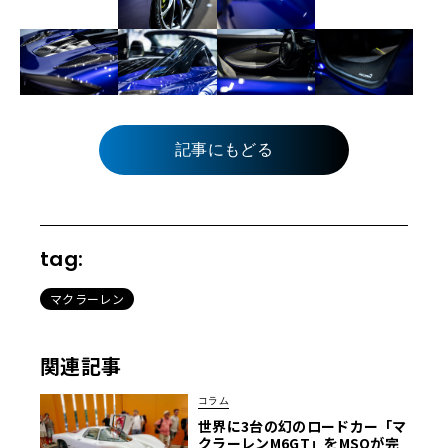
記事にもどる
tag:
マクラーレン
関連記事
コラム
世界に3台の幻のロードカー「マ
クラーレンM6GT」をMSOが完