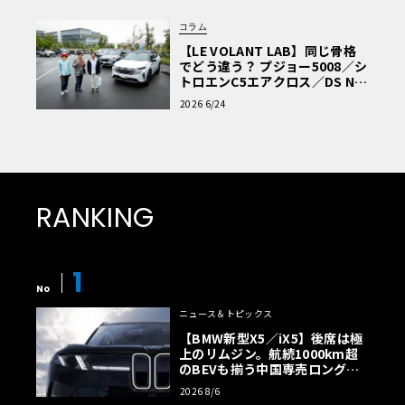
コラム
【LE VOLANT LAB】同じ骨格
でどう違う？ プジョー5008／シ
トロエンC5エアクロス／DS Nº4
読者一気乗りレポート
2026 6/24
RANKING
1
No
ニュース＆トピックス
【BMW新型X5／iX5】後席は極
上のリムジン。航続1000km超
のBEVも揃う中国専売ロング仕
様の全貌
2026 8/6