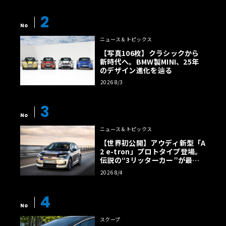
2
No
ニュース＆トピックス
【写真106枚】クラシックから
新時代へ。BMW製MINI、25年
のデザイン進化を辿る
2026 8/3
3
No
ニュース＆トピックス
【世界初公開】アウディ新型「A
2 e-tron」プロトタイプ登場。
伝説の“3リッターカー”が最高
効率エントリーBEVとして復活
2026 8/4
【画像38枚】
4
No
スクープ