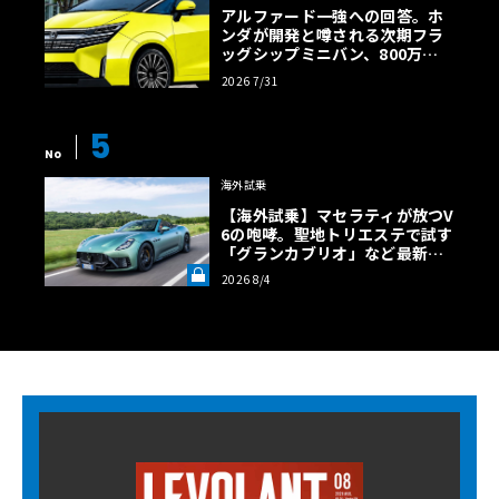
アルファード一強への回答。ホ
ンダが開発と噂される次期フラ
ッグシップミニバン、800万円
超の勝算【予想CG】
2026 7/31
5
No
海外試乗
【海外試乗】マセラティが放つV
6の咆哮。聖地トリエステで試す
「グランカブリオ」など最新ト
ロフェオ3台の官能評価《LE VO
2026 8/4
LANT LAB》