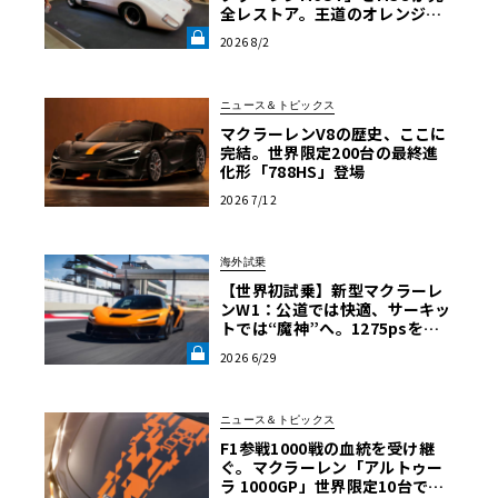
全レストア。王道のオレンジで
はなく“白”を纏って蘇った真意
2026 8/2
【グッドウッドFoS 2026】《LE
VOLANT LAB》
ニュース＆トピックス
マクラーレンV8の歴史、ここに
完結。世界限定200台の最終進
化形「788HS」登場
2026 7/12
海外試乗
【世界初試乗】新型マクラーレ
ンW1：公道では快適、サーキッ
トでは“魔神”へ。1275psを後
輪で操るハイパーカーの限界域
2026 6/29
《LE VOLANT LAB》
ニュース＆トピックス
F1参戦1000戦の血統を受け継
ぐ。マクラーレン「アルトゥー
ラ 1000GP」世界限定10台で発