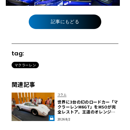
記事にもどる
tag:
マクラーレン
関連記事
コラム
世界に3台の幻のロードカー「マ
クラーレンM6GT」をMSOが完
全レストア。王道のオレンジで
はなく“白”を纏って蘇った真意
2026 8/2
【グッドウッドFoS 2026】《LE
VOLANT LAB》