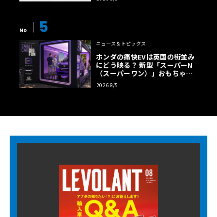
5
No
ニュース＆トピックス
ホンダの痛快EVは英国の街並み
にどう映る？ 新型「スーパーN
（スーパーワン）」おもちゃ箱
ツアーの全貌
2026 8/5