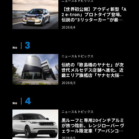
ニュース＆トピックス
【世界初公開】アウディ新型「A
2 e-tron」プロトタイプ登場。
伝説の“3リッターカー”が最高
効率エントリーBEVとして復活
2026 8/4
【画像38枚】
3
No
ニュース＆トピックス
伝統の「歌島橋のヤナセ」が次
世代メルセデス店舗へ進化。近
畿エリア旗艦店「ヤナセ大阪支
店」がリニューアル
2026 8/3
4
No
ニュース＆トピックス
黒ルーフと専用20インチアルミ
が放つ陰影。レンジローバー ヴ
ェラール限定車「アーバンコン
トラスト・エディション」登場
2026 8/5