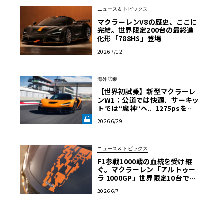
ニュース＆トピックス
マクラーレンV8の歴史、ここに
完結。世界限定200台の最終進
化形「788HS」登場
2026 7/12
海外試乗
【世界初試乗】新型マクラーレ
ンW1：公道では快適、サーキッ
トでは“魔神”へ。1275psを後
輪で操るハイパーカーの限界域
2026 6/29
《LE VOLANT LAB》
ニュース＆トピックス
F1参戦1000戦の血統を受け継
ぐ。マクラーレン「アルトゥー
ラ 1000GP」世界限定10台で発
表
2026 6/7