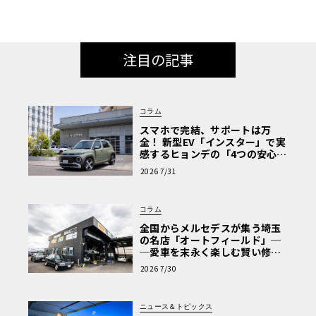
注目の記事
コラム
スマホで完結、サポートは万
全！ 新型EV「インスター」で実
感するヒョンデの「4つの安心」
【第1回・ヒョンデ6つの疑問：
2026 7/31
Why? Hyundai?】〈PR〉
コラム
全国からメルセデスが集う埼玉
の名店「オートフィールド」─
─愛車を末永く楽しむ賢い修理
術と、プロがフックス製オイル
2026 7/30
を選ぶ理由〈PR〉
ニュース＆トピックス