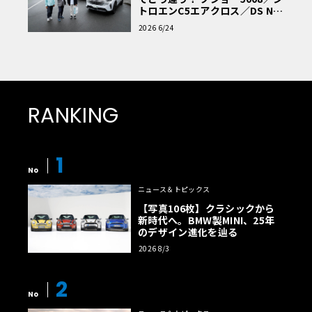
トロエンC5エアクロス／DS Nº4
読者一気乗りレポート
2026 6/24
RANKING
1
No
ニュース＆トピックス
【写真106枚】クラシックから
新時代へ。BMW製MINI、25年
のデザイン進化を辿る
2026 8/3
2
No