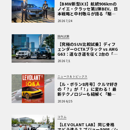
【BMW新型iX3】航続906kmの
ノイエ・クラッセ第1弾BEV。日
本戦略と中村敬斗が語る「駆け
ぬける歓び」
2026 7/24
国内試乗
【究極のSUV比較試乗】ディフ
ェンダーOCTAブラック vs AMG
G63：道なき道を征く2台の「対
極的アプローチ」
2026 7/1
ニュース＆トピックス
【ル・ボラン8月号】クルマ好き
の「？」が「！」に変わる！ 最
新テクノロジーも紐解く「輸入
車Q&A」
2026 6/25
コラム
【LE VOLANT LAB】同じ骨格
でどう違う？ プジョー5008／シ