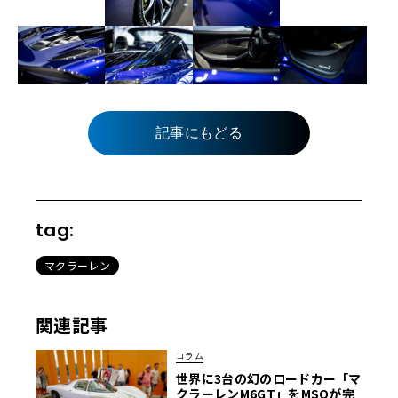
記事にもどる
tag:
マクラーレン
関連記事
コラム
世界に3台の幻のロードカー「マ
クラーレンM6GT」をMSOが完