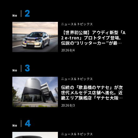
2
No
ニュース＆トピックス
【世界初公開】アウディ新型「A
2 e-tron」プロトタイプ登場。
伝説の“3リッターカー”が最高
効率エントリーBEVとして復活
2026 8/4
【画像38枚】
3
No
ニュース＆トピックス
伝統の「歌島橋のヤナセ」が次
世代メルセデス店舗へ進化。近
畿エリア旗艦店「ヤナセ大阪支
店」がリニューアル
2026 8/3
4
No
ニュース＆トピックス