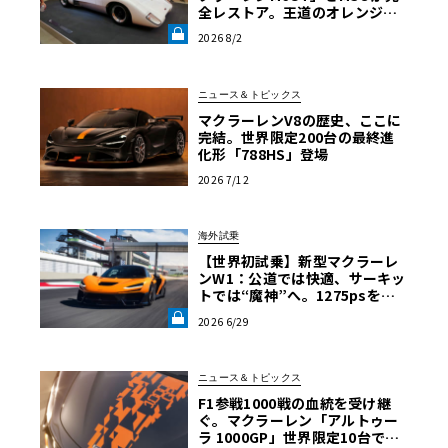
全レストア。王道のオレンジで
はなく“白”を纏って蘇った真意
2026 8/2
【グッドウッドFoS 2026】《LE
VOLANT LAB》
ニュース＆トピックス
マクラーレンV8の歴史、ここに
完結。世界限定200台の最終進
化形「788HS」登場
2026 7/12
海外試乗
【世界初試乗】新型マクラーレ
ンW1：公道では快適、サーキッ
トでは“魔神”へ。1275psを後
輪で操るハイパーカーの限界域
2026 6/29
《LE VOLANT LAB》
ニュース＆トピックス
F1参戦1000戦の血統を受け継
ぐ。マクラーレン「アルトゥー
ラ 1000GP」世界限定10台で発