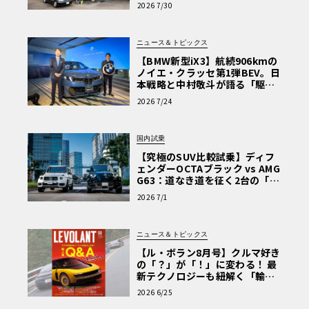
術と、プロがフックス製オイル
2026 7/30
を選ぶ理由〈PR〉
ニュース＆トピックス
【BMW新型iX3】航続906kmの
ノイエ・クラッセ第1弾BEV。日
本戦略と中村敬斗が語る「駆け
ぬける歓び」
2026 7/24
国内試乗
【究極のSUV比較試乗】ディフ
ェンダーOCTAブラック vs AMG
G63：道なき道を征く2台の「対
極的アプローチ」
2026 7/1
ニュース＆トピックス
【ル・ボラン8月号】クルマ好き
の「？」が「！」に変わる！ 最
新テクノロジーも紐解く「輸入
車Q&A」
2026 6/25