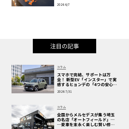
表
2026 6/7
注目の記事
コラム
スマホで完結、サポートは万
全！ 新型EV「インスター」で実
感するヒョンデの「4つの安心」
【第1回・ヒョンデ6つの疑問：
2026 7/31
Why? Hyundai?】〈PR〉
コラム
全国からメルセデスが集う埼玉
の名店「オートフィールド」─
─愛車を末永く楽しむ賢い修理