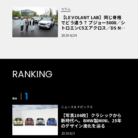
コラム
【LE VOLANT LAB】同じ骨格
でどう違う？ プジョー5008／シ
トロエンC5エアクロス／DS Nº4
読者一気乗りレポート
2026 6/24
RANKING
1
No
ニュース＆トピックス
【写真106枚】クラシックから
新時代へ。BMW製MINI、25年
のデザイン進化を辿る
2026 8/3