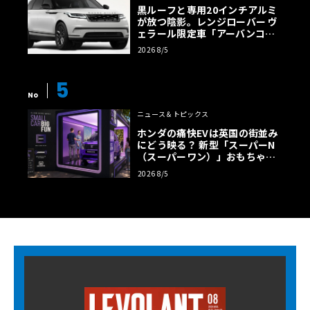
黒ルーフと専用20インチアルミ
が放つ陰影。レンジローバー ヴ
ェラール限定車「アーバンコン
トラスト・エディション」登場
2026 8/5
5
No
ニュース＆トピックス
ホンダの痛快EVは英国の街並み
にどう映る？ 新型「スーパーN
（スーパーワン）」おもちゃ箱
ツアーの全貌
2026 8/5