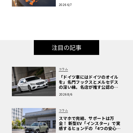
表
2026 6/7
注目の記事
コラム
「ドイツ車にはドイツのオイル
を」名門フックスとメルセデス
の深い縁。名店が推す公認の安
心と、Cクラスで味わうシルキー
2026 8/6
な走り〈PR〉
コラム
スマホで完結、サポートは万
全！ 新型EV「インスター」で実
感するヒョンデの「4つの安心」