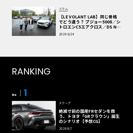
コラム
【LE VOLANT LAB】同じ骨格
でどう違う？ プジョー5008／シ
トロエンC5エアクロス／DS Nº4
読者一気乗りレポート
2026 6/24
RANKING
1
No
スクープ
絶滅寸前の国産FRセダンを救
う、トヨタ「GRクラウン」誕生
のシナリオ【予想CG】
2026 8/7