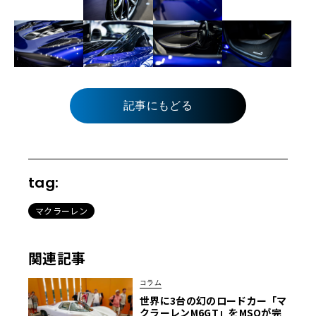
記事にもどる
tag:
マクラーレン
関連記事
コラム
世界に3台の幻のロードカー「マ
クラーレンM6GT」をMSOが完