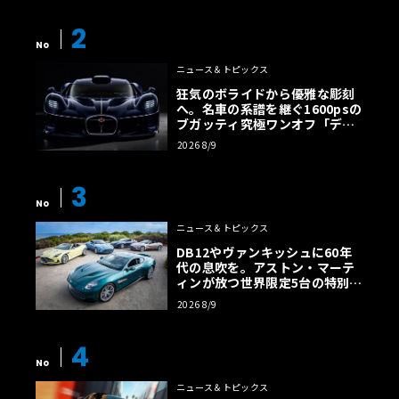
2
No
ニュース＆トピックス
狂気のボライドから優雅な彫刻
へ。名車の系譜を継ぐ1600psの
ブガッティ究極ワンオフ「デス
トリエ」
2026 8/9
3
No
ニュース＆トピックス
DB12やヴァンキッシュに60年
代の息吹を。アストン・マーテ
ィンが放つ世界限定5台の特別コ
レクション
2026 8/9
4
No
ニュース＆トピックス