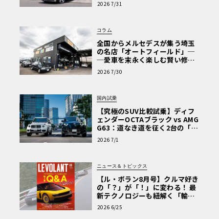
【第1回・ヒョンデ6つの疑問：
2026 7/31
Why? Hyundai?】〈PR〉
コラム
全国からメルセデスが集う埼玉
の名店「オートフィールド」─
─愛車を末永く楽しむ賢い修理
術と、プロがフックス製オイル
2026 7/30
を選ぶ理由〈PR〉
国内試乗
【究極のSUV比較試乗】ディフ
ェンダーOCTAブラック vs AMG
G63：道なき道を征く2台の「対
極的アプローチ」
2026 7/1
ニュース＆トピックス
【ル・ボラン8月号】クルマ好き
の「？」が「！」に変わる！ 最
新テクノロジーも紐解く「輸入
車Q&A」
2026 6/25