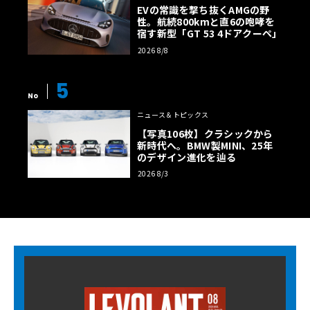
EVの常識を撃ち抜くAMGの野
性。航続800kmと直6の咆哮を
宿す新型「GT 53 4ドアクーペ」
2026 8/8
5
No
ニュース＆トピックス
【写真106枚】クラシックから
新時代へ。BMW製MINI、25年
のデザイン進化を辿る
2026 8/3