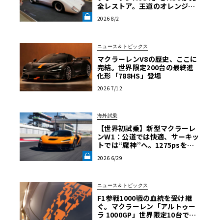
全レストア。王道のオレンジで
はなく“白”を纏って蘇った真意
2026 8/2
【グッドウッドFoS 2026】《LE
VOLANT LAB》
ニュース＆トピックス
マクラーレンV8の歴史、ここに
完結。世界限定200台の最終進
化形「788HS」登場
2026 7/12
海外試乗
【世界初試乗】新型マクラーレ
ンW1：公道では快適、サーキッ
トでは“魔神”へ。1275psを後
輪で操るハイパーカーの限界域
2026 6/29
《LE VOLANT LAB》
ニュース＆トピックス
F1参戦1000戦の血統を受け継
ぐ。マクラーレン「アルトゥー
ラ 1000GP」世界限定10台で発