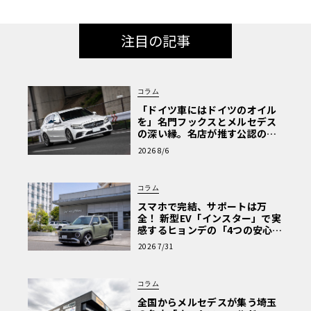
注目の記事
コラム
「ドイツ車にはドイツのオイル
を」名門フックスとメルセデス
の深い縁。名店が推す公認の安
心と、Cクラスで味わうシルキー
2026 8/6
な走り〈PR〉
コラム
スマホで完結、サポートは万
全！ 新型EV「インスター」で実
感するヒョンデの「4つの安心」
【第1回・ヒョンデ6つの疑問：
2026 7/31
Why? Hyundai?】〈PR〉
コラム
全国からメルセデスが集う埼玉