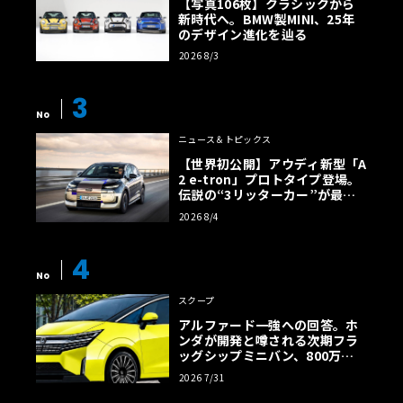
【写真106枚】クラシックから
新時代へ。BMW製MINI、25年
のデザイン進化を辿る
2026 8/3
3
No
ニュース＆トピックス
【世界初公開】アウディ新型「A
2 e-tron」プロトタイプ登場。
伝説の“3リッターカー”が最高
効率エントリーBEVとして復活
2026 8/4
【画像38枚】
4
No
スクープ
アルファード一強への回答。ホ
ンダが開発と噂される次期フラ
ッグシップミニバン、800万円
超の勝算【予想CG】
2026 7/31