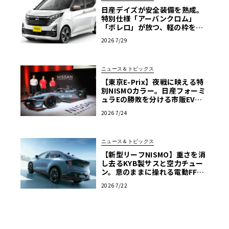
日産デイズが安全装備を熟成。
特別仕様「アーバンクロム」
「ボレロ」が放つ、軽の枠を超
えた存在感
2026 7/29
ニュース＆トピックス
【東京E-Prix】夜戦に映える特
別NISMOカラー。日産フォーミ
ュラEの勝敗を分ける市販EV由
来の「ドライバビリティ」
2026 7/24
ニュース＆トピックス
【新型リーフNISMO】重さを消
し去るKYB製サスと空力チュー
ン。意のままに操れる電動FFス
ポーツ
2026 7/22