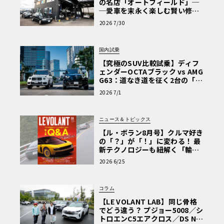
の名店「オートフィールド」─
─愛車を末永く楽しむ賢い修理
術と、プロがフックス製オイル
2026 7/30
を選ぶ理由〈PR〉
国内試乗
【究極のSUV比較試乗】ディフ
ェンダーOCTAブラック vs AMG
G63：道なき道を征く2台の「対
極的アプローチ」
2026 7/1
ニュース＆トピックス
【ル・ボラン8月号】クルマ好き
の「？」が「！」に変わる！ 最
新テクノロジーも紐解く「輸入
車Q&A」
2026 6/25
コラム
【LE VOLANT LAB】同じ骨格
でどう違う？ プジョー5008／シ
トロエンC5エアクロス／DS Nº4