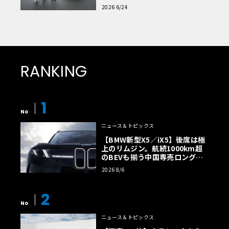
読者一気乗りレポート
2026 6/24
RANKING
1
No
ニュース＆トピックス
【BMW新型X5／iX5】後席は極
上のリムジン。航続1000km超
のBEVも揃う中国専売ロング仕
様の全貌
2026 8/6
2
No
ニュース＆トピックス