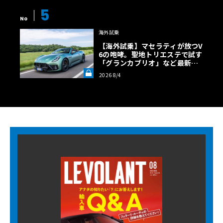
5
No
海外試乗
【海外試乗】マセラティが放つV
6の咆哮。聖地トリエステで試す
「グランカブリオ」など最新ト
ロフェオ3台の官能評価《LE VO
2026 8/4
LANT LAB》