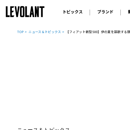
トピックス
ブランド
輸入車
アウデ
ニュース
TOP
ニュース＆トピックス
【フィアット新型500】伊の夏を謳歌する
スクープ
メルセ
試乗
アルピ
コラム
プジョ
アルフ
ランボ
ベント
ランド
MINI
ボルボ
ジープ
ニュース＆トピックス