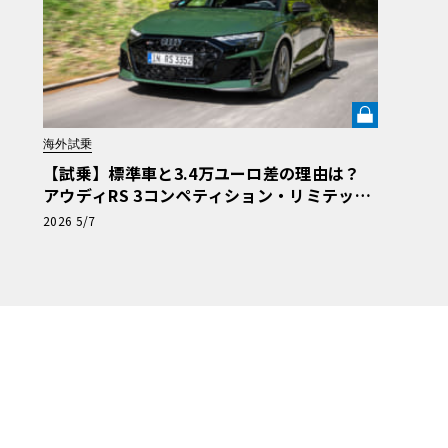
海外試乗
【試乗】標準車と3.4万ユーロ差の理由は？
アウディRS 3コンペティション・リミテッド
を「ほぼレーシングカー」に変えた核心《LE
2026 5/7
VOLANT LAB》