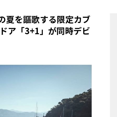
他
伊の夏を謳歌する限定カブ
ドア「3+1」が同時デビ
ス
トヨタ
日産
スバル
マツダ
ダイハツ
スズキ
他