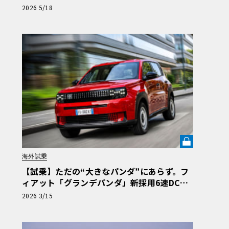
「伝統の継承」と長旅で見えた「充電のリア
2026 5/18
ル」《LE VOLANT LAB》
海外試乗
【試乗】ただの“大きなパンダ”にあらず。フ
ィアット「グランデパンダ」新採用6速DCT
と小気味よいハンドリングが証明する、本物
2026 3/15
の“相棒感”《LE VOLANT LAB》