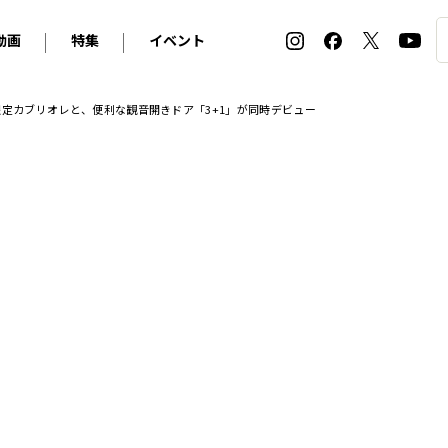
動画
特集
イベント
ィ
BMW
アルピナ
オリジナル動画
2026 サマータイヤ＆ホイール バイヤーズガイド
ル・ボラン カーズ・ミート2026横浜
限定カブリオレと、便利な観音開きドア「3+1」が同時デビュー
2025-2026 冬 スタッドレス＆ウインタータイヤ バイヤ
SNOW EXPERIENCE in TOGAKUSHI SKI FIE
デス・ベンツ
ポルシェ
フォルクスワーゲン
ホイールカタログ2025-2026冬
EV:LIFE FUTAKO TAMAGAWA 2026
ーヌ
シトロエン
DSオートモビル
ホイールカタログ
EV:LIFE KOBE 2025
ー
ルノー
アバルト
タイヤ特集
ル・ボラン カーズ・ミート2025横浜
ァ・ロメオ
フェラーリ
フィアット
ルギーニ
マセラティ
アストン・マーティン
レー
ケータハム
ジャガー
ローバー
ロータス
マクラーレン
モーガン
ロールス・ロイス
キャデラック
シボレー
テスラ
ヒョンデ