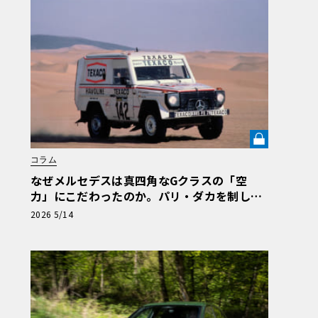
コラム
なぜメルセデスは真四角なGクラスの「空
力」にこだわったのか。パリ・ダカを制した
280GEと空気抵抗20.5%減の論理《LE VOLA
2026 5/14
NT LAB》