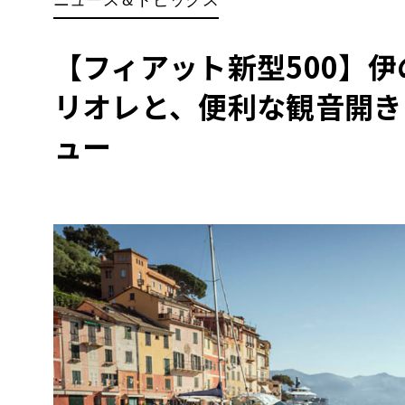
BYD
その
【フィアット新型500】
リオレと、便利な観音開き
国産車
レクサ
ホンダ
ュー
三菱
光岡
その