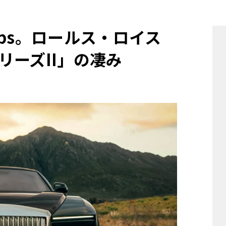
他
ps。ロールス・ロイス
リーズII」の凄み
ス
トヨタ
日産
スバル
マツダ
ダイハツ
スズキ
他