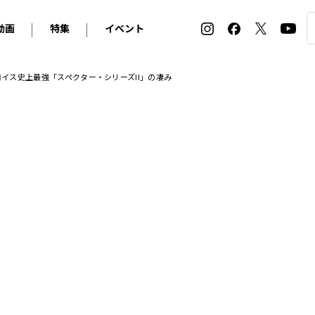
動画
特集
イベント
ィ
BMW
アルピナ
オリジナル動画
2026 サマータイヤ＆ホイール バイヤーズガイド
ル・ボラン カーズ・ミート2026横浜
ロイス史上最強「スペクター・シリーズII」の凄み
2025-2026 冬 スタッドレス＆ウインタータイヤ バイヤ
SNOW EXPERIENCE in TOGAKUSHI SKI FIE
デス・ベンツ
ポルシェ
フォルクスワーゲン
ホイールカタログ2025-2026冬
EV:LIFE FUTAKO TAMAGAWA 2026
ーヌ
シトロエン
DSオートモビル
ホイールカタログ
EV:LIFE KOBE 2025
ー
ルノー
アバルト
タイヤ特集
ル・ボラン カーズ・ミート2025横浜
ァ・ロメオ
フェラーリ
フィアット
ルギーニ
マセラティ
アストン・マーティン
レー
ケータハム
ジャガー
ローバー
ロータス
マクラーレン
モーガン
ロールス・ロイス
キャデラック
シボレー
テスラ
ヒョンデ