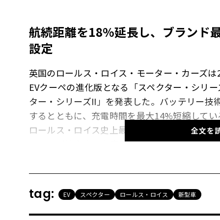
航続距離を
18%
延長し、ブランド
設定
英国のロールス・ロイス・モーター・カーズは2
EVクーペの進化版となる「スペクター・シリー
ター・シリーズII」を発表した。バッテリー技
するとともに、充電時間を最大14%短縮して
ロールス・ロイス史上最もパワフルな出力を誇
全文を
ないほど拡大された意欲作だ。
【画像45枚】手作業で磨かれた23インチホイ
tag:
EV
スペクター
ロールス・ロイス
新型車
ールを見る