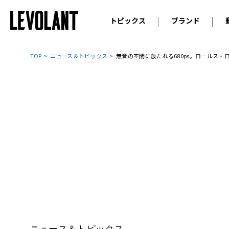
トピックス
ブランド
輸入車
アウデ
ニュース
TOP
ニュース＆トピックス
無音の空間に放たれる680ps。ロールス・
スクープ
メルセ
試乗
アルピ
コラム
プジョ
アルフ
ランボ
ベント
ランド
MINI
ボルボ
ジープ
ニュース＆トピックス