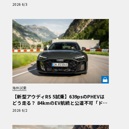
の新たな到達点【画像86枚】
2026 6/3
海外試乗
【新型アウディRS 5試乗】639psのPHEVは
どう走る？ 84kmのEV航続と公道不可「ドリ
フトモード」の強烈なコントラスト《LE VOL
2026 6/2
ANT LAB》