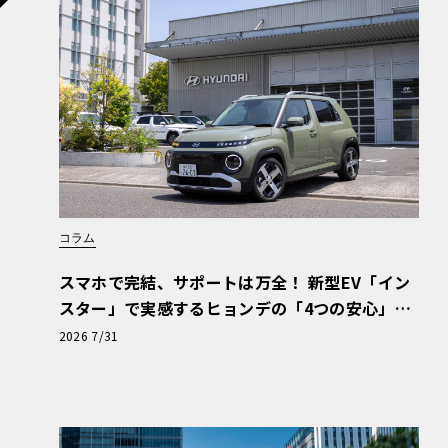
コラム
スマホで完結、サポートは万全！ 新型EV「イン
スター」で実感するヒョンデの「4つの安心」
【第1回・ヒョンデ6つの疑問：Why? Hyunda
2026 7/31
i?】〈PR〉
標準モデルのスペクター・シリーズIIでも最高出力
5Nmに達し、0-100km/h加速を4.5秒で