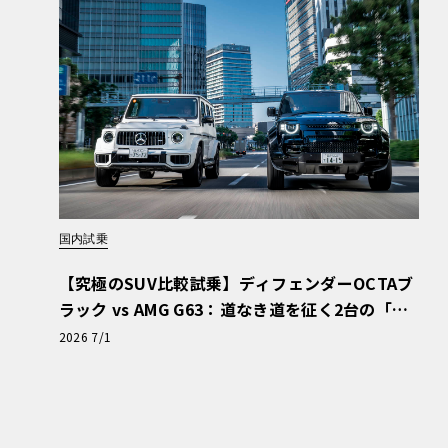
イス史上最強のモデルとなる「ブラック・バッジ
る。このモデルは「インフィニティ・モード」を選
出力を解放し、「スピリテッド・モード」では最
させる。0-100km/h加速はわずか4.3秒を
体現している。
手作業が磨き上げる
23
インチホイールと
国内試乗
エクステリアは、高く評価されているファスト
ト・ヘッドランプの造形を受け継いでいる。その
【究極のSUV比較試乗】ディフェンダーOCTAブ
は新たに「エセリアル・ブルー」と名付けられ
ラック vs AMG G63：道なき道を征く2台の「対
極的アプローチ」
が開発された。
2026 7/1
足元には、あらゆる角度から光を捉えて反射す
インチ鍛造合金ホイールが採用されている。この