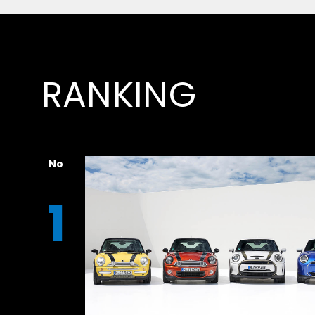
ジを持ち、職人が最大6時間かけて手作業で仕
きを放つ。
RANKING
No
1