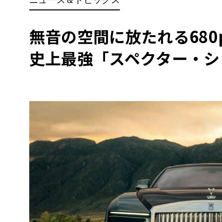
BYD
その
無音の空間に放たれる680
史上最強「スペクター・シ
国産車
レクサ
ホンダ
三菱
光岡
その