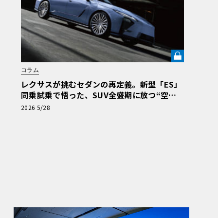
コラム
レクサスが挑むセダンの再定義。新型「ES」
同乗試乗で悟った、SUV全盛期に放つ“空間
体験”の真価《LE VOLANT LAB》
2026 5/28