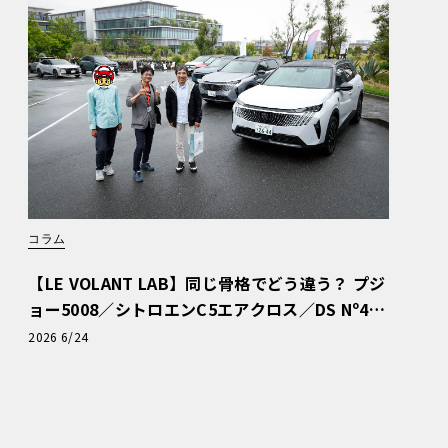
コラム
【LE VOLANT LAB】同じ骨格でどう違う？ プジ
ョー5008／シトロエンC5エアクロス／DS Nº4
読者一気乗りレポート
2026 6/24