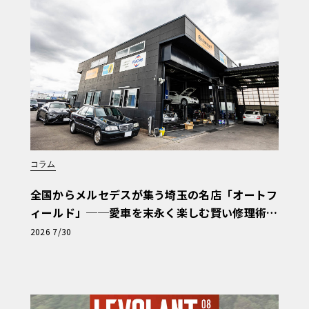
コラム
全国からメルセデスが集う埼玉の名店「オートフ
ィールド」──愛車を末永く楽しむ賢い修理術
と、プロがフックス製オイルを選ぶ理由〈PR〉
2026 7/30
は442kW（601ps）、最大トルクは101
駆け抜ける。さらに注目すべきは、ロールス・ロ