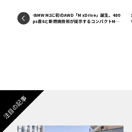
680ps
と
1100Nm
の圧倒的パフォーマン
BMW M2に初のAWD「M xDrive」誕生。480
絨毯」
ps直6と新燃焼技術が提示するコンパクトMの
新たな到達点【画像86枚】
2022年の導入以来、タイムレスなデザインと
たスペクターが、さらなる進化を遂げた。今回の
再設計が行われたことにより、航続距離が最大18
達した。同時に、充電時間も最大14％短縮さ
に引き上げられている。
注目の記事