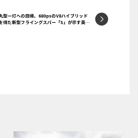
ス。実用性も飛躍した次世代の「魔法の
丸型一灯への回帰。680psのV8ハイブリッド
を得た新型フライングスパー「S」が示す英国
流サルーンの極致
静粛性で現代ロールス・ロイスの象徴となっ
シリーズIIでは、バッテリーセル技術の
％増加し、WLTPモードで最大628kmに
れるなど、電気自動車としての実用性が大幅