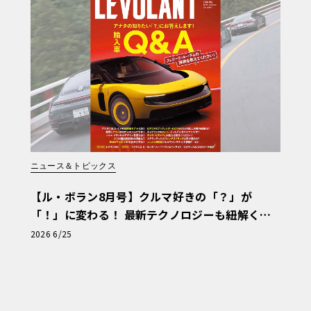
・スペクター・シリーズII」の存在であ
択することで500kW（680ps）の最高
大1100Nmという驚異的なトルクを発生
記録し、ブランドの妥協なきパフォーマンスを
、漆黒に沈む専用マットディテール
ニュース＆トピックス
バックのシルエットや、特徴的なスプリッ
造形美を際立たせるため、シリーズIIで
【ル・ボラン8月号】クルマ好きの「？」が
たソリッド・エクステリア・フィニッシュ
「！」に変わる！ 最新テクノロジーも紐解く
「輸入車Q&A」
2026 6/25
る、精巧な多スポークデザインの新しい23
ホイールは2.5mmという極めて鋭いエッ