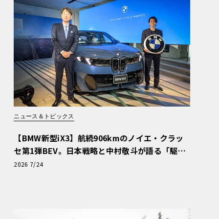
ニュース＆トピックス
【BMW新型iX3】航続906kmのノイエ・クラッ
セ第1弾BEV。日本戦略と中村敬斗が語る「駆け
ぬける歓び」
2026 7/24