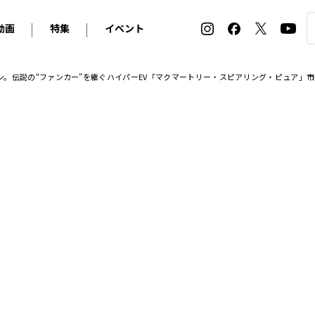
動画
特集
イベント
ィ
BMW
アルピナ
オリジナル動画
2026 サマータイヤ＆ホイール バイヤーズガイド
ル・ボラン カーズ・ミート2026横浜
ース2トン。伝説の“ファンカー”を継ぐハイパーEV「マクマートリー・スピアリング・ピュア」
2025-2026 冬 スタッドレス＆ウインタータイヤ バイヤ
SNOW EXPERIENCE in TOGAKUSHI SKI FIE
デス・ベンツ
ポルシェ
フォルクスワーゲン
ホイールカタログ2025-2026冬
EV:LIFE FUTAKO TAMAGAWA 2026
ーヌ
シトロエン
DSオートモビル
ホイールカタログ
EV:LIFE KOBE 2025
ー
ルノー
アバルト
タイヤ特集
ル・ボラン カーズ・ミート2025横浜
ァ・ロメオ
フェラーリ
フィアット
ルギーニ
マセラティ
アストン・マーティン
レー
ケータハム
ジャガー
ローバー
ロータス
マクラーレン
モーガン
ロールス・ロイス
キャデラック
シボレー
テスラ
ヒョンデ