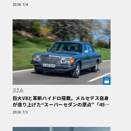
Tで珠玉のシフトフィールを再現《LE VOLAN
2026 7/4
T LAB》
コラム
巨大V8と革新ハイドロ搭載。メルセデス自身
が造り上げた“スーパーセダンの原点”「450S
EL 6.9」の真価【メルセデス名車列伝】《LE
2026 7/3
VOLANT LAB》