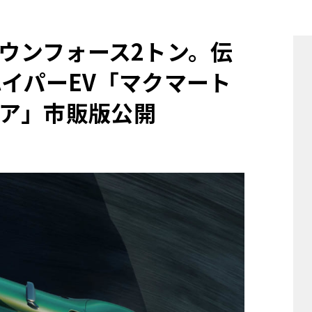
他
、ダウンフォース2トン。伝
ハイパーEV「マクマート
ス
トヨタ
日産
スバル
マツダ
ア」市販版公開
ダイハツ
スズキ
他