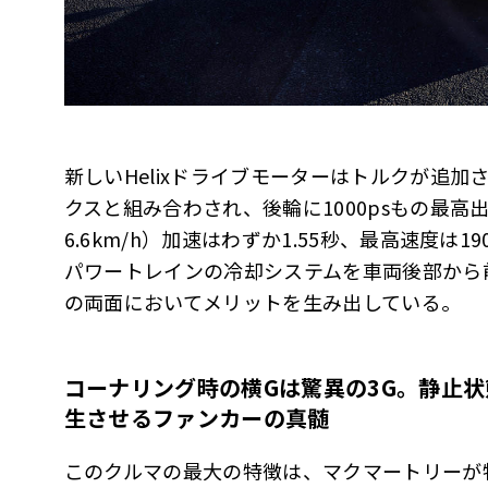
新しいHelixドライブモーターはトルクが追
クスと組み合わされ、後輪に1000psもの最高出
6.6km/h）加速はわずか1.55秒、最高速度は1
パワートレインの冷却システムを車両後部から
の両面においてメリットを生み出している。
コーナリング時の横
G
は驚異の
3G
。静止状
生させるファンカーの真髄
このクルマの最大の特徴は、マクマートリーが