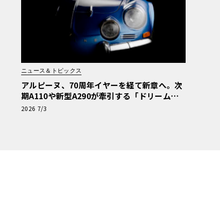
ニュース＆トピックス
アルピーヌ、70周年イヤーを経て新章へ。次
期A110や新型A290が牽引する「ドリームガ
レージ」戦略
2026 7/3