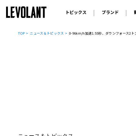
トピックス
ブランド
輸入車
アウデ
ニュース
TOP
ニュース＆トピックス
0-96km/h加速1.55秒、ダウンフォ
スクープ
メルセ
試乗
アルピ
コラム
プジョ
アルフ
ランボ
ベント
ランド
MINI
ボルボ
ジープ
ニュース＆トピックス