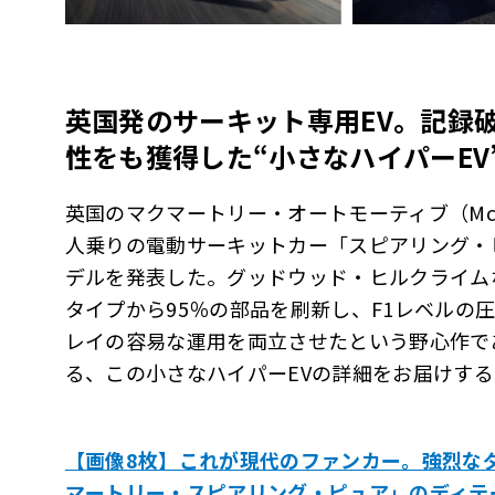
英国発のサーキット専用
EV
。記録
性をも獲得した
“
小さなハイパー
EV
英国のマクマートリー・オートモーティブ（McMurtr
人乗りの電動サーキットカー「スピアリング・ピュア
デルを発表した。グッドウッド・ヒルクライム
タイプから95％の部品を刷新し、F1レベルの
レイの容易な運用を両立させたという野心作であ
る、この小さなハイパーEVの詳細をお届けする
【画像8枚】これが現代のファンカー。強烈な
マートリー・スピアリング・ピュア」のディテ