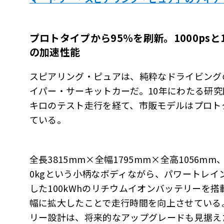
プロトタイプから
95
％を刷新。
1000ps
と
の加速性能
スピアリング・ピュアは、純粋なドライビング
イパー・サーキットカーだ。10年にわたる研
キロのテスト走行を経て、市販モデルはプロト
ている。
全長3815mm×全幅1795mm×全高1056m
0kgという小柄なボディながら、パワートレインにはMo
した100kWhのリチウムイオンバッテリーを搭
幅に拡大したことで走行時間を向上させている
リー設計は、将来的なアップグレードも見据え