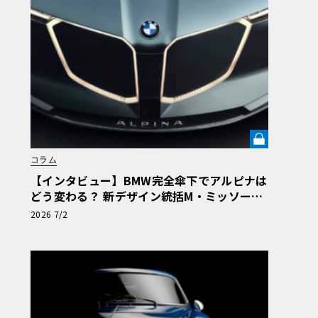
コラム
【インタビュー】BMW完全傘下でアルピナは
どう変わる？ 新デザイン統括M・ミッソーニ
が明かす「ビジョンBMWアルピナ」の真意
2026 7/2
《LE VOLANT LAB》