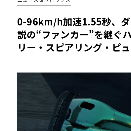
BYD
その
0-96km/h加速1.55秒
説の“ファンカー”を継ぐ
国産車
レクサ
ホンダ
リー・スピアリング・ピュ
三菱
光岡
その