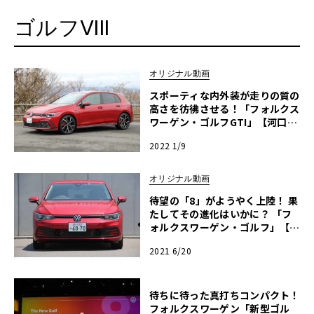
ゴルフVIII
オリジナル動画
スポーティな内外装が走りの質の
高さを彷彿させる！「フォルクス
ワーゲン・ゴルフGTI」【河口ま
なぶ動画試乗インプレッション】
2022 1/9
オリジナル動画
待望の「8」がようやく上陸！ 果
たしてその進化はいかに？ 「フ
ォルクスワーゲン・ゴルフ」【河
口まなぶ動画試乗インプレッショ
2021 6/20
ン】
待ちに待った真打ちコンパクト！
フォルクスワーゲン「新型ゴル