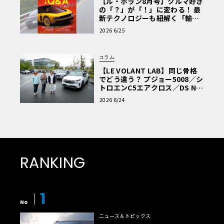
【ル・ボラン8月号】クルマ好き
の「？」が「！」に変わる！ 最
新テクノロジーも紐解く「輸入
車Q&A」
2026 6/25
コラム
【LE VOLANT LAB】同じ骨格
でどう違う？ プジョー5008／シ
トロエンC5エアクロス／DS Nº4
読者一気乗りレポート
2026 6/24
RANKING
1
No
ニュース＆トピックス