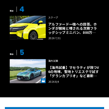
4
No
スクープ
アルファード一強への回答。ホ
ンダが開発と噂される次期フラ
ッグシップミニバン、800万円
超の勝算【予想CG】
2026 7/31
5
No
海外試乗
【海外試乗】マセラティが放つV
6の咆哮。聖地トリエステで試す
「グランカブリオ」など最新ト
ロフェオ3台の官能評価《LE VO
2026 8/4
LANT LAB》