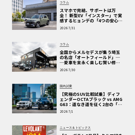
コラム
スマホで完結、サポートは万
全！ 新型EV「インスター」で実
感するヒョンデの「4つの安心」
【第1回・ヒョンデ6つの疑問：
2026 7/31
Why? Hyundai?】〈PR〉
コラム
全国からメルセデスが集う埼玉
の名店「オートフィールド」─
─愛車を末永く楽しむ賢い修理
術と、プロがフックス製オイル
2026 7/30
を選ぶ理由〈PR〉
国内試乗
【究極のSUV比較試乗】ディフ
ェンダーOCTAブラック vs AMG
G63：道なき道を征く2台の「対
極的アプローチ」
2026 7/1
ニュース＆トピックス