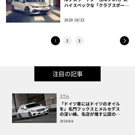
ハイスペックな「クラブスポー
ツ」が追加
2020 10/22
NEXT
1
2
3
注目の記事
コラム
「ドイツ車にはドイツのオイル
を」名門フックスとメルセデス
の深い縁。名店が推す公認の安
心と、Cクラスで味わうシルキー
2026 8/6
な走り〈PR〉