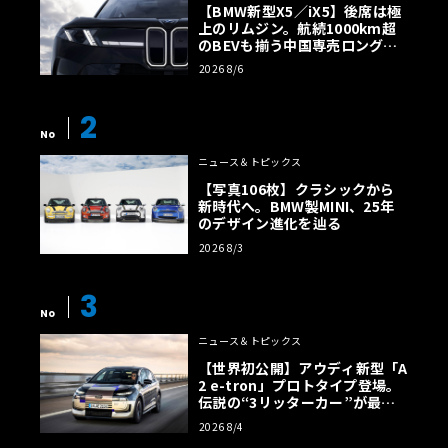
【BMW新型X5／iX5】後席は極
上のリムジン。航続1000km超
のBEVも揃う中国専売ロング仕
様の全貌
2026 8/6
2
No
ニュース＆トピックス
【写真106枚】クラシックから
新時代へ。BMW製MINI、25年
のデザイン進化を辿る
2026 8/3
3
No
ニュース＆トピックス
【世界初公開】アウディ新型「A
2 e-tron」プロトタイプ登場。
伝説の“3リッターカー”が最高
効率エントリーBEVとして復活
2026 8/4
【画像38枚】