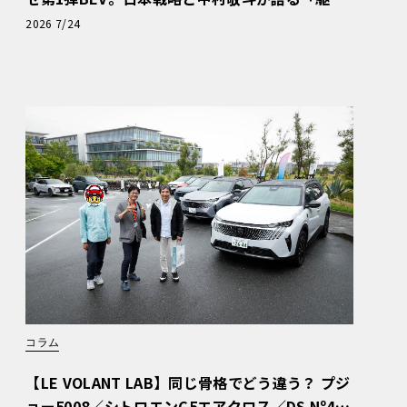
ぬける歓び」
2026 7/24
コラム
【LE VOLANT LAB】同じ骨格でどう違う？ プジ
ョー5008／シトロエンC5エアクロス／DS Nº4