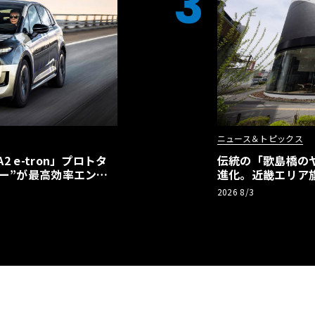
3
ニュース＆トピックス
 e-tron」プロトタ
伝統の「歌島橋の
ー”が最高効率エント
進化。近畿エリア
】
ーアル
2026 8/3