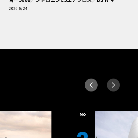
読者一気乗りレポート
2026 6/24
No