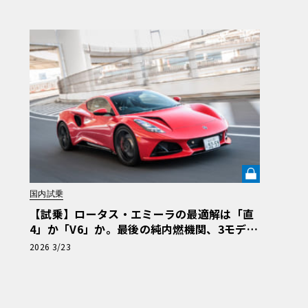
国内試乗
【試乗】ロータス・エミーラの最適解は「直
4」か「V6」か。最後の純内燃機関、3モデル
一気乗りで導く究極の選択《LE VOLANT LA
2026 3/23
B》