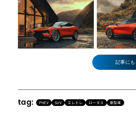
記事にも
tag:
PHEV
SUV
エレトレ
ロータス
新型車