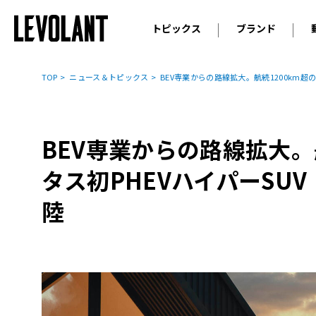
トピックス
ブランド
輸入車
アウデ
ニュース
TOP
ニュース＆トピックス
BEV専業からの路線拡大。航続1200km超
スクープ
メルセ
試乗
アルピ
コラム
BEV専業からの路線拡大。
プジョ
アルフ
タス初PHEVハイパーSU
ランボ
陸
ベント
ランド
MINI
ボルボ
ジープ