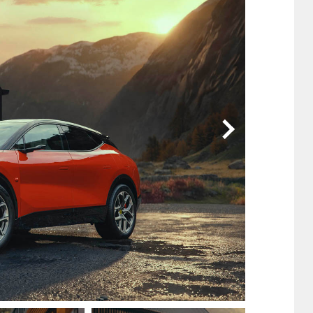
他
ス
トヨタ
日産
スバル
マツダ
ダイハツ
スズキ
他