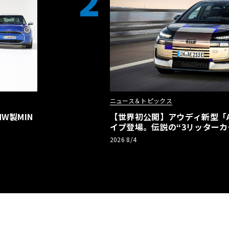
2
ニュース＆トピックス
W製MIN
【世界初公開】アウディ新型「A2
イプ登場。伝説の“3リッターカ
リーBEVとして復活【画像38枚
2026 8/4