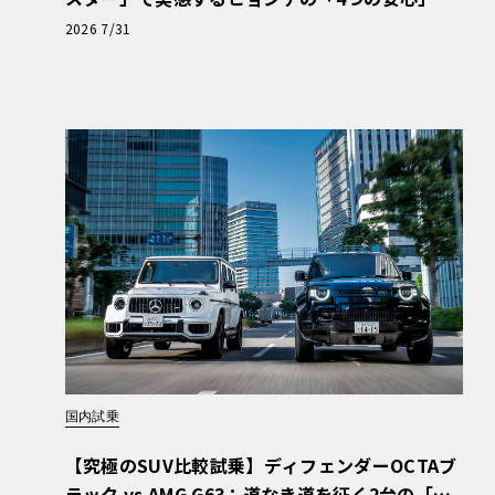
【第1回・ヒョンデ6つの疑問：Why? Hyunda
2026 7/31
i?】〈PR〉
国内試乗
【究極のSUV比較試乗】ディフェンダーOCTAブ
ラック vs AMG G63：道なき道を征く2台の「対