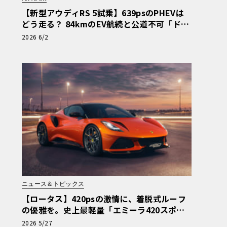
【新型アウディRS 5試乗】639psのPHEVは
どう走る？ 84kmのEV航続と公道不可「ドリ
フトモード」の強烈なコントラスト《LE VOL
2026 6/2
ANT LAB》
ニュース＆トピックス
【ロータス】420psの激情に、着脱式ルーフ
の優雅を。史上最軽量「エミーラ420スポー
ツ」誕生
2026 5/27