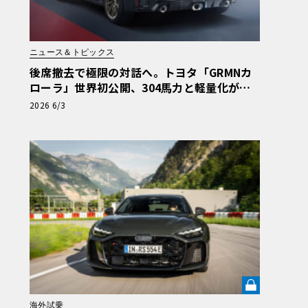
ニュース＆トピックス
後席撤去で極限の対話へ。トヨタ「GRMNカ
ローラ」世界初公開、304馬力と軽量化が導
く2シーターの到達点
2026 6/3
海外試乗