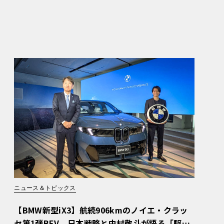
ニュース＆トピックス
【BMW新型iX3】航続906kmのノイエ・クラッ
セ第1弾BEV。日本戦略と中村敬斗が語る「駆け