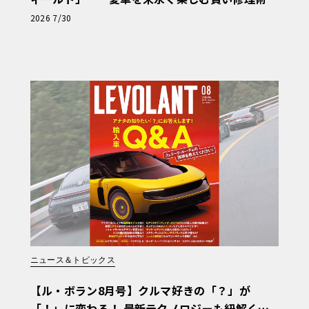
と、プロがフックス製オイルを選ぶ理由〈PR〉
2026 7/30
ニュース＆トピックス
【ル・ボラン8月号】クルマ好きの「？」が
「！」に変わる！ 最新テクノロジーも紐解く