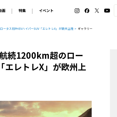
動画
特集
イベント
ィ
BMW
アルピナ
オリジナル動画
2026 サマータイヤ＆ホイール バイヤーズガイド
ル・ボラン カーズ・ミート2026横浜
のロータス初PHEVハイパーSUV「エレトレX」が欧州上陸
ギャラリー
2025-2026 冬 スタッドレス＆ウインタータイヤ バイヤ
SNOW EXPERIENCE in TOGAKUSHI SKI FIE
デス・ベンツ
ポルシェ
フォルクスワーゲン
ホイールカタログ2025-2026冬
EV:LIFE FUTAKO TAMAGAWA 2026
ーヌ
シトロエン
DSオートモビル
ホイールカタログ
EV:LIFE KOBE 2025
航続1200km超のロー
ー
ルノー
アバルト
タイヤ特集
ル・ボラン カーズ・ミート2025横浜
ァ・ロメオ
フェラーリ
フィアット
V「エレトレX」が欧州上
ルギーニ
マセラティ
アストン・マーティン
レー
ケータハム
ジャガー
ローバー
ロータス
マクラーレン
モーガン
ロールス・ロイス
キャデラック
シボレー
テスラ
ヒョンデ