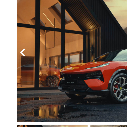
BYD
その
国産車
レクサ
ホンダ
三菱
光岡
その