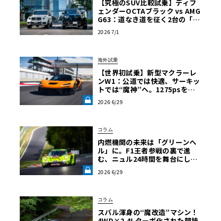
【究極のSUV比較試乗】ディフ
ェンダーOCTAブラック vs AMG
G63：道なき道を征く2台の「対
極的アプローチ」
2026 7/1
海外試乗
【世界初試乗】新型マクラーレ
ンW1：公道では快適、サーキッ
トでは“魔神”へ。1275psを後
輪で操るハイパーカーの限界域
2026 6/29
《LE VOLANT LAB》
コラム
内燃機関の未来は「グリーンヘ
ル」に。F1王者参戦の裏で進
む、ニュル24時間を舞台にした
代替燃料の静かな革命【中三川
2026 6/29
大地の車輪革命】第5回《LE VO
LANT LAB》
コラム
スバル渾身の“魔改造”マシン！
4WD×2.4Lターボ化された競技