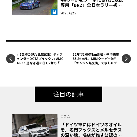
専用「BRZ」全日本ラリー初陣
の走りと課題を徹底解剖《LE V
2026 6/25
OLANT LAB》
【究極のSUV比較試乗】ディフ
12年で100万km走破・平均燃費
ェンダーOCTAブラック vs AMG
33.9km/L。MINIクーパーDが
G63：道なき道を征く2台の「対
「エンジン無交換」で示したディ
極的アプローチ」
ーゼルの真価
注目の記事
コラム
「ドイツ車にはドイツのオイル
を」名門フックスとメルセデス
の深い縁。名店が推す公認の安