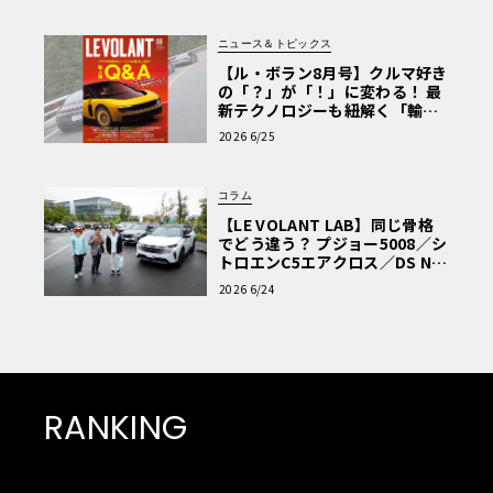
ニュース＆トピックス
【ル・ボラン8月号】クルマ好き
の「？」が「！」に変わる！ 最
新テクノロジーも紐解く「輸入
車Q&A」
2026 6/25
コラム
【LE VOLANT LAB】同じ骨格
でどう違う？ プジョー5008／シ
トロエンC5エアクロス／DS Nº4
読者一気乗りレポート
2026 6/24
RANKING