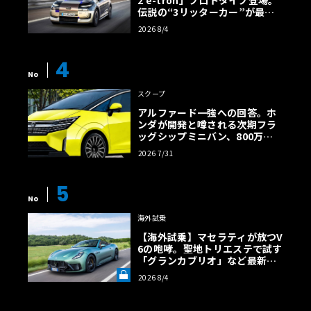
2 e-tron」プロトタイプ登場。
伝説の“3リッターカー”が最高
効率エントリーBEVとして復活
2026 8/4
【画像38枚】
4
No
スクープ
アルファード一強への回答。ホ
ンダが開発と噂される次期フラ
ッグシップミニバン、800万円
超の勝算【予想CG】
2026 7/31
5
No
海外試乗
【海外試乗】マセラティが放つV
6の咆哮。聖地トリエステで試す
「グランカブリオ」など最新ト
ロフェオ3台の官能評価《LE VO
2026 8/4
LANT LAB》