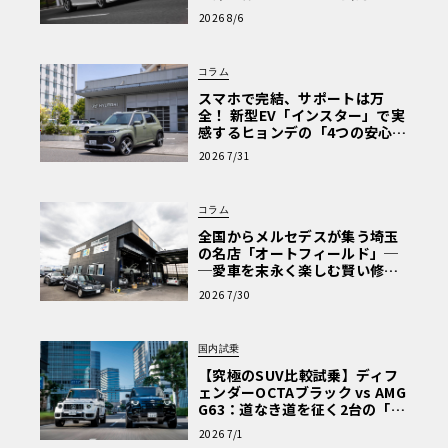
心と、Cクラスで味わうシルキー
2026 8/6
な走り〈PR〉
コラム
スマホで完結、サポートは万
全！ 新型EV「インスター」で実
感するヒョンデの「4つの安心」
【第1回・ヒョンデ6つの疑問：
2026 7/31
Why? Hyundai?】〈PR〉
コラム
全国からメルセデスが集う埼玉
の名店「オートフィールド」─
─愛車を末永く楽しむ賢い修理
術と、プロがフックス製オイル
2026 7/30
を選ぶ理由〈PR〉
国内試乗
【究極のSUV比較試乗】ディフ
ェンダーOCTAブラック vs AMG
G63：道なき道を征く2台の「対
極的アプローチ」
2026 7/1