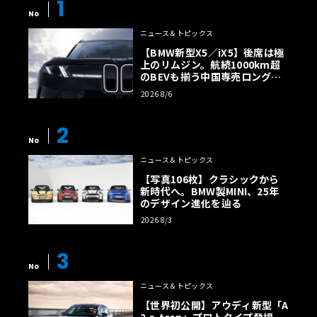
1
No
ニュース＆トピックス
【BMW新型X5／iX5】後席は極
上のリムジン。航続1000km超
のBEVも揃う中国専売ロング仕
様の全貌
2026 8/6
2
No
ニュース＆トピックス
【写真106枚】クラシックから
新時代へ。BMW製MINI、25年
のデザイン進化を辿る
2026 8/3
3
No
ニュース＆トピックス
【世界初公開】アウディ新型「A