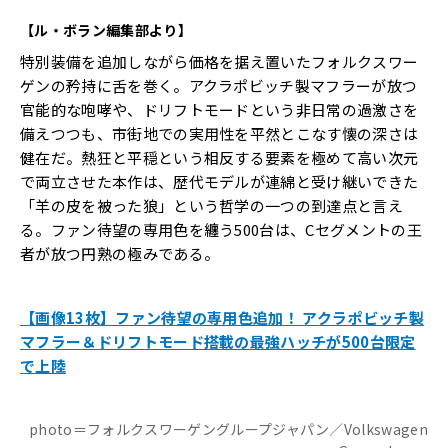
【ル・ボラン編集部より】
特別装備を追加しながら価格を据え置いたフォルクスワー
ゲンの矜持に舌を巻く。アクラポビッチ製マフラーが放つ
官能的な咆哮や、ドリフトモードという非日常の過激さを
備えつつも、市街地での実用性を平然とこなす懐の深さは
健在だ。熱狂と平穏という相反する要素を極めて高い次元
で両立させた本作は、歴代モデルが連綿と受け継いできた
「羊の皮を被った狼」という哲学の一つの到達点と言え
る。ファン待望の専用色を纏う500台は、Cセグメントの王
者が放つ円熟の極みである。
【画像13枚】ファン待望の専用色追加！ アクラポビッチ製
マフラー＆ドリフトモード搭載の最強ハッチが500台限定
で上陸
photo＝フォルクスワーゲングループジャパン／Volkswagen