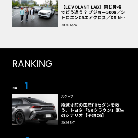
【LE VOLANT LAB】同じ骨格
でどう違う？ プジョー5008／シ
トロエンC5エアクロス／DS Nº4
読者一気乗りレポート
2026 6/24
RANKING
1
No
スクープ
絶滅寸前の国産FRセダンを救
う、トヨタ「GRクラウン」誕生
のシナリオ【予想CG】
2026 8/7