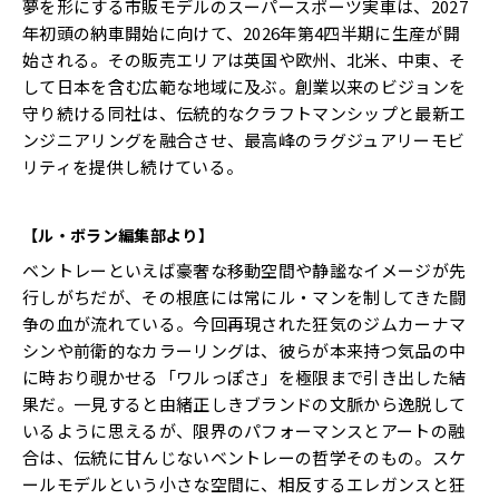
夢を形にする市販モデルのスーパースポーツ実車は、2027
年初頭の納車開始に向けて、2026年第4四半期に生産が開
始される。その販売エリアは英国や欧州、北米、中東、そ
して日本を含む広範な地域に及ぶ。創業以来のビジョンを
守り続ける同社は、伝統的なクラフトマンシップと最新エ
ンジニアリングを融合させ、最高峰のラグジュアリーモビ
リティを提供し続けている。
【ル・ボラン編集部より】
ベントレーといえば豪奢な移動空間や静謐なイメージが先
行しがちだが、その根底には常にル・マンを制してきた闘
争の血が流れている。今回再現された狂気のジムカーナマ
シンや前衛的なカラーリングは、彼らが本来持つ気品の中
に時おり覗かせる「ワルっぽさ」を極限まで引き出した結
果だ。一見すると由緒正しきブランドの文脈から逸脱して
いるように思えるが、限界のパフォーマンスとアートの融
合は、伝統に甘んじないベントレーの哲学そのもの。スケ
ールモデルという小さな空間に、相反するエレガンスと狂