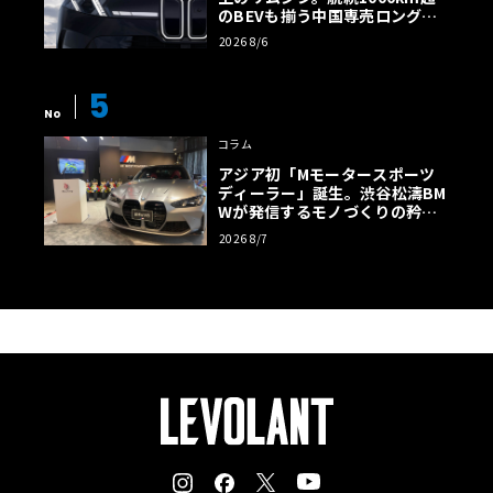
のBEVも揃う中国専売ロング仕
様の全貌
2026 8/6
5
No
コラム
アジア初「Mモータースポーツ
ディーラー」誕生。渋谷松濤BM
Wが発信するモノづくりの矜持
【木下隆之コラム】
2026 8/7