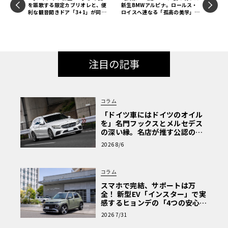
を謳歌する限定カブリオレと、便
新生BMWアルピナ。ロールス・
利な観音開きドア「3+1」が同時
ロイスへ連なる「孤高の美学」を
デビュー
目撃せよ
注目の記事
コラム
「ドイツ車にはドイツのオイル
を」名門フックスとメルセデス
の深い縁。名店が推す公認の安
心と、Cクラスで味わうシルキー
2026 8/6
な走り〈PR〉
コラム
スマホで完結、サポートは万
全！ 新型EV「インスター」で実
感するヒョンデの「4つの安心」
【第1回・ヒョンデ6つの疑問：
2026 7/31
Why? Hyundai?】〈PR〉