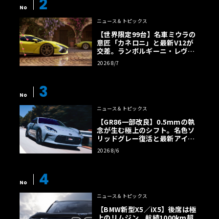
2
No
ニュース＆トピックス
【世界限定99台】名車ミウラの
意匠「カネロニ」と最新V12が
交差。ランボルギーニ・レヴエ
ルトに60周年記念車が登場
2026 8/7
3
No
ニュース＆トピックス
【GR86一部改良】0.5mmの執
念が生む極上のシフト。名色ソ
リッドグレー復活と最新アイサ
イトでFRの極みへ
2026 8/6
4
No
ニュース＆トピックス
【BMW新型X5／iX5】後席は極
上のリムジン。航続1000km超