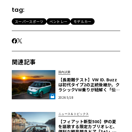
tag:
スーパースポーツ
ベントレー
モデルカー
関連記事
国内試乗
【長距離テスト】VW ID. Buzz
は初代タイプ2の正統後継か。ク
ラシックVW乗りが紐解く「伝統
の継承」と長旅で見えた「充電
2026 5/18
のリアル」《LE VOLANT LA
B》
ニュース＆トピックス
【フィアット新型500】伊の夏
を謳歌する限定カブリオレと、
便利な観音開きドア「3+1」が