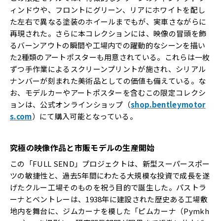
ィンドウや、フロントにグリーン、リアにホワイトを配し
た左右で異なる塗装のホイールまでもが、実車さながらに
再現された。さらに本コレクションには、映像の冒頭を飾
るバーンアウトの瞬間や工場内での躍動的なシーンを描い
た2種類のアートポスターも用意されている。これらは一枚
ずつ手作業によるスクリーンプリントが施され、シリアル
ナンバーが刻まれた美術品としての価値も備えている。な
お、モデルカーやアートポスターを含むこの限定コレクシ
ョンは、公式オンラインショップ（
shop.bentleymotor
s.com
）にて購入可能となっている。
究極の映像作品と市販モデルの生産開始
この「FULL SEND」プロジェクトは、新型スーパースポー
ツの敏捷性と、過去5年間にわたる大規模な投資で成長を遂
げたクルー工場そのものを祝う目的で誕生した。パストラ
ーナとベントレーは、1938年に建設された歴史ある工場敷
地内を舞台に、ジムカーナを模した「ピムカーナ（Pymkh