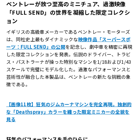
ベントレーが放つ至高のミニチュア、過激映像
「FULL SEND」の世界を凝縮した限定コレクシ
ョン
イギリスの高級車メーカーであるベントレー・モーターズ
は、同社史上最もダイナミックな
映像作品「スーパースポ
ーツ：FULL SEND」の公開
を記念し、劇中車を精密に再現
した限定コレクションを発表。伝説のドライバー、トラビ
ス・パストラーナが操った特別なマシンを1/18および1/43
スケールで完璧にモデル化した。過激なパフォーマンスと
芸術性が融合した本製品は、ベントレーの新たな挑戦の象
徴である。
【画像11枚】狂気のジムカーナマシンを完全再現。独創的
な「Deathspray」カラーを纏った限定ミニカーの全貌を
見る
狂気のパフォーマンスを手のひらに