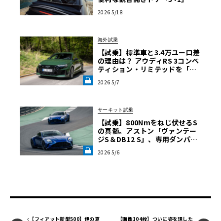
同時デビュー
2026 5/18
海外試乗
【試乗】標準車と3.4万ユーロ差
の理由は？ アウディRS 3コンペ
ティション・リミテッドを「ほ
ぼレーシングカー」に変えた核
2026 5/7
心《LE VOLANT LAB》
サーキット試乗
【試乗】800Nmをねじ伏せるS
の真髄。アストン「ヴァンテー
ジS＆DB12 S」、専用ダンパー
が叶えたアンダーステア皆無の
2026 5/6
走り《LE VOLANT LAB》
【フィアット新型500】伊の夏
【画像104枚】ついに姿を現した