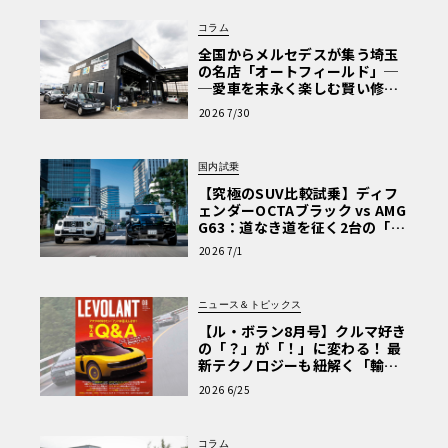
コラム
全国からメルセデスが集う埼玉
の名店「オートフィールド」─
─愛車を末永く楽しむ賢い修理
術と、プロがフックス製オイル
2026 7/30
を選ぶ理由〈PR〉
国内試乗
【究極のSUV比較試乗】ディフ
ェンダーOCTAブラック vs AMG
G63：道なき道を征く2台の「対
極的アプローチ」
2026 7/1
ニュース＆トピックス
【ル・ボラン8月号】クルマ好き
の「？」が「！」に変わる！ 最
新テクノロジーも紐解く「輸入
車Q&A」
2026 6/25
コラム