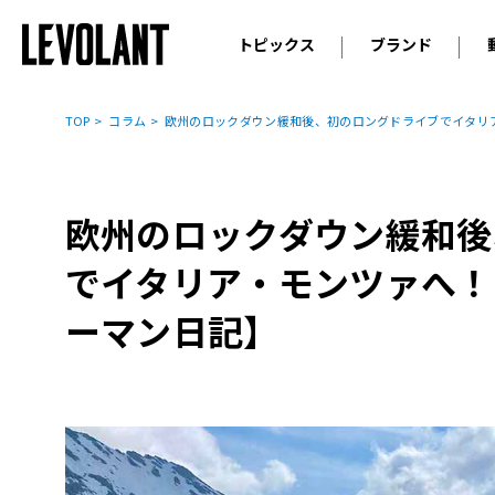
トピックス
ブランド
輸入車
アウデ
ニュース
TOP
コラム
欧州のロックダウン緩和後、初のロングドライブでイタリ
スクープ
メルセ
試乗
アルピ
コラム
欧州のロックダウン緩和後
プジョ
アルフ
でイタリア・モンツァへ！
ランボ
ーマン日記】
ベント
ランド
MINI
ボルボ
ジープ