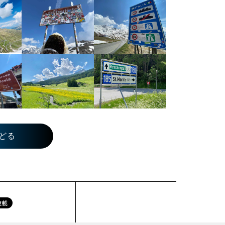
どる
連載