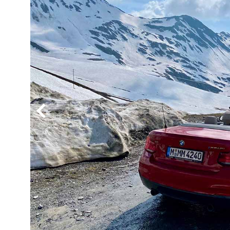
BYD
その
国産車
レクサ
ホンダ
三菱
光岡
その