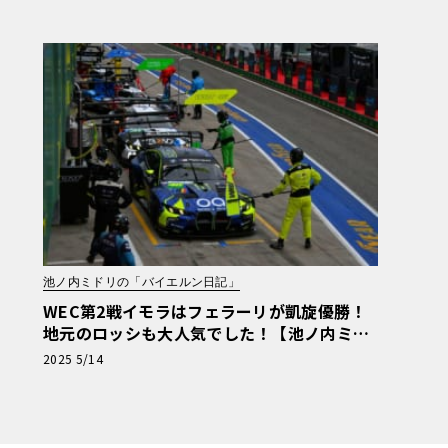
ーマン日記】
池ノ内ミドリの「バイエルン日記」
WEC第2戦イモラはフェラーリが凱旋優勝！
地元のロッシも大人気でした！【池ノ内ミド
リのジャーマン日記】
2025 5/14