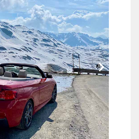
他
ス
トヨタ
日産
スバル
マツダ
ダイハツ
スズキ
他