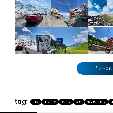
記事にも
tag:
DTM
イタリア
ドイツ
欧州
池ノ内ミドリ