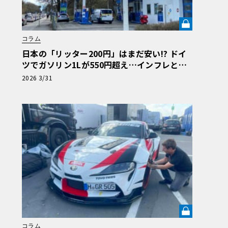
コラム
日本の「リッター200円」はまだ安い!? ドイ
ツでガソリン1Lが550円超え…インフレと戦
うアウトバーン節約ドライブ術《LE VOLANT
2026 3/31
LAB》
コラム