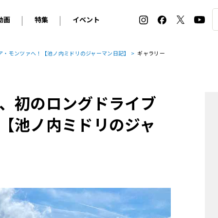
動画
特集
イベント
ィ
BMW
アルピナ
オリジナル動画
2026 サマータイヤ＆ホイール バイヤーズガイド
ル・ボラン カーズ・ミート2026横浜
ア・モンツァへ！【池ノ内ミドリのジャーマン日記】
ギャラリー
2025-2026 冬 スタッドレス＆ウインタータイヤ バイヤ
SNOW EXPERIENCE in TOGAKUSHI SKI FIE
デス・ベンツ
ポルシェ
フォルクスワーゲン
ホイールカタログ2025-2026冬
EV:LIFE FUTAKO TAMAGAWA 2026
ーヌ
シトロエン
DSオートモビル
ホイールカタログ
EV:LIFE KOBE 2025
、初のロングドライブ
ー
ルノー
アバルト
タイヤ特集
ル・ボラン カーズ・ミート2025横浜
ァ・ロメオ
フェラーリ
フィアット
【池ノ内ミドリのジャ
ルギーニ
マセラティ
アストン・マーティン
レー
ケータハム
ジャガー
ローバー
ロータス
マクラーレン
モーガン
ロールス・ロイス
キャデラック
シボレー
テスラ
ヒョンデ