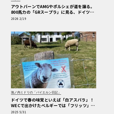
アウトバーンでAMGやポルシェが道を譲る。
800馬力の「GRスープラ」に見る、ドイツ人
の日本車リスペクト【木下隆之コラム】《LE
2026 2/19
VOLANT LAB》
池ノ内ミドリの「バイエルン日記」
ドイツで春の味覚といえば「白アスパラ」！
WECで出かけたベルギーでは「フリッツ」を
食べるのがマストです【池ノ内ミドリのジャ
2025 5/31