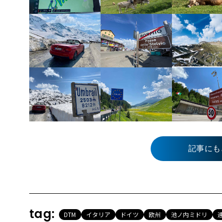
記事にも
tag:
DTM
イタリア
ドイツ
欧州
池ノ内ミドリ