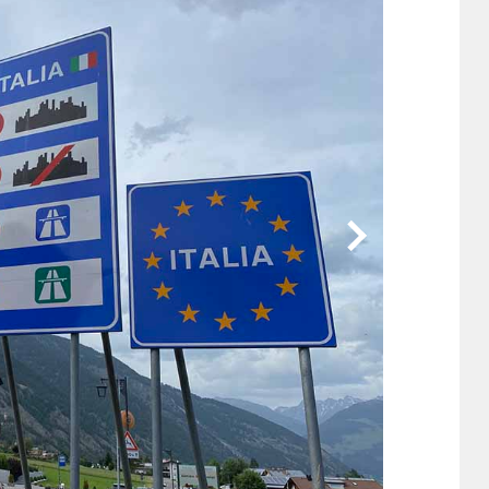
他
ス
トヨタ
日産
スバル
マツダ
ダイハツ
スズキ
他