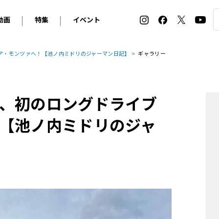
動画
特集
イベント
ィ
BMW
アルピナ
オリジナル動画
2026 サマータイヤ＆ホイール バイヤーズガイド
ル・ボラン カーズ・ミート2026横浜
ア・モンツァへ！【池ノ内ミドリのジャーマン日記】
ギャラリー
2025-2026 冬 スタッドレス＆ウインタータイヤ バイヤ
SNOW EXPERIENCE in TOGAKUSHI SKI FIE
デス・ベンツ
ポルシェ
フォルクスワーゲン
ホイールカタログ2025-2026冬
EV:LIFE FUTAKO TAMAGAWA 2026
ーヌ
シトロエン
DSオートモビル
ホイールカタログ
EV:LIFE KOBE 2025
、初のロングドライブ
ー
ルノー
アバルト
タイヤ特集
ル・ボラン カーズ・ミート2025横浜
ァ・ロメオ
フェラーリ
フィアット
【池ノ内ミドリのジャ
ルギーニ
マセラティ
アストン・マーティン
レー
ケータハム
ジャガー
ローバー
ロータス
マクラーレン
モーガン
ロールス・ロイス
キャデラック
シボレー
テスラ
ヒョンデ