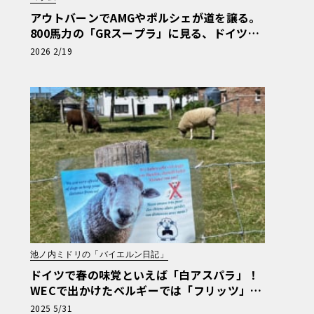
アウトバーンでAMGやポルシェが道を譲る。
800馬力の「GRスープラ」に見る、ドイツ人
の日本車リスペクト【木下隆之コラム】《LE
2026 2/19
VOLANT LAB》
池ノ内ミドリの「バイエルン日記」
ドイツで春の味覚といえば「白アスパラ」！
WECで出かけたベルギーでは「フリッツ」を
食べるのがマストです【池ノ内ミドリのジャ
2025 5/31