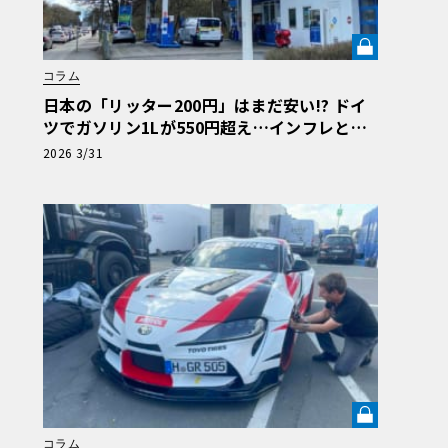
コラム
日本の「リッター200円」はまだ安い!? ドイ
ツでガソリン1Lが550円超え…インフレと戦
うアウトバーン節約ドライブ術《LE VOLANT
2026 3/31
LAB》
コラム