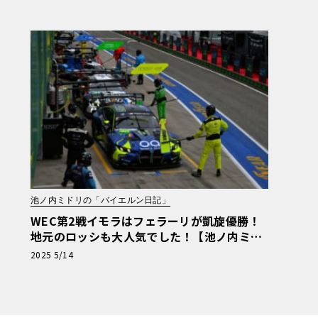
ーマン日記】
池ノ内ミドリの「バイエルン日記」
WEC第2戦イモラはフェラーリが凱旋優勝！
地元のロッシも大人気でした！【池ノ内ミド
リのジャーマン日記】
2025 5/14