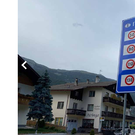
BYD
その
国産車
レクサ
ホンダ
三菱
光岡
その