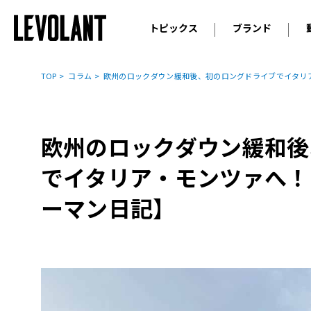
トピックス
ブランド
輸入車
アウデ
ニュース
TOP
コラム
欧州のロックダウン緩和後、初のロングドライブでイタリ
スクープ
メルセ
試乗
アルピ
コラム
欧州のロックダウン緩和後
プジョ
アルフ
でイタリア・モンツァへ！
ランボ
ーマン日記】
ベント
ランド
MINI
ボルボ
ジープ