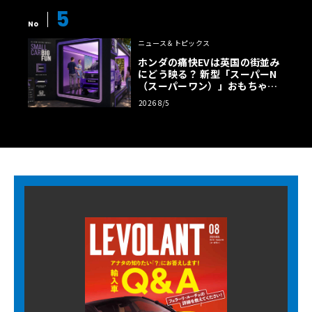
5
No
ニュース＆トピックス
ホンダの痛快EVは英国の街並み
にどう映る？ 新型「スーパーN
（スーパーワン）」おもちゃ箱
ツアーの全貌
2026 8/5