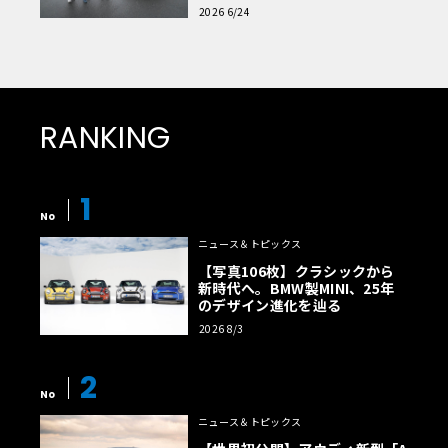
読者一気乗りレポート
2026 6/24
RANKING
1
No
ニュース＆トピックス
【写真106枚】クラシックから
新時代へ。BMW製MINI、25年
のデザイン進化を辿る
2026 8/3
2
No
ニュース＆トピックス