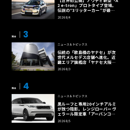
【世界初公開】アウディ新型「A
2 e-tron」プロトタイプ登場。
伝説の“3リッターカー”が最高
効率エントリーBEVとして復活
2026 8/4
【画像38枚】
3
No
ニュース＆トピックス
伝統の「歌島橋のヤナセ」が次
世代メルセデス店舗へ進化。近
畿エリア旗艦店「ヤナセ大阪支
店」がリニューアル
2026 8/3
4
No
ニュース＆トピックス
黒ルーフと専用20インチアルミ
が放つ陰影。レンジローバー ヴ
ェラール限定車「アーバンコン
トラスト・エディション」登場
2026 8/5