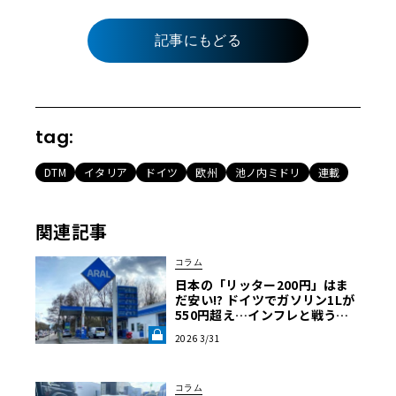
記事にもどる
tag:
DTM
イタリア
ドイツ
欧州
池ノ内ミドリ
連載
関連記事
コラム
日本の「リッター200円」はま
だ安い!? ドイツでガソリン1Lが
550円超え…インフレと戦うア
ウトバーン節約ドライブ術《LE
2026 3/31
VOLANT LAB》
コラム