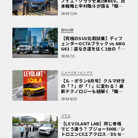
ノイエ・クラッセ第1弾BEV。日
本戦略と中村敬斗が語る「駆け
ぬける歓び」
2026 7/24
国内試乗
【究極のSUV比較試乗】ディフ
ェンダーOCTAブラック vs AMG
G63：道なき道を征く2台の「対
極的アプローチ」
2026 7/1
ニュース＆トピックス
【ル・ボラン8月号】クルマ好き
の「？」が「！」に変わる！ 最
新テクノロジーも紐解く「輸入
車Q&A」
2026 6/25
コラム
【LE VOLANT LAB】同じ骨格
でどう違う？ プジョー5008／シ
トロエンC5エアクロス／DS Nº4