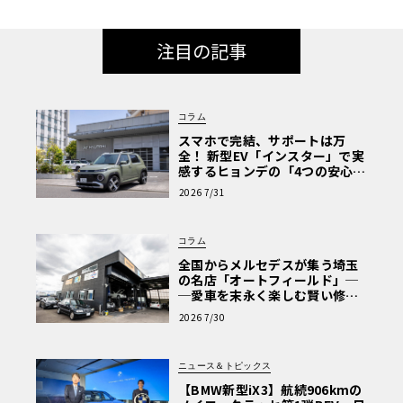
注目の記事
コラム
スマホで完結、サポートは万
全！ 新型EV「インスター」で実
感するヒョンデの「4つの安心」
【第1回・ヒョンデ6つの疑問：
2026 7/31
Why? Hyundai?】〈PR〉
コラム
全国からメルセデスが集う埼玉
の名店「オートフィールド」─
─愛車を末永く楽しむ賢い修理
術と、プロがフックス製オイル
2026 7/30
を選ぶ理由〈PR〉
ニュース＆トピックス
【BMW新型iX3】航続906kmの