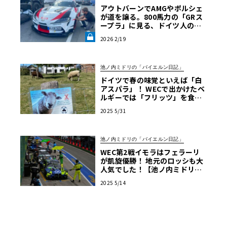
アウトバーンでAMGやポルシェ
が道を譲る。800馬力の「GRス
ープラ」に見る、ドイツ人の日
本車リスペクト【木下隆之コラ
2026 2/19
ム】《LE VOLANT LAB》
池ノ内ミドリの「バイエルン日記」
ドイツで春の味覚といえば「白
アスパラ」！ WECで出かけたベ
ルギーでは「フリッツ」を食べ
るのがマストです【池ノ内ミド
2025 5/31
リのジャーマン日記】
池ノ内ミドリの「バイエルン日記」
WEC第2戦イモラはフェラーリ
が凱旋優勝！ 地元のロッシも大
人気でした！【池ノ内ミドリの
ジャーマン日記】
2025 5/14