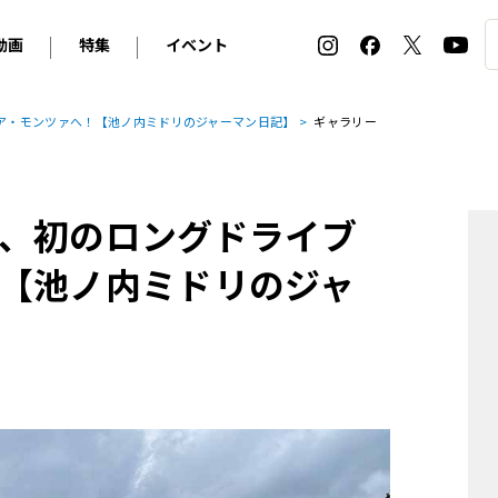
動画
特集
イベント
ィ
BMW
アルピナ
オリジナル動画
2026 サマータイヤ＆ホイール バイヤーズガイド
ル・ボラン カーズ・ミート2026横浜
ア・モンツァへ！【池ノ内ミドリのジャーマン日記】
ギャラリー
2025-2026 冬 スタッドレス＆ウインタータイヤ バイヤ
SNOW EXPERIENCE in TOGAKUSHI SKI FIE
デス・ベンツ
ポルシェ
フォルクスワーゲン
ホイールカタログ2025-2026冬
EV:LIFE FUTAKO TAMAGAWA 2026
ーヌ
シトロエン
DSオートモビル
ホイールカタログ
EV:LIFE KOBE 2025
、初のロングドライブ
ー
ルノー
アバルト
タイヤ特集
ル・ボラン カーズ・ミート2025横浜
ァ・ロメオ
フェラーリ
フィアット
【池ノ内ミドリのジャ
ルギーニ
マセラティ
アストン・マーティン
レー
ケータハム
ジャガー
ローバー
ロータス
マクラーレン
モーガン
ロールス・ロイス
キャデラック
シボレー
テスラ
ヒョンデ