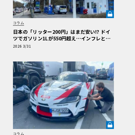
コラム
日本の「リッター200円」はまだ安い!? ドイ
ツでガソリン1Lが550円超え…インフレと戦
うアウトバーン節約ドライブ術《LE VOLANT
2026 3/31
LAB》
コラム