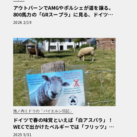
アウトバーンでAMGやポルシェが道を譲る。
800馬力の「GRスープラ」に見る、ドイツ人
の日本車リスペクト【木下隆之コラム】《LE
2026 2/19
VOLANT LAB》
池ノ内ミドリの「バイエルン日記」
ドイツで春の味覚といえば「白アスパラ」！
WECで出かけたベルギーでは「フリッツ」を
食べるのがマストです【池ノ内ミドリのジャ
2025 5/31