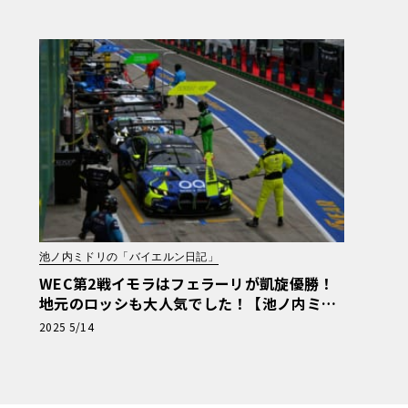
ーマン日記】
池ノ内ミドリの「バイエルン日記」
WEC第2戦イモラはフェラーリが凱旋優勝！
地元のロッシも大人気でした！【池ノ内ミド
リのジャーマン日記】
2025 5/14