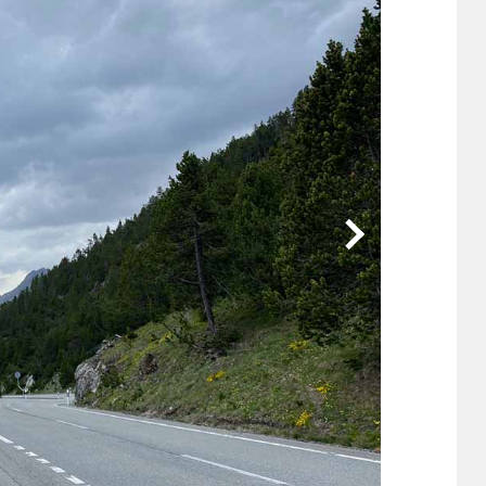
他
ス
トヨタ
日産
スバル
マツダ
ダイハツ
スズキ
他