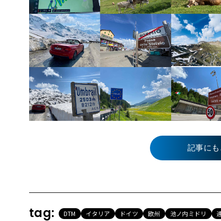
記事にも
tag:
DTM
イタリア
ドイツ
欧州
池ノ内ミドリ