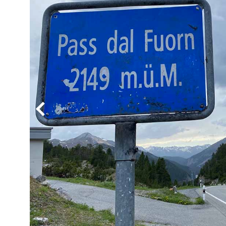
BYD
その
国産車
レクサ
ホンダ
三菱
光岡
その