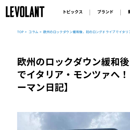
トピックス
ブランド
輸入車
アウデ
ニュース
TOP
コラム
欧州のロックダウン緩和後、初のロングドライブでイタリ
スクープ
メルセ
試乗
アルピ
コラム
欧州のロックダウン緩和後
プジョ
アルフ
でイタリア・モンツァへ！
ランボ
ーマン日記】
ベント
ランド
MINI
ボルボ
ジープ