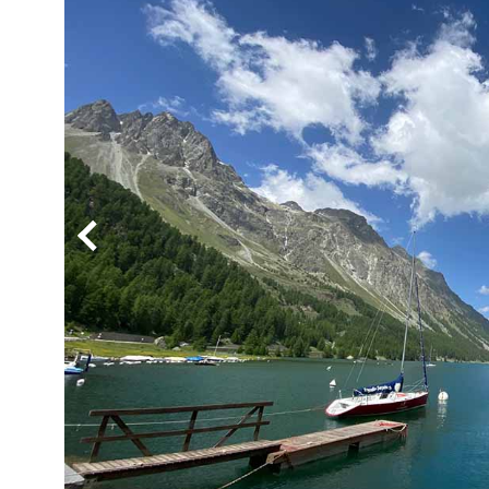
BYD
その
国産車
レクサ
ホンダ
三菱
光岡
その