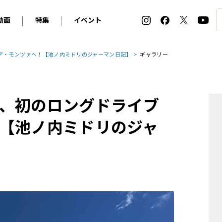
動画
特集
イベント
ィ
BMW
アルピナ
オリジナル動画
2026 サマータイヤ＆ホイール バイヤーズガイド
ル・ボラン カーズ・ミート2026横浜
ア・モンツァへ！【池ノ内ミドリのジャーマン日記】
ギャラリー
2025-2026 冬 スタッドレス＆ウインタータイヤ バイヤ
SNOW EXPERIENCE in TOGAKUSHI SKI FIE
デス・ベンツ
ポルシェ
フォルクスワーゲン
ホイールカタログ2025-2026冬
EV:LIFE FUTAKO TAMAGAWA 2026
ーヌ
シトロエン
DSオートモビル
ホイールカタログ
EV:LIFE KOBE 2025
、初のロングドライブ
ー
ルノー
アバルト
タイヤ特集
ル・ボラン カーズ・ミート2025横浜
ァ・ロメオ
フェラーリ
フィアット
【池ノ内ミドリのジャ
ルギーニ
マセラティ
アストン・マーティン
レー
ケータハム
ジャガー
ローバー
ロータス
マクラーレン
モーガン
ロールス・ロイス
キャデラック
シボレー
テスラ
ヒョンデ