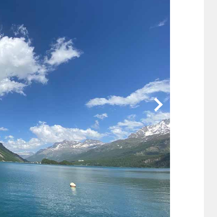
他
ス
トヨタ
日産
スバル
マツダ
ダイハツ
スズキ
他