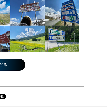
どる
連載