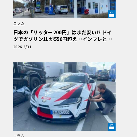
コラム
日本の「リッター200円」はまだ安い!? ドイ
ツでガソリン1Lが550円超え…インフレと戦
うアウトバーン節約ドライブ術《LE VOLANT
2026 3/31
LAB》
コラム