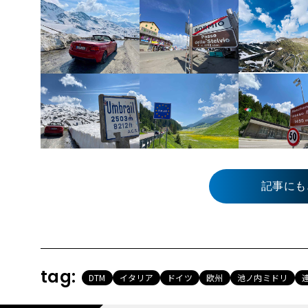
記事にも
tag:
DTM
イタリア
ドイツ
欧州
池ノ内ミドリ