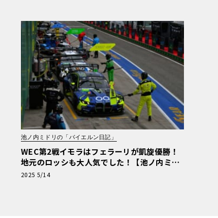
ーマン日記】
池ノ内ミドリの「バイエルン日記」
WEC第2戦イモラはフェラーリが凱旋優勝！
地元のロッシも大人気でした！【池ノ内ミド
リのジャーマン日記】
2025 5/14