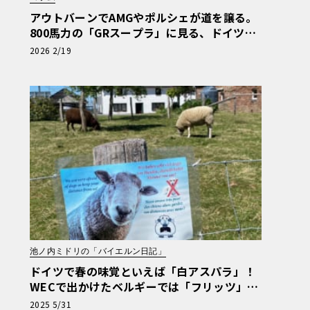
アウトバーンでAMGやポルシェが道を譲る。
800馬力の「GRスープラ」に見る、ドイツ人
の日本車リスペクト【木下隆之コラム】《LE
2026 2/19
VOLANT LAB》
池ノ内ミドリの「バイエルン日記」
ドイツで春の味覚といえば「白アスパラ」！
WECで出かけたベルギーでは「フリッツ」を
食べるのがマストです【池ノ内ミドリのジャ
2025 5/31