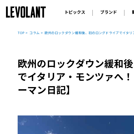
トピックス
ブランド
輸入車
アウデ
ニュース
TOP
コラム
欧州のロックダウン緩和後、初のロングドライブでイタリ
スクープ
メルセ
試乗
アルピ
コラム
欧州のロックダウン緩和後
プジョ
アルフ
でイタリア・モンツァへ！
ランボ
ーマン日記】
ベント
ランド
MINI
ボルボ
ジープ