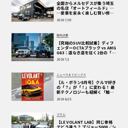
全国からメルセデスが集う埼玉
の名店「オートフィールド」─
─愛車を末永く楽しむ賢い修理
術と、プロがフックス製オイル
2026 7/30
を選ぶ理由〈PR〉
国内試乗
【究極のSUV比較試乗】ディフ
ェンダーOCTAブラック vs AMG
G63：道なき道を征く2台の「対
極的アプローチ」
2026 7/1
ニュース＆トピックス
【ル・ボラン8月号】クルマ好き
の「？」が「！」に変わる！ 最
新テクノロジーも紐解く「輸入
車Q&A」
2026 6/25
コラム
【LE VOLANT LAB】同じ骨格
でどう違う？ プジョー5008／シ