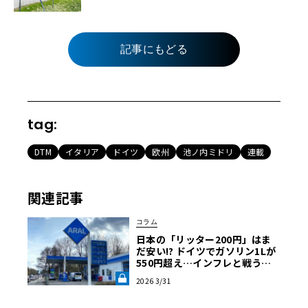
記事にもどる
tag:
DTM
イタリア
ドイツ
欧州
池ノ内ミドリ
連載
関連記事
コラム
日本の「リッター200円」はま
だ安い!? ドイツでガソリン1Lが
550円超え…インフレと戦うア
ウトバーン節約ドライブ術《LE
2026 3/31
VOLANT LAB》