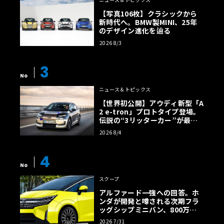
【写真106枚】クラシックから
新時代へ。BMW製MINI、25年
のデザイン進化を辿る
2026 8/3
3
No
ニュース＆トピックス
【世界初公開】アウディ新型「A
2 e-tron」プロトタイプ登場。
伝説の“3リッターカー”が最高
効率エントリーBEVとして復活
2026 8/4
【画像38枚】
4
No
スクープ
アルファード一強への回答。ホ
ンダが開発と噂される次期フラ
ッグシップミニバン、800万円
超の勝算【予想CG】
2026 7/31