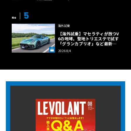
5
No
海外試乗
【海外試乗】マセラティが放つV
6の咆哮。聖地トリエステで試す
「グランカブリオ」など最新ト
ロフェオ3台の官能評価《LE VO
2026 8/4
LANT LAB》