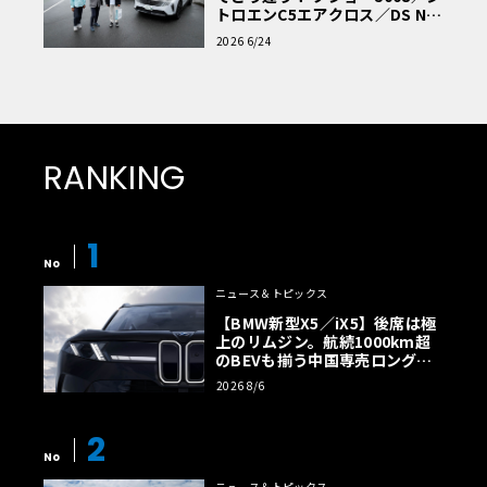
トロエンC5エアクロス／DS Nº4
読者一気乗りレポート
2026 6/24
RANKING
1
No
ニュース＆トピックス
【BMW新型X5／iX5】後席は極
上のリムジン。航続1000km超
のBEVも揃う中国専売ロング仕
様の全貌
2026 8/6
2
No
ニュース＆トピックス