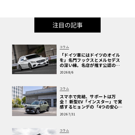
注目の記事
コラム
「ドイツ車にはドイツのオイル
を」名門フックスとメルセデス
の深い縁。名店が推す公認の安
心と、Cクラスで味わうシルキー
2026 8/6
な走り〈PR〉
コラム
スマホで完結、サポートは万
全！ 新型EV「インスター」で実
感するヒョンデの「4つの安心」
【第1回・ヒョンデ6つの疑問：
2026 7/31
Why? Hyundai?】〈PR〉
コラム