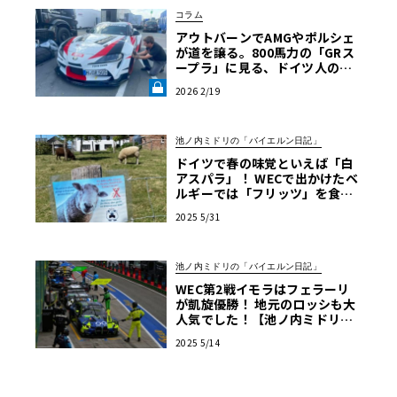
コラム
アウトバーンでAMGやポルシェ
が道を譲る。800馬力の「GRス
ープラ」に見る、ドイツ人の日
本車リスペクト【木下隆之コラ
2026 2/19
ム】《LE VOLANT LAB》
池ノ内ミドリの「バイエルン日記」
ドイツで春の味覚といえば「白
アスパラ」！ WECで出かけたベ
ルギーでは「フリッツ」を食べ
るのがマストです【池ノ内ミド
2025 5/31
リのジャーマン日記】
池ノ内ミドリの「バイエルン日記」
WEC第2戦イモラはフェラーリ
が凱旋優勝！ 地元のロッシも大
人気でした！【池ノ内ミドリの
ジャーマン日記】
2025 5/14