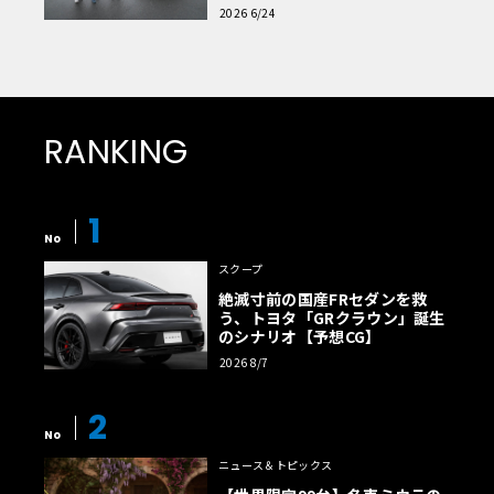
読者一気乗りレポート
2026 6/24
RANKING
1
No
スクープ
絶滅寸前の国産FRセダンを救
う、トヨタ「GRクラウン」誕生
のシナリオ【予想CG】
2026 8/7
2
No
ニュース＆トピックス