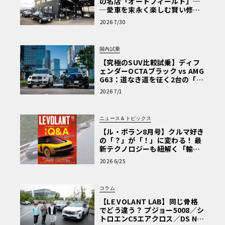
の名店「オートフィールド」─
─愛車を末永く楽しむ賢い修理
術と、プロがフックス製オイル
2026 7/30
を選ぶ理由〈PR〉
国内試乗
【究極のSUV比較試乗】ディフ
ェンダーOCTAブラック vs AMG
G63：道なき道を征く2台の「対
極的アプローチ」
2026 7/1
ニュース＆トピックス
【ル・ボラン8月号】クルマ好き
の「？」が「！」に変わる！ 最
新テクノロジーも紐解く「輸入
車Q&A」
2026 6/25
コラム
【LE VOLANT LAB】同じ骨格
でどう違う？ プジョー5008／シ
トロエンC5エアクロス／DS Nº4