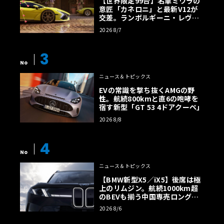
【世界限定99台】名車ミウラの
意匠「カネロニ」と最新V12が
交差。ランボルギーニ・レヴエ
ルトに60周年記念車が登場
2026 8/7
3
No
ニュース＆トピックス
EVの常識を撃ち抜くAMGの野
性。航続800kmと直6の咆哮を
宿す新型「GT 53 4ドアクーペ」
2026 8/8
4
No
ニュース＆トピックス
【BMW新型X5／iX5】後席は極
上のリムジン。航続1000km超
のBEVも揃う中国専売ロング仕
様の全貌
2026 8/6