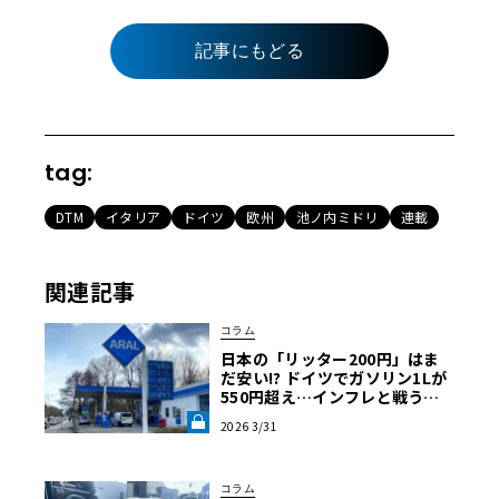
記事にもどる
tag:
DTM
イタリア
ドイツ
欧州
池ノ内ミドリ
連載
関連記事
コラム
日本の「リッター200円」はま
だ安い!? ドイツでガソリン1Lが
550円超え…インフレと戦うア
ウトバーン節約ドライブ術《LE
2026 3/31
VOLANT LAB》
コラム