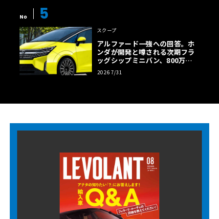
5
No
スクープ
アルファード一強への回答。ホ
ンダが開発と噂される次期フラ
ッグシップミニバン、800万円
超の勝算【予想CG】
2026 7/31