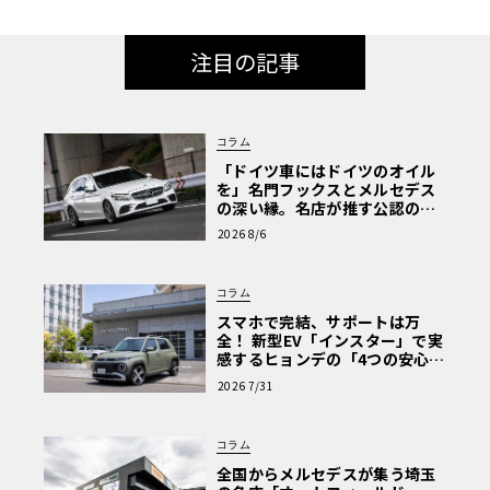
注目の記事
コラム
「ドイツ車にはドイツのオイル
を」名門フックスとメルセデス
の深い縁。名店が推す公認の安
心と、Cクラスで味わうシルキー
2026 8/6
な走り〈PR〉
コラム
スマホで完結、サポートは万
全！ 新型EV「インスター」で実
感するヒョンデの「4つの安心」
【第1回・ヒョンデ6つの疑問：
2026 7/31
Why? Hyundai?】〈PR〉
コラム
全国からメルセデスが集う埼玉