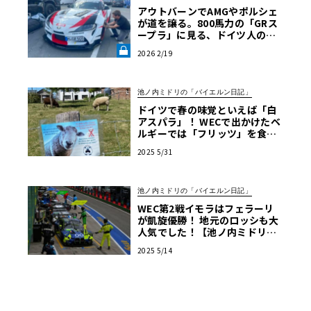
アウトバーンでAMGやポルシェ
が道を譲る。800馬力の「GRス
ープラ」に見る、ドイツ人の日
本車リスペクト【木下隆之コラ
2026 2/19
ム】《LE VOLANT LAB》
池ノ内ミドリの「バイエルン日記」
ドイツで春の味覚といえば「白
アスパラ」！ WECで出かけたベ
ルギーでは「フリッツ」を食べ
るのがマストです【池ノ内ミド
2025 5/31
リのジャーマン日記】
池ノ内ミドリの「バイエルン日記」
WEC第2戦イモラはフェラーリ
が凱旋優勝！ 地元のロッシも大
人気でした！【池ノ内ミドリの
ジャーマン日記】
2025 5/14