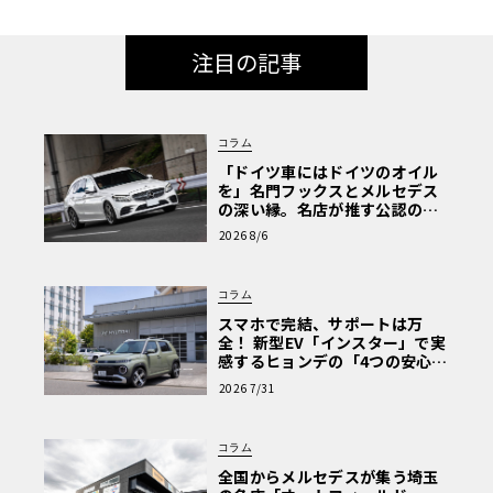
注目の記事
コラム
「ドイツ車にはドイツのオイル
を」名門フックスとメルセデス
の深い縁。名店が推す公認の安
心と、Cクラスで味わうシルキー
2026 8/6
な走り〈PR〉
コラム
スマホで完結、サポートは万
全！ 新型EV「インスター」で実
感するヒョンデの「4つの安心」
【第1回・ヒョンデ6つの疑問：
2026 7/31
Why? Hyundai?】〈PR〉
コラム
全国からメルセデスが集う埼玉