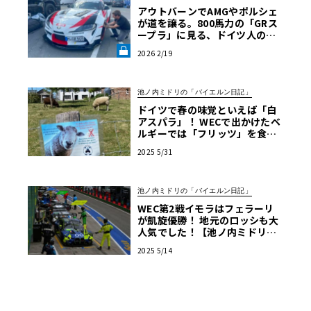
アウトバーンでAMGやポルシェ
が道を譲る。800馬力の「GRス
ープラ」に見る、ドイツ人の日
本車リスペクト【木下隆之コラ
2026 2/19
ム】《LE VOLANT LAB》
池ノ内ミドリの「バイエルン日記」
ドイツで春の味覚といえば「白
アスパラ」！ WECで出かけたベ
ルギーでは「フリッツ」を食べ
るのがマストです【池ノ内ミド
2025 5/31
リのジャーマン日記】
池ノ内ミドリの「バイエルン日記」
WEC第2戦イモラはフェラーリ
が凱旋優勝！ 地元のロッシも大
人気でした！【池ノ内ミドリの
ジャーマン日記】
2025 5/14