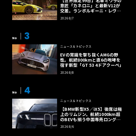
【世界限定99台】名車ミウラの
意匠「カネロニ」と最新V12が
交差。ランボルギーニ・レヴエ
ルトに60周年記念車が登場
2026 8/7
3
No
ニュース＆トピックス
EVの常識を撃ち抜くAMGの野
性。航続800kmと直6の咆哮を
宿す新型「GT 53 4ドアクーペ」
2026 8/8
4
No
ニュース＆トピックス
【BMW新型X5／iX5】後席は極
上のリムジン。航続1000km超
のBEVも揃う中国専売ロング仕
様の全貌
2026 8/6