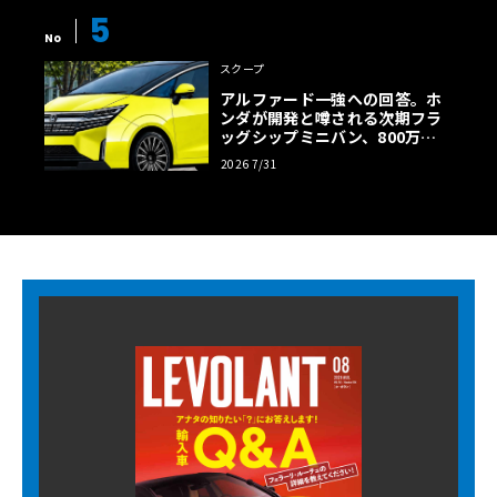
5
No
スクープ
アルファード一強への回答。ホ
ンダが開発と噂される次期フラ
ッグシップミニバン、800万円
超の勝算【予想CG】
2026 7/31