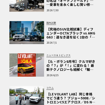
の名店「オートフィールド」─
─愛車を末永く楽しむ賢い修理
術と、プロがフックス製オイル
2026 7/30
を選ぶ理由〈PR〉
国内試乗
【究極のSUV比較試乗】ディフ
ェンダーOCTAブラック vs AMG
G63：道なき道を征く2台の「対
極的アプローチ」
2026 7/1
ニュース＆トピックス
【ル・ボラン8月号】クルマ好き
の「？」が「！」に変わる！ 最
新テクノロジーも紐解く「輸入
車Q&A」
2026 6/25
コラム
【LE VOLANT LAB】同じ骨格
でどう違う？ プジョー5008／シ
トロエンC5エアクロス／DS Nº4