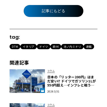
記事にもどる
tag:
DTM
イタリア
ドイツ
欧州
池ノ内ミドリ
連載
関連記事
コラム
日本の「リッター200円」はま
だ安い!? ドイツでガソリン1Lが
550円超え…インフレと戦うア
ウトバーン節約ドライブ術《LE
2026 3/31
VOLANT LAB》
コラム