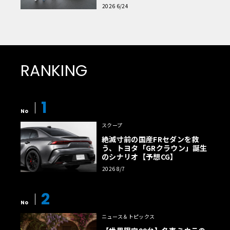
読者一気乗りレポート
2026 6/24
RANKING
1
No
スクープ
絶滅寸前の国産FRセダンを救
う、トヨタ「GRクラウン」誕生
のシナリオ【予想CG】
2026 8/7
2
No
ニュース＆トピックス