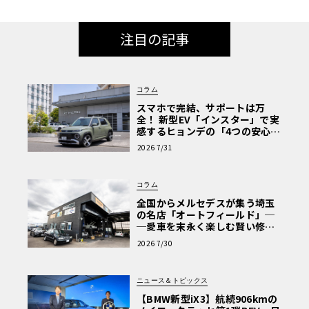
注目の記事
コラム
スマホで完結、サポートは万
全！ 新型EV「インスター」で実
感するヒョンデの「4つの安心」
【第1回・ヒョンデ6つの疑問：
2026 7/31
Why? Hyundai?】〈PR〉
コラム
全国からメルセデスが集う埼玉
の名店「オートフィールド」─
─愛車を末永く楽しむ賢い修理
術と、プロがフックス製オイル
2026 7/30
を選ぶ理由〈PR〉
ニュース＆トピックス
【BMW新型iX3】航続906kmの