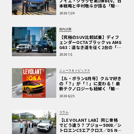
ノイエ・クラッセ第1弾BEV。日
本戦略と中村敬斗が語る「駆け
ぬける歓び」
2026 7/24
国内試乗
【究極のSUV比較試乗】ディフ
ェンダーOCTAブラック vs AMG
G63：道なき道を征く2台の「対
極的アプローチ」
2026 7/1
ニュース＆トピックス
【ル・ボラン8月号】クルマ好き
の「？」が「！」に変わる！ 最
新テクノロジーも紐解く「輸入
車Q&A」
2026 6/25
コラム
【LE VOLANT LAB】同じ骨格
でどう違う？ プジョー5008／シ
トロエンC5エアクロス／DS Nº4