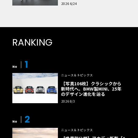
読者一気乗りレポート
2026 6/24
RANKING
1
No
ニュース＆トピックス
【写真106枚】クラシックから
新時代へ。BMW製MINI、25年
のデザイン進化を辿る
2026 8/3
2
No
ニュース＆トピックス