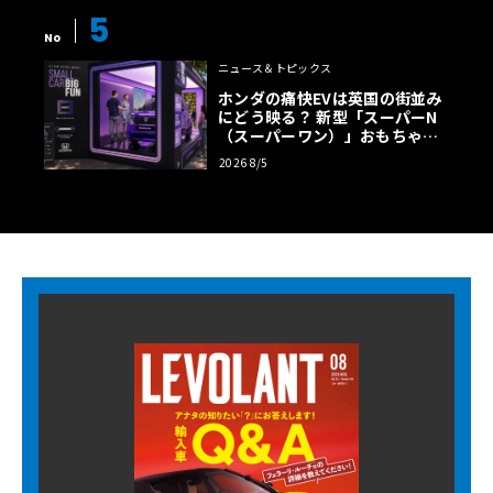
5
No
ニュース＆トピックス
ホンダの痛快EVは英国の街並み
にどう映る？ 新型「スーパーN
（スーパーワン）」おもちゃ箱
ツアーの全貌
2026 8/5