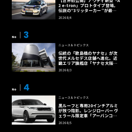
【世界初公開】アウディ新型「A
2 e-tron」プロトタイプ登場。
伝説の“3リッターカー”が最高
効率エントリーBEVとして復活
2026 8/4
【画像38枚】
3
No
ニュース＆トピックス
伝統の「歌島橋のヤナセ」が次
世代メルセデス店舗へ進化。近
畿エリア旗艦店「ヤナセ大阪支
店」がリニューアル
2026 8/3
4
No
ニュース＆トピックス
黒ルーフと専用20インチアルミ
が放つ陰影。レンジローバー ヴ
ェラール限定車「アーバンコン
トラスト・エディション」登場
2026 8/5