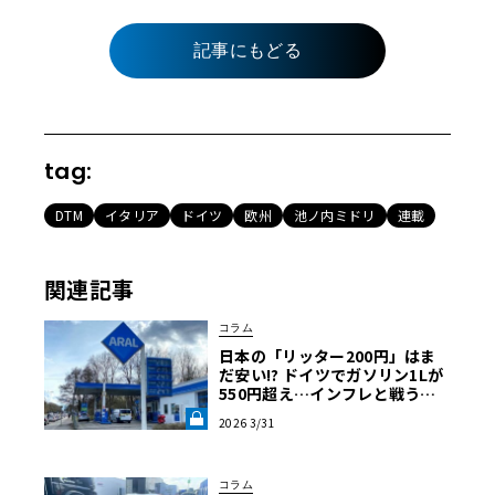
記事にもどる
tag:
DTM
イタリア
ドイツ
欧州
池ノ内ミドリ
連載
関連記事
コラム
日本の「リッター200円」はま
だ安い!? ドイツでガソリン1Lが
550円超え…インフレと戦うア
ウトバーン節約ドライブ術《LE
2026 3/31
VOLANT LAB》
コラム