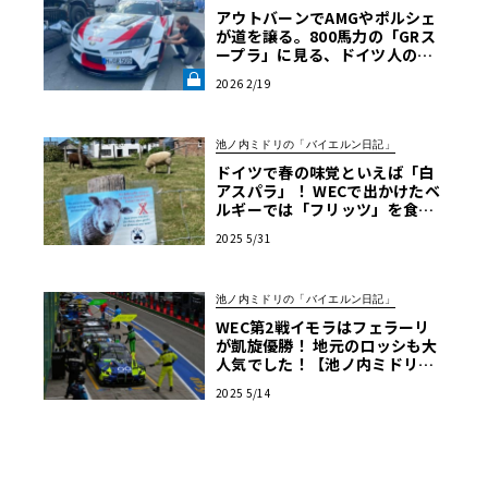
アウトバーンでAMGやポルシェ
が道を譲る。800馬力の「GRス
ープラ」に見る、ドイツ人の日
本車リスペクト【木下隆之コラ
2026 2/19
ム】《LE VOLANT LAB》
池ノ内ミドリの「バイエルン日記」
ドイツで春の味覚といえば「白
アスパラ」！ WECで出かけたベ
ルギーでは「フリッツ」を食べ
るのがマストです【池ノ内ミド
2025 5/31
リのジャーマン日記】
池ノ内ミドリの「バイエルン日記」
WEC第2戦イモラはフェラーリ
が凱旋優勝！ 地元のロッシも大
人気でした！【池ノ内ミドリの
ジャーマン日記】
2025 5/14