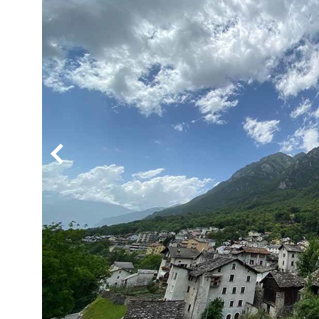
BYD
その
国産車
レクサ
ホンダ
三菱
光岡
その