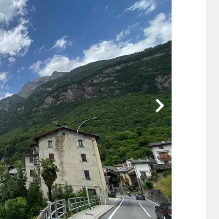
他
ス
トヨタ
日産
スバル
マツダ
ダイハツ
スズキ
他