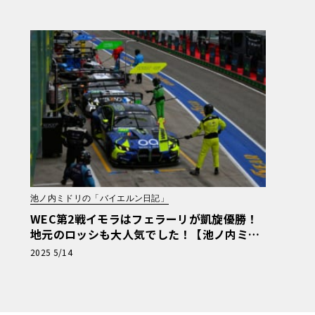
ーマン日記】
池ノ内ミドリの「バイエルン日記」
WEC第2戦イモラはフェラーリが凱旋優勝！
地元のロッシも大人気でした！【池ノ内ミド
リのジャーマン日記】
2025 5/14