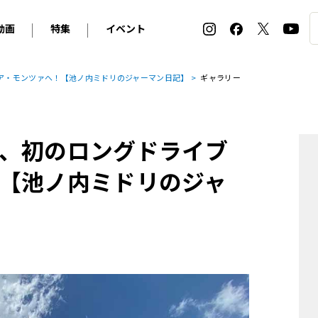
動画
特集
イベント
ィ
BMW
アルピナ
オリジナル動画
2026 サマータイヤ＆ホイール バイヤーズガイド
ル・ボラン カーズ・ミート2026横浜
ア・モンツァへ！【池ノ内ミドリのジャーマン日記】
ギャラリー
2025-2026 冬 スタッドレス＆ウインタータイヤ バイヤ
SNOW EXPERIENCE in TOGAKUSHI SKI FIE
デス・ベンツ
ポルシェ
フォルクスワーゲン
ホイールカタログ2025-2026冬
EV:LIFE FUTAKO TAMAGAWA 2026
ーヌ
シトロエン
DSオートモビル
ホイールカタログ
EV:LIFE KOBE 2025
、初のロングドライブ
ー
ルノー
アバルト
タイヤ特集
ル・ボラン カーズ・ミート2025横浜
ァ・ロメオ
フェラーリ
フィアット
【池ノ内ミドリのジャ
ルギーニ
マセラティ
アストン・マーティン
レー
ケータハム
ジャガー
ローバー
ロータス
マクラーレン
モーガン
ロールス・ロイス
キャデラック
シボレー
テスラ
ヒョンデ