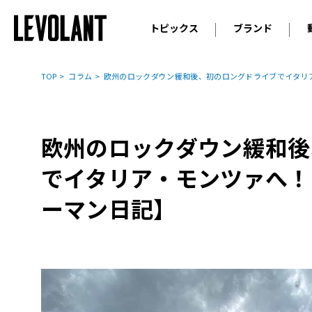
トピックス
ブランド
輸入車
アウデ
ニュース
TOP
コラム
欧州のロックダウン緩和後、初のロングドライブでイタリ
スクープ
メルセ
試乗
アルピ
コラム
欧州のロックダウン緩和後
プジョ
アルフ
でイタリア・モンツァへ！
ランボ
ーマン日記】
ベント
ランド
MINI
ボルボ
ジープ