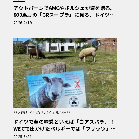
アウトバーンでAMGやポルシェが道を譲る。
800馬力の「GRスープラ」に見る、ドイツ人
の日本車リスペクト【木下隆之コラム】《LE
2026 2/19
VOLANT LAB》
池ノ内ミドリの「バイエルン日記」
ドイツで春の味覚といえば「白アスパラ」！
WECで出かけたベルギーでは「フリッツ」を
食べるのがマストです【池ノ内ミドリのジャ
2025 5/31