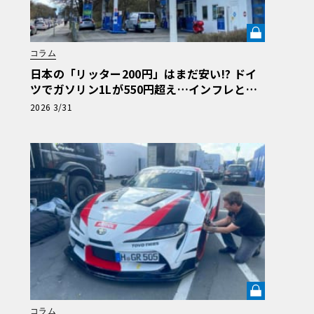
コラム
日本の「リッター200円」はまだ安い!? ドイ
ツでガソリン1Lが550円超え…インフレと戦
うアウトバーン節約ドライブ術《LE VOLANT
2026 3/31
LAB》
コラム