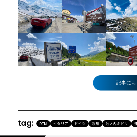
記事にも
tag:
DTM
イタリア
ドイツ
欧州
池ノ内ミドリ