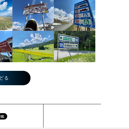
どる
連載