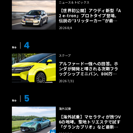
ニュース＆トピックス
【世界初公開】アウディ新型「A
2 e-tron」プロトタイプ登場。
伝説の“3リッターカー”が最高
効率エントリーBEVとして復活
2026 8/4
【画像38枚】
4
No
スクープ
アルファード一強への回答。ホ
ンダが開発と噂される次期フラ
ッグシップミニバン、800万円
超の勝算【予想CG】
2026 7/31
5
No
海外試乗
【海外試乗】マセラティが放つV
6の咆哮。聖地トリエステで試す
「グランカブリオ」など最新ト
ロフェオ3台の官能評価《LE VO