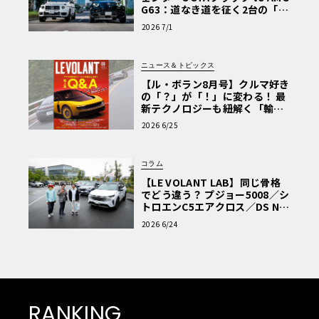
G63：道なき道を征く2台の「対
極的アプローチ」
2026 7/1
ニュース＆トピックス
【ル・ボラン8月号】クルマ好き
の「？」が「！」に変わる！ 最
新テクノロジーも紐解く「輸入
車Q&A」
2026 6/25
コラム
【LE VOLANT LAB】同じ骨格
でどう違う？ プジョー5008／シ
トロエンC5エアクロス／DS Nº4
読者一気乗りレポート
2026 6/24
RANKING