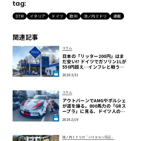
tag:
DTM
イタリア
ドイツ
欧州
池ノ内ミドリ
連載
関連記事
コラム
日本の「リッター200円」はま
だ安い!? ドイツでガソリン1Lが
550円超え…インフレと戦うア
ウトバーン節約ドライブ術《LE
2026 3/31
VOLANT LAB》
コラム
アウトバーンでAMGやポルシェ
が道を譲る。800馬力の「GRス
ープラ」に見る、ドイツ人の日
本車リスペクト【木下隆之コラ
2026 2/19
ム】《LE VOLANT LAB》
池ノ内ミドリの「バイエルン日記」