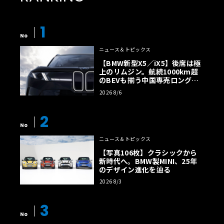
1
No
ニュース＆トピックス
【BMW新型X5／iX5】後席は極
上のリムジン。航続1000km超
のBEVも揃う中国専売ロング仕
様の全貌
2026 8/6
2
No
ニュース＆トピックス
【写真106枚】クラシックから
新時代へ。BMW製MINI、25年
のデザイン進化を辿る
2026 8/3
3
No