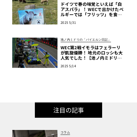
ドイツで春の味覚といえば「白
アスパラ」！ WECで出かけたベ
ルギーでは「フリッツ」を食べ
るのがマストです【池ノ内ミド
2025 5/31
リのジャーマン日記】
池ノ内ミドリの「バイエルン日記」
WEC第2戦イモラはフェラーリ
が凱旋優勝！ 地元のロッシも大
人気でした！【池ノ内ミドリの
ジャーマン日記】
2025 5/14
注目の記事
コラム