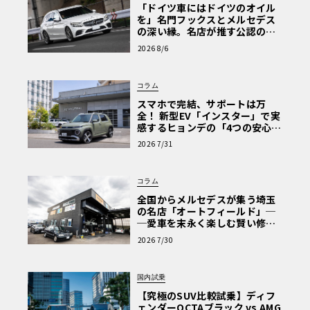
「ドイツ車にはドイツのオイル
を」名門フックスとメルセデス
の深い縁。名店が推す公認の安
心と、Cクラスで味わうシルキー
2026 8/6
な走り〈PR〉
コラム
スマホで完結、サポートは万
全！ 新型EV「インスター」で実
感するヒョンデの「4つの安心」
【第1回・ヒョンデ6つの疑問：
2026 7/31
Why? Hyundai?】〈PR〉
コラム
全国からメルセデスが集う埼玉
の名店「オートフィールド」─
─愛車を末永く楽しむ賢い修理
術と、プロがフックス製オイル
2026 7/30
を選ぶ理由〈PR〉
国内試乗
【究極のSUV比較試乗】ディフ
ェンダーOCTAブラック vs AMG