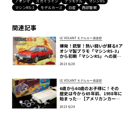
アオシマ
スカイライン
プラモデル
マシンRS
マシンRS-3
モデルカーズ
日産
西部警察
関連記事
LE VOLANT モデルカー俱楽部
爆発！銃撃！熱い闘いが蘇る!!ア
オシマ製プラモ「マシンRS-3」
から初期「マシンRS」への戻し
改造・第1回
2023 6/20
LE VOLANT モデルカー俱楽部
6歳から60歳のお子様に！その
歴史は今から65年前、1958年に
始まった…【アメリカンカープ
ラモ・クロニクル】第6回
2023 6/24