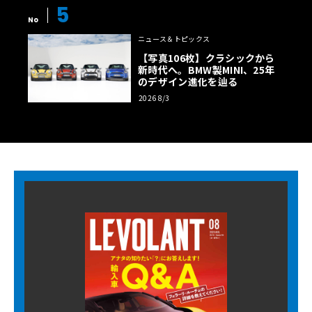
5
No
ニュース＆トピックス
【写真106枚】クラシックから
新時代へ。BMW製MINI、25年
のデザイン進化を辿る
2026 8/3