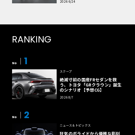
2026 6/24
RANKING
1
No
スクープ
絶滅寸前の国産FRセダンを救
う、トヨタ「GRクラウン」誕生
のシナリオ【予想CG】
2026 8/7
2
No
ニュース＆トピックス
狂気のボライドから優雅な彫刻