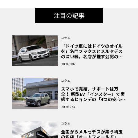
注目の記事
コラム
「ドイツ車にはドイツのオイル
を」名門フックスとメルセデス
の深い縁。名店が推す公認の安
心と、Cクラスで味わうシルキー
2026 8/6
な走り〈PR〉
コラム
スマホで完結、サポートは万
全！ 新型EV「インスター」で実
感するヒョンデの「4つの安心」
【第1回・ヒョンデ6つの疑問：
2026 7/31
Why? Hyundai?】〈PR〉
コラム
全国からメルセデスが集う埼玉
の名店「オートフィールド」─