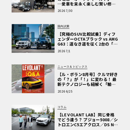
─愛車を末永く楽しむ賢い修理
術と、プロがフックス製オイル
2026 7/30
を選ぶ理由〈PR〉
国内試乗
【究極のSUV比較試乗】ディフ
ェンダーOCTAブラック vs AMG
G63：道なき道を征く2台の「対
極的アプローチ」
2026 7/1
ニュース＆トピックス
【ル・ボラン8月号】クルマ好き
の「？」が「！」に変わる！ 最
新テクノロジーも紐解く「輸入
車Q&A」
2026 6/25
コラム
【LE VOLANT LAB】同じ骨格
でどう違う？ プジョー5008／シ
トロエンC5エアクロス／DS Nº4
読者一気乗りレポート