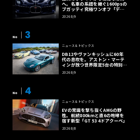
へ。名車の系譜を継ぐ1600psの
ブガッティ究極ワンオフ「デス
トリエ」
2026 8/9
3
No
ニュース＆トピックス
DB12やヴァンキッシュに60年
代の息吹を。アストン・マーテ
ィンが放つ世界限定5台の特別コ
レクション
2026 8/9
4
No
ニュース＆トピックス
EVの常識を撃ち抜くAMGの野
性。航続800kmと直6の咆哮を
宿す新型「GT 53 4ドアクーペ」
2026 8/8