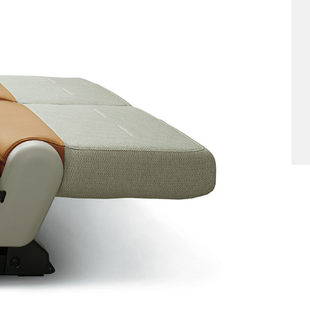
他
ス
トヨタ
日産
スバル
マツダ
ダイハツ
スズキ
他