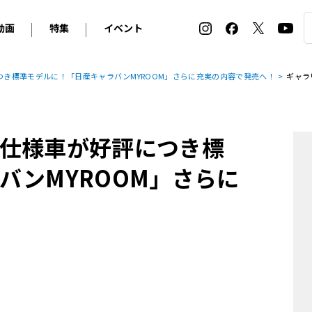
動画
特集
イベント
ィ
BMW
アルピナ
オリジナル動画
2026 サマータイヤ＆ホイール バイヤーズガイド
ル・ボラン カーズ・ミート2026横浜
き標準モデルに！「日産キャラバンMYROOM」さらに充実の内容で発売へ！
ギャラ
2025-2026 冬 スタッドレス＆ウインタータイヤ バイヤ
SNOW EXPERIENCE in TOGAKUSHI SKI FIE
デス・ベンツ
ポルシェ
フォルクスワーゲン
ホイールカタログ2025-2026冬
EV:LIFE FUTAKO TAMAGAWA 2026
ーヌ
シトロエン
DSオートモビル
ホイールカタログ
EV:LIFE KOBE 2025
仕様車が好評につき標
ー
ルノー
アバルト
タイヤ特集
ル・ボラン カーズ・ミート2025横浜
ァ・ロメオ
フェラーリ
フィアット
バンMYROOM」さらに
ルギーニ
マセラティ
アストン・マーティン
レー
ケータハム
ジャガー
ローバー
ロータス
マクラーレン
モーガン
ロールス・ロイス
キャデラック
シボレー
テスラ
ヒョンデ