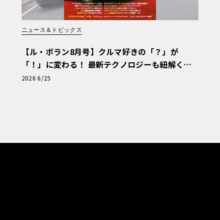
ニュース＆トピックス
【ル・ボラン8月号】クルマ好きの「？」が
「！」に変わる！ 最新テクノロジーも紐解く
「輸入車Q&A」
2026 6/25