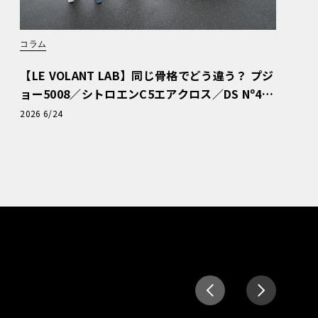
コラム
【LE VOLANT LAB】同じ骨格でどう違う？ プジ
ョー5008／シトロエンC5エアクロス／DS Nº4
読者一気乗りレポート
2026 6/24