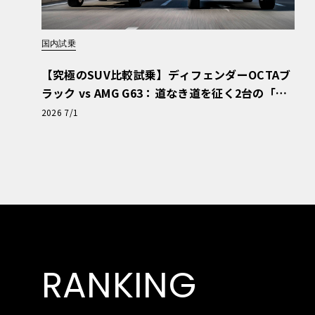
国内試乗
【究極のSUV比較試乗】ディフェンダーOCTAブ
ラック vs AMG G63：道なき道を征く2台の「対
極的アプローチ」
2026 7/1
RANKING