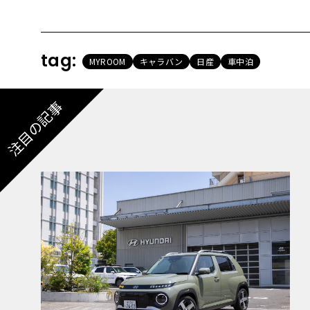
tag:
MYROOM
キャラバン
日産
車中泊
注目の記事