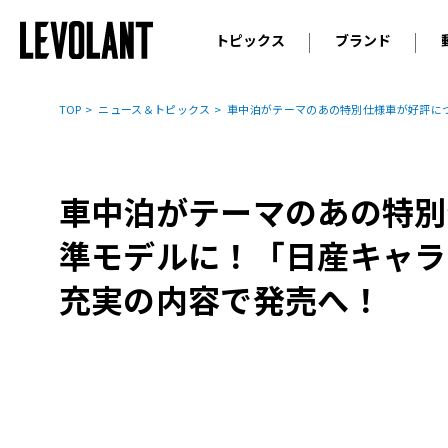
トピックス
ブランド
輸入車
アウデ
ニュース
TOP
ニュース＆トピックス
車中泊がテーマのあの特別仕様車が好評につ
スクープ
メルセ
試乗
アルピ
コラム
車中泊がテーマのあの特別
プジョ
アルフ
準モデルに！「日産キャラ
ランボ
充実の内容で発売へ！
ベント
ランド
MINI
ボルボ
ジープ