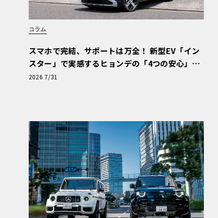
コラム
スマホで完結、サポートは万全！ 新型EV「イン
スター」で実感するヒョンデの「4つの安心」
【第1回・ヒョンデ6つの疑問：Why? Hyunda
2026 7/31
i?】〈PR〉