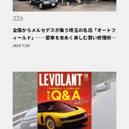
コラム
全国からメルセデスが集う埼玉の名店「オートフ
ィールド」──愛車を末永く楽しむ賢い修理術
と、プロがフックス製オイルを選ぶ理由〈PR〉
2026 7/30