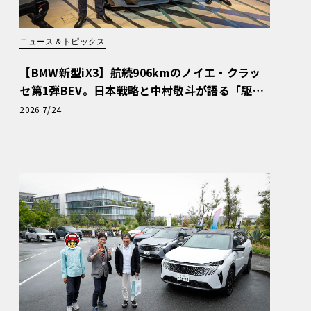
ニュース＆トピックス
【BMW新型iX3】航続906kmのノイエ・クラッ
セ第1弾BEV。日本戦略と中村敬斗が語る「駆け
ぬける歓び」
2026 7/24