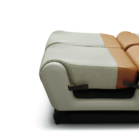
BYD
その
国産車
レクサ
ホンダ
三菱
光岡
その