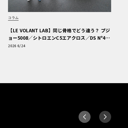
コラム
【LE VOLANT LAB】同じ骨格でどう違う？ プジ
ョー5008／シトロエンC5エアクロス／DS Nº4
読者一気乗りレポート
2026 6/24