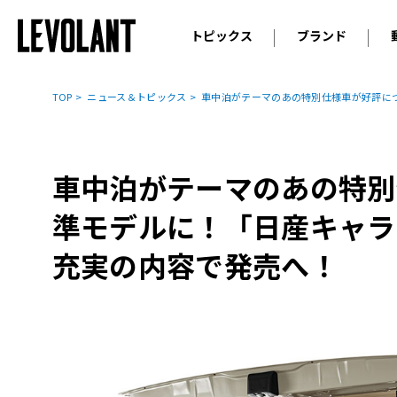
トピックス
ブランド
輸入車
アウデ
ニュース
TOP
ニュース＆トピックス
車中泊がテーマのあの特別仕様車が好評につ
スクープ
メルセ
試乗
アルピ
コラム
車中泊がテーマのあの特別
プジョ
アルフ
準モデルに！「日産キャラ
ランボ
充実の内容で発売へ！
ベント
ランド
MINI
ボルボ
ジープ