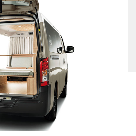
他
ス
トヨタ
日産
スバル
マツダ
ダイハツ
スズキ
他