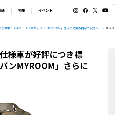
動画
特集
イベント
ィ
BMW
アルピナ
オリジナル動画
2026 サマータイヤ＆ホイール バイヤーズガイド
ル・ボラン カーズ・ミート2026横浜
き標準モデルに！「日産キャラバンMYROOM」さらに充実の内容で発売へ！
ギャラ
2025-2026 冬 スタッドレス＆ウインタータイヤ バイヤ
SNOW EXPERIENCE in TOGAKUSHI SKI FIE
デス・ベンツ
ポルシェ
フォルクスワーゲン
ホイールカタログ2025-2026冬
EV:LIFE FUTAKO TAMAGAWA 2026
ーヌ
シトロエン
DSオートモビル
ホイールカタログ
EV:LIFE KOBE 2025
仕様車が好評につき標
ー
ルノー
アバルト
タイヤ特集
ル・ボラン カーズ・ミート2025横浜
ァ・ロメオ
フェラーリ
フィアット
バンMYROOM」さらに
ルギーニ
マセラティ
アストン・マーティン
レー
ケータハム
ジャガー
ローバー
ロータス
マクラーレン
モーガン
ロールス・ロイス
キャデラック
シボレー
テスラ
ヒョンデ