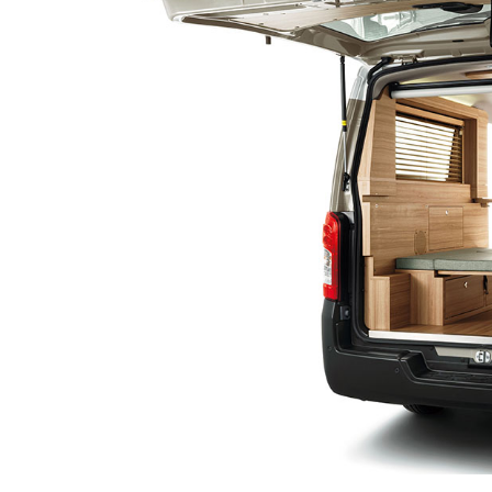
BYD
その
国産車
レクサ
ホンダ
三菱
光岡
その