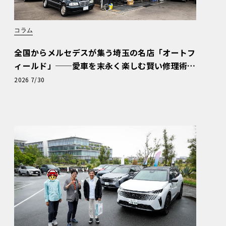
コラム
全国からメルセデスが集う埼玉の名店「オートフ
ィールド」──愛車を末永く楽しむ賢い修理術
と、プロがフックス製オイルを選ぶ理由〈PR〉
2026 7/30