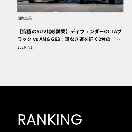
国内試乗
【究極のSUV比較試乗】ディフェンダーOCTAブ
ラック vs AMG G63：道なき道を征く2台の「対
極的アプローチ」
2026 7/1
RANKING