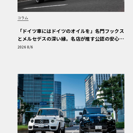
コラム
「ドイツ車にはドイツのオイルを」名門フックス
とメルセデスの深い縁。名店が推す公認の安心
と、Cクラスで味わうシルキーな走り〈PR〉
2026 8/6