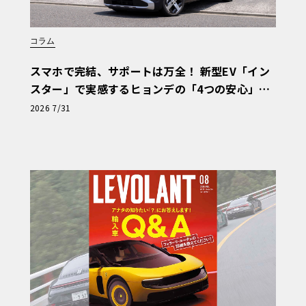
コラム
スマホで完結、サポートは万全！ 新型EV「イン
スター」で実感するヒョンデの「4つの安心」
【第1回・ヒョンデ6つの疑問：Why? Hyunda
2026 7/31
i?】〈PR〉