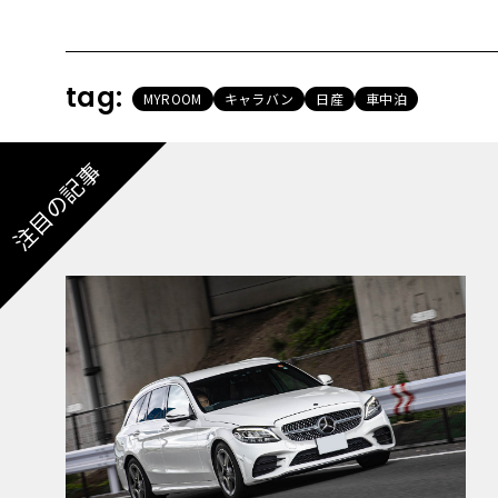
tag:
MYROOM
キャラバン
日産
車中泊
注目の記事