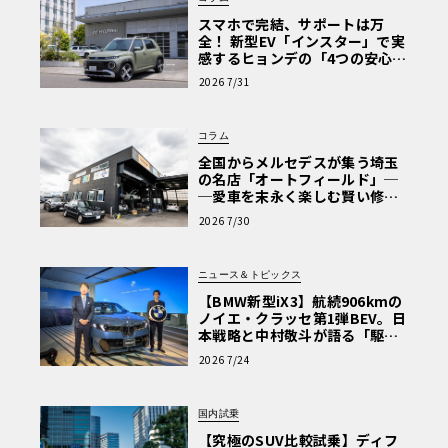
スマホで完結、サポートは万
全！ 新型EV「インスター」で実
感するヒョンデの「4つの安心」
【第1回・ヒョンデ6つの疑問：
2026 7/31
Why? Hyundai?】〈PR〉
コラム
全国からメルセデスが集う埼玉
の名店「オートフィールド」─
─愛車を末永く楽しむ賢い修理
術と、プロがフックス製オイル
2026 7/30
を選ぶ理由〈PR〉
ニュース＆トピックス
【BMW新型iX3】航続906kmの
ノイエ・クラッセ第1弾BEV。日
本戦略と中村敬斗が語る「駆け
ぬける歓び」
2026 7/24
国内試乗
【究極のSUV比較試乗】ディフ