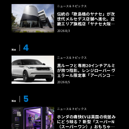
ニュース＆トピックス
伝統の「歌島橋のヤナセ」が次
世代メルセデス店舗へ進化。近
畿エリア旗艦店「ヤナセ大阪支
店」がリニューアル
2026 8/3
4
No
ニュース＆トピックス
黒ルーフと専用20インチアルミ
が放つ陰影。レンジローバー ヴ
ェラール限定車「アーバンコン
トラスト・エディション」登場
2026 8/5
5
No
ニュース＆トピックス
ホンダの痛快EVは英国の街並み
にどう映る？ 新型「スーパーN
（スーパーワン）」おもちゃ箱