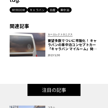
tag:
MYROOM
キャラバン
日産
車中泊
関連記事
カーエレクトロニクス
要望多数でついに市販化！ キャ
ラバンの車中泊コンセプトカー
「キャラバン マイルーム」発売
決定
2023 5/30
注目の記事
コラム