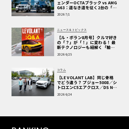
ェンダーOCTAブラック vs AMG
G63：道なき道を征く2台の「対
極的アプローチ」
2026 7/1
ニュース＆トピックス
【ル・ボラン8月号】クルマ好き
の「？」が「！」に変わる！ 最
新テクノロジーも紐解く「輸入
車Q&A」
2026 6/25
コラム
【LE VOLANT LAB】同じ骨格
でどう違う？ プジョー5008／シ
トロエンC5エアクロス／DS Nº4
読者一気乗りレポート
2026 6/24