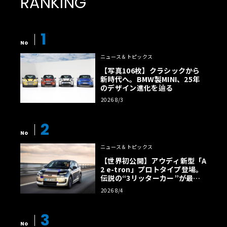
RANKING
1
No
ニュース＆トピックス
【写真106枚】クラシックから
新時代へ。BMW製MINI、25年
のデザイン進化を辿る
2026 8/3
2
No
ニュース＆トピックス
【世界初公開】アウディ新型「A
2 e-tron」プロトタイプ登場。
伝説の“3リッターカー”が最高
効率エントリーBEVとして復活
2026 8/4
【画像38枚】
3
No