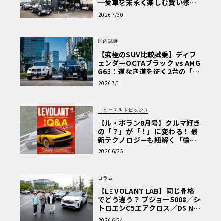
─愛車を末永く楽しむ賢い修理
術と、プロがフックス製オイル
2026 7/30
を選ぶ理由〈PR〉
国内試乗
【究極のSUV比較試乗】ディフ
ェンダーOCTAブラック vs AMG
G63：道なき道を征く2台の「対
極的アプローチ」
2026 7/1
ニュース＆トピックス
【ル・ボラン8月号】クルマ好き
の「？」が「！」に変わる！ 最
新テクノロジーも紐解く「輸入
車Q&A」
2026 6/25
コラム
【LE VOLANT LAB】同じ骨格
でどう違う？ プジョー5008／シ
トロエンC5エアクロス／DS Nº4
読者一気乗りレポート
2026 6/24