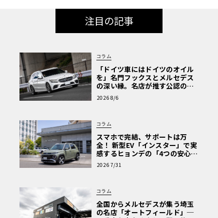
注目の記事
コラム
「ドイツ車にはドイツのオイル
を」名門フックスとメルセデス
の深い縁。名店が推す公認の安
心と、Cクラスで味わうシルキー
2026 8/6
な走り〈PR〉
コラム
スマホで完結、サポートは万
全！ 新型EV「インスター」で実
感するヒョンデの「4つの安心」
【第1回・ヒョンデ6つの疑問：
2026 7/31
Why? Hyundai?】〈PR〉
コラム
全国からメルセデスが集う埼玉
の名店「オートフィールド」─