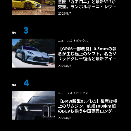
意匠「カネロニ」と最新V12が
交差。ランボルギーニ・レヴエ
ルトに60周年記念車が登場
2026 8/7
3
No
ニュース＆トピックス
【GR86一部改良】0.5mmの執
念が生む極上のシフト。名色ソ
リッドグレー復活と最新アイサ
イトでFRの極みへ
2026 8/6
4
No
ニュース＆トピックス
【BMW新型X5／iX5】後席は極
上のリムジン。航続1000km超
のBEVも揃う中国専売ロング仕
様の全貌
2026 8/6