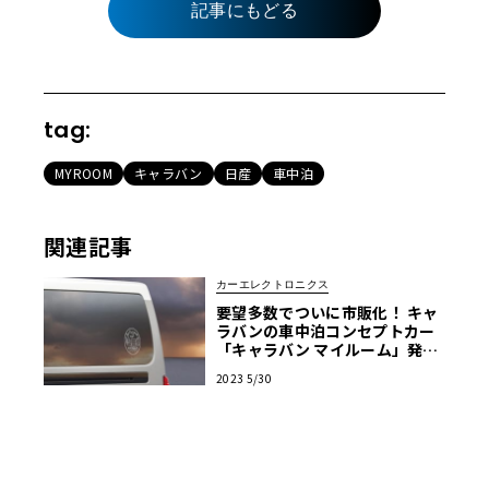
記事にもどる
tag:
MYROOM
キャラバン
日産
車中泊
関連記事
カーエレクトロニクス
要望多数でついに市販化！ キャ
ラバンの車中泊コンセプトカー
「キャラバン マイルーム」発売
決定
2023 5/30