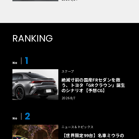
RANKING
1
No
スクープ
絶滅寸前の国産FRセダンを救
う、トヨタ「GRクラウン」誕生
のシナリオ【予想CG】
2026 8/7
2
No
ニュース＆トピックス
【世界限定99台】名車ミウラの