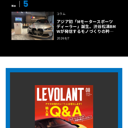
5
No
コラム
アジア初「Mモータースポーツ
ディーラー」誕生。渋谷松濤BM
Wが発信するモノづくりの矜持
【木下隆之コラム】
2026 8/7