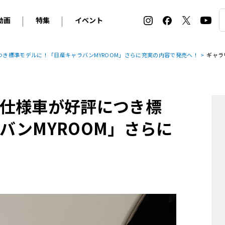
動画
特集
イベント
ィ
BMW
アルピナ
オリジナル動画
2026 サマータイヤ＆ホイール バイヤーズガイド
ル・ボラン カーズ・ミート2026横浜
き標準モデルに！「日産キャラバンMYROOM」さらに充実の内容で発売へ！
ギャラ
2025-2026 冬 スタッドレス＆ウインタータイヤ バイヤ
SNOW EXPERIENCE in TOGAKUSHI SKI FIE
デス・ベンツ
ポルシェ
フォルクスワーゲン
ホイールカタログ2025-2026冬
EV:LIFE FUTAKO TAMAGAWA 2026
ーヌ
シトロエン
DSオートモビル
ホイールカタログ
EV:LIFE KOBE 2025
仕様車が好評につき標
ー
ルノー
アバルト
タイヤ特集
ル・ボラン カーズ・ミート2025横浜
ァ・ロメオ
フェラーリ
フィアット
バンMYROOM」さらに
ルギーニ
マセラティ
アストン・マーティン
レー
ケータハム
ジャガー
ローバー
ロータス
マクラーレン
モーガン
ロールス・ロイス
キャデラック
シボレー
テスラ
ヒョンデ