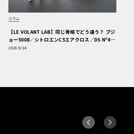
コラム
【LE VOLANT LAB】同じ骨格でどう違う？ プジ
ョー5008／シトロエンC5エアクロス／DS Nº4
読者一気乗りレポート
2026 6/24