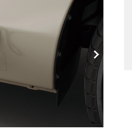
他
ス
トヨタ
日産
スバル
マツダ
ダイハツ
スズキ
他