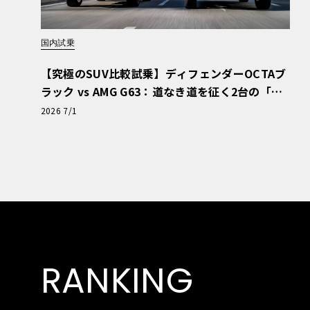
国内試乗
【究極のSUV比較試乗】ディフェンダーOCTAブ
ラック vs AMG G63：道なき道を征く2台の「対
極的アプローチ」
2026 7/1
RANKING