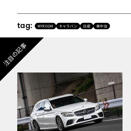
tag:
MYROOM
キャラバン
日産
車中泊
注目の記事