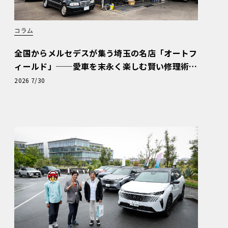
コラム
全国からメルセデスが集う埼玉の名店「オートフ
ィールド」──愛車を末永く楽しむ賢い修理術
と、プロがフックス製オイルを選ぶ理由〈PR〉
2026 7/30