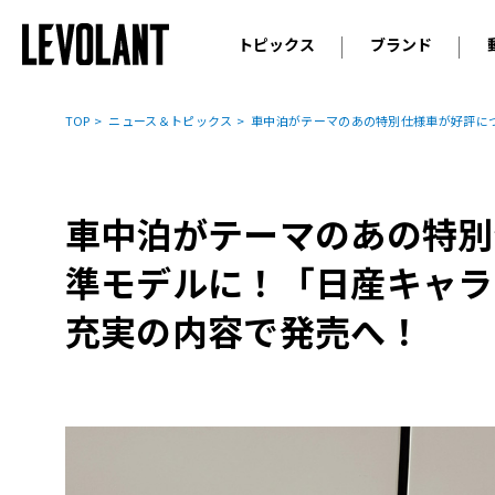
トピックス
ブランド
輸入車
アウデ
ニュース
TOP
ニュース＆トピックス
車中泊がテーマのあの特別仕様車が好評につ
スクープ
メルセ
試乗
アルピ
コラム
車中泊がテーマのあの特別
プジョ
アルフ
準モデルに！「日産キャラ
ランボ
充実の内容で発売へ！
ベント
ランド
MINI
ボルボ
ジープ