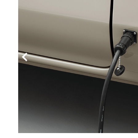
BYD
その
国産車
レクサ
ホンダ
三菱
光岡
その