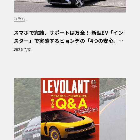
コラム
スマホで完結、サポートは万全！ 新型EV「イン
スター」で実感するヒョンデの「4つの安心」
【第1回・ヒョンデ6つの疑問：Why? Hyunda
2026 7/31
i?】〈PR〉