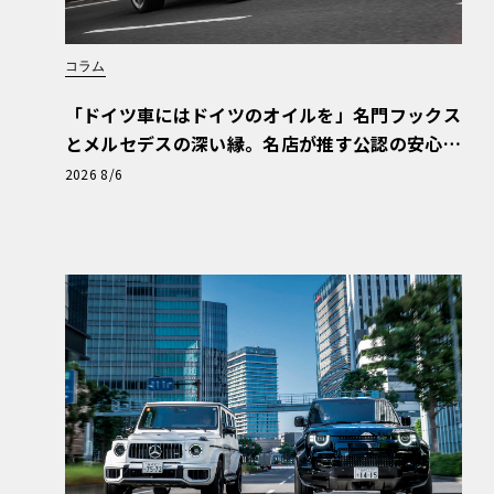
コラム
「ドイツ車にはドイツのオイルを」名門フックス
とメルセデスの深い縁。名店が推す公認の安心
と、Cクラスで味わうシルキーな走り〈PR〉
2026 8/6