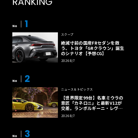
RANKING
1
No
スクープ
絶滅寸前の国産FRセダンを救
う、トヨタ「GRクラウン」誕生
のシナリオ【予想CG】
2026 8/7
2
No
ニュース＆トピックス
【世界限定99台】名車ミウラの
意匠「カネロニ」と最新V12が
交差。ランボルギーニ・レヴエ
ルトに60周年記念車が登場
2026 8/7
3
No