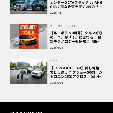
ェンダーOCTAブラック vs AMG
G63：道なき道を征く2台の「対
極的アプローチ」
2026 7/1
ニュース＆トピックス
【ル・ボラン8月号】クルマ好き
の「？」が「！」に変わる！ 最
新テクノロジーも紐解く「輸入
車Q&A」
2026 6/25
コラム
【LE VOLANT LAB】同じ骨格
でどう違う？ プジョー5008／シ
トロエンC5エアクロス／DS Nº4
読者一気乗りレポート
2026 6/24