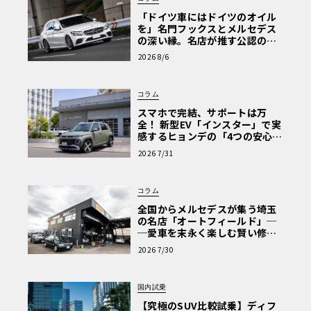
「ドイツ車にはドイツのオイル
を」名門フックスとメルセデス
の深い縁。名店が推す公認の安
心と、Cクラスで味わうシルキー
2026 8/6
な走り〈PR〉
コラム
スマホで完結、サポートは万
全！ 新型EV「インスター」で実
感するヒョンデの「4つの安心」
【第1回・ヒョンデ6つの疑問：
2026 7/31
Why? Hyundai?】〈PR〉
コラム
全国からメルセデスが集う埼玉
の名店「オートフィールド」─
─愛車を末永く楽しむ賢い修理
術と、プロがフックス製オイル
2026 7/30
を選ぶ理由〈PR〉
国内試乗
【究極のSUV比較試乗】ディフ