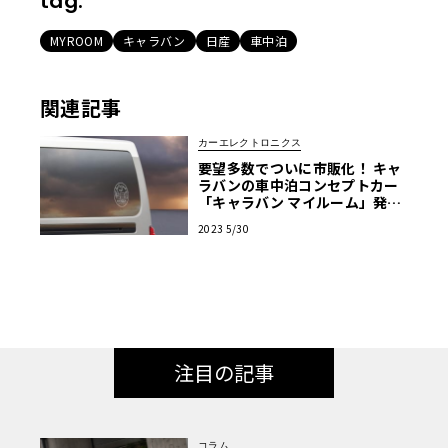
tag:
MYROOM
キャラバン
日産
車中泊
関連記事
カーエレクトロニクス
要望多数でついに市販化！ キャ
ラバンの車中泊コンセプトカー
「キャラバン マイルーム」発売
決定
2023 5/30
注目の記事
コラム