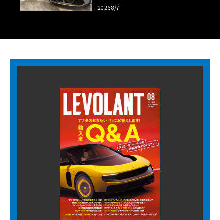
【木下隆之コラム】
2026 8/7