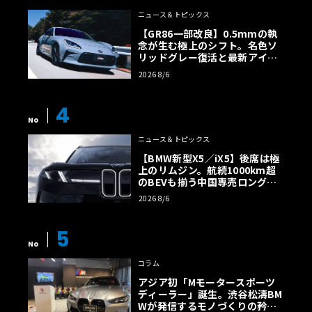
ニュース＆トピックス
【GR86一部改良】0.5mmの執
念が生む極上のシフト。名色ソ
リッドグレー復活と最新アイサ
イトでFRの極みへ
2026 8/6
4
No
ニュース＆トピックス
【BMW新型X5／iX5】後席は極
上のリムジン。航続1000km超
のBEVも揃う中国専売ロング仕
様の全貌
2026 8/6
5
No
コラム
アジア初「Mモータースポーツ
ディーラー」誕生。渋谷松濤BM
Wが発信するモノづくりの矜持