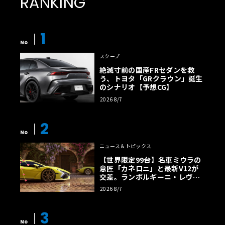
RANKING
1
No
スクープ
絶滅寸前の国産FRセダンを救
う、トヨタ「GRクラウン」誕生
のシナリオ【予想CG】
2026 8/7
2
No
ニュース＆トピックス
【世界限定99台】名車ミウラの
意匠「カネロニ」と最新V12が
交差。ランボルギーニ・レヴエ
ルトに60周年記念車が登場
2026 8/7
3
No