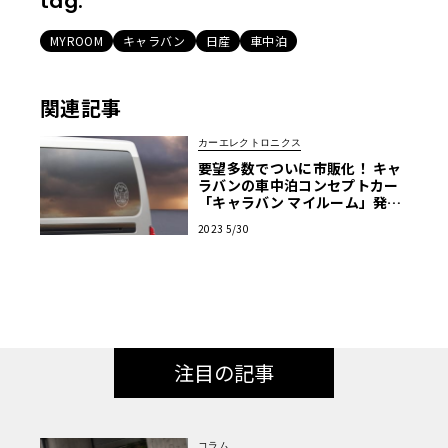
tag:
MYROOM
キャラバン
日産
車中泊
関連記事
カーエレクトロニクス
要望多数でついに市販化！ キャ
ラバンの車中泊コンセプトカー
「キャラバン マイルーム」発売
決定
2023 5/30
注目の記事
コラム