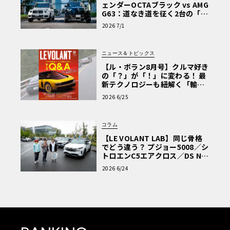
ェンダーOCTAブラック vs AMG
G63：道なき道を征く2台の「対
極的アプローチ」
2026 7/1
ニュース＆トピックス
【ル・ボラン8月号】クルマ好き
の「？」が「！」に変わる！ 最
新テクノロジーも紐解く「輸入
車Q&A」
2026 6/25
コラム
【LE VOLANT LAB】同じ骨格
でどう違う？ プジョー5008／シ
トロエンC5エアクロス／DS Nº4
読者一気乗りレポート
2026 6/24