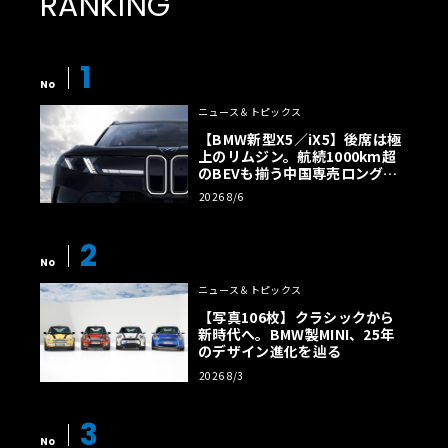
RANKING
1
No
ニュース＆トピックス
【BMW新型X5／iX5】後席は極
上のリムジン。航続1000km超
のBEVも揃う中国専売ロング仕
様の全貌
2026 8/6
2
No
ニュース＆トピックス
【写真106枚】クラシックから
新時代へ。BMW製MINI、25年
のデザイン進化を辿る
2026 8/3
3
No