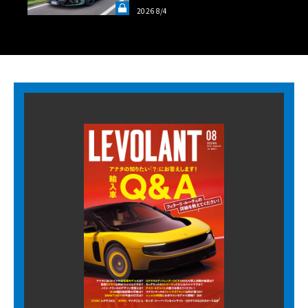
ロフェオ3台の官能評価《LE VO
2026 8/4
LANT LAB》