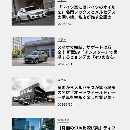
「ドイツ車にはドイツのオイル
を」名門フックスとメルセデス
の深い縁。名店が推す公認の安
心と、Cクラスで味わうシルキー
2026 8/6
な走り〈PR〉
コラム
スマホで完結、サポートは万
全！ 新型EV「インスター」で実
感するヒョンデの「4つの安心」
【第1回・ヒョンデ6つの疑問：
2026 7/31
Why? Hyundai?】〈PR〉
コラム
全国からメルセデスが集う埼玉
の名店「オートフィールド」─
─愛車を末永く楽しむ賢い修理
術と、プロがフックス製オイル
2026 7/30
を選ぶ理由〈PR〉
国内試乗
【究極のSUV比較試乗】ディフ