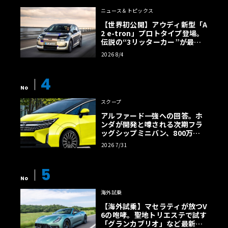
ニュース＆トピックス
【世界初公開】アウディ新型「A
2 e-tron」プロトタイプ登場。
伝説の“3リッターカー”が最高
効率エントリーBEVとして復活
2026 8/4
【画像38枚】
4
No
スクープ
アルファード一強への回答。ホ
ンダが開発と噂される次期フラ
ッグシップミニバン、800万円
超の勝算【予想CG】
2026 7/31
5
No
海外試乗
【海外試乗】マセラティが放つV
6の咆哮。聖地トリエステで試す
「グランカブリオ」など最新ト