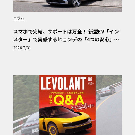
コラム
スマホで完結、サポートは万全！ 新型EV「イン
スター」で実感するヒョンデの「4つの安心」
【第1回・ヒョンデ6つの疑問：Why? Hyunda
2026 7/31
i?】〈PR〉