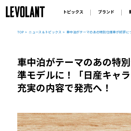
トピックス
ブランド
輸入車
アウデ
ニュース
TOP
ニュース＆トピックス
車中泊がテーマのあの特別仕様車が好評につ
スクープ
メルセ
試乗
アルピ
コラム
車中泊がテーマのあの特別
プジョ
アルフ
準モデルに！「日産キャラ
ランボ
充実の内容で発売へ！
ベント
ランド
MINI
ボルボ
ジープ