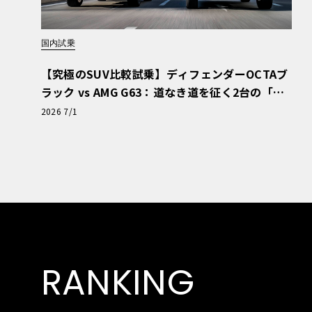
国内試乗
【究極のSUV比較試乗】ディフェンダーOCTAブ
ラック vs AMG G63：道なき道を征く2台の「対
極的アプローチ」
2026 7/1
RANKING