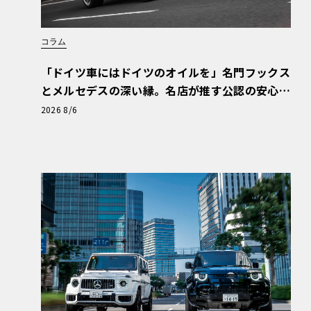
コラム
「ドイツ車にはドイツのオイルを」名門フックス
とメルセデスの深い縁。名店が推す公認の安心
と、Cクラスで味わうシルキーな走り〈PR〉
2026 8/6