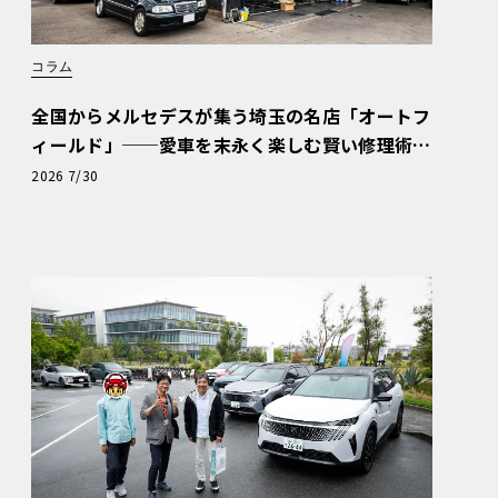
コラム
全国からメルセデスが集う埼玉の名店「オートフ
ィールド」──愛車を末永く楽しむ賢い修理術
と、プロがフックス製オイルを選ぶ理由〈PR〉
2026 7/30