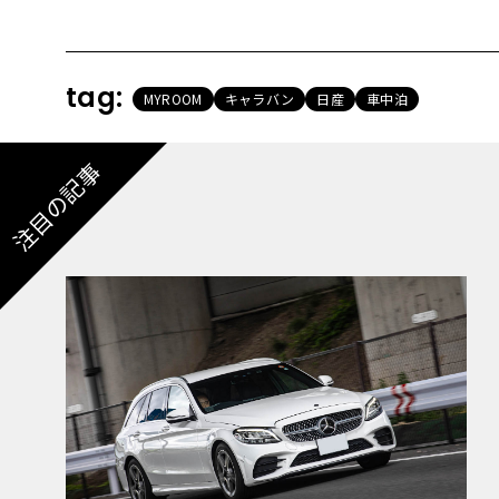
tag:
MYROOM
キャラバン
日産
車中泊
注目の記事