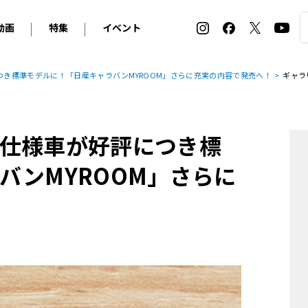
動画
特集
イベント
ィ
BMW
アルピナ
オリジナル動画
2026 サマータイヤ＆ホイール バイヤーズガイド
ル・ボラン カーズ・ミート2026横浜
き標準モデルに！「日産キャラバンMYROOM」さらに充実の内容で発売へ！
ギャラ
2025-2026 冬 スタッドレス＆ウインタータイヤ バイヤ
SNOW EXPERIENCE in TOGAKUSHI SKI FIE
デス・ベンツ
ポルシェ
フォルクスワーゲン
ホイールカタログ2025-2026冬
EV:LIFE FUTAKO TAMAGAWA 2026
ーヌ
シトロエン
DSオートモビル
ホイールカタログ
EV:LIFE KOBE 2025
仕様車が好評につき標
ー
ルノー
アバルト
タイヤ特集
ル・ボラン カーズ・ミート2025横浜
ァ・ロメオ
フェラーリ
フィアット
バンMYROOM」さらに
ルギーニ
マセラティ
アストン・マーティン
レー
ケータハム
ジャガー
ローバー
ロータス
マクラーレン
モーガン
ロールス・ロイス
キャデラック
シボレー
テスラ
ヒョンデ