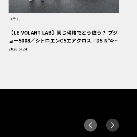
コラム
【LE VOLANT LAB】同じ骨格でどう違う？ プジ
ョー5008／シトロエンC5エアクロス／DS Nº4
読者一気乗りレポート
2026 6/24