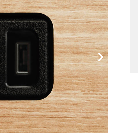
他
ス
トヨタ
日産
スバル
マツダ
ダイハツ
スズキ
他