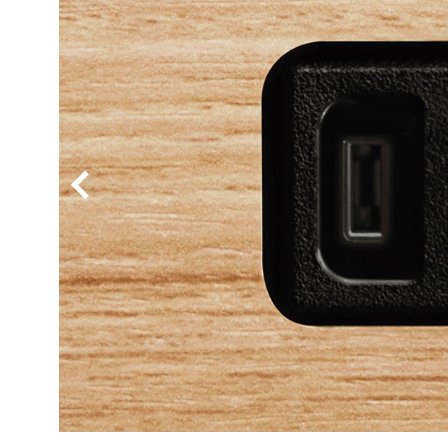
BYD
その
国産車
レクサ
ホンダ
三菱
光岡
その