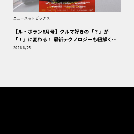
ニュース＆トピックス
【ル・ボラン8月号】クルマ好きの「？」が
「！」に変わる！ 最新テクノロジーも紐解く
「輸入車Q&A」
2026 6/25