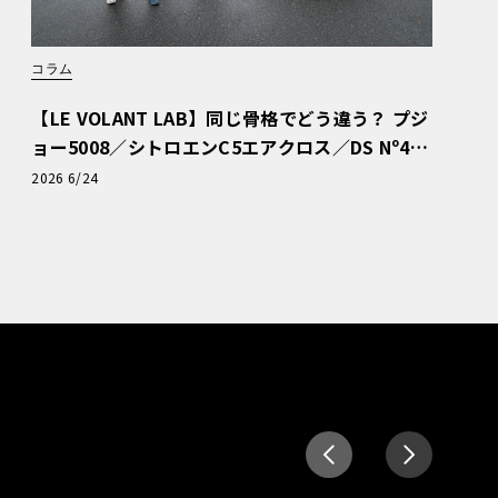
コラム
【LE VOLANT LAB】同じ骨格でどう違う？ プジ
ョー5008／シトロエンC5エアクロス／DS Nº4
読者一気乗りレポート
2026 6/24