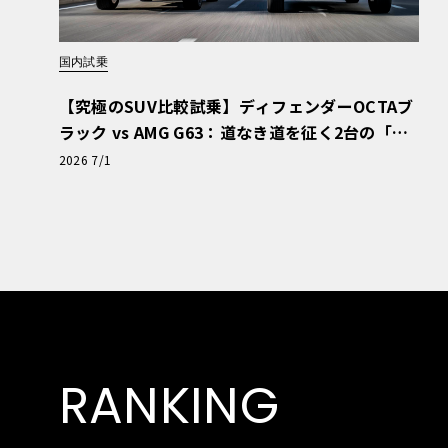
国内試乗
【究極のSUV比較試乗】ディフェンダーOCTAブ
ラック vs AMG G63：道なき道を征く2台の「対
極的アプローチ」
2026 7/1
RANKING