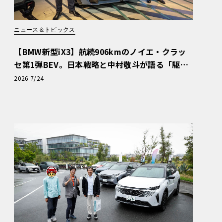
ニュース＆トピックス
【BMW新型iX3】航続906kmのノイエ・クラッ
セ第1弾BEV。日本戦略と中村敬斗が語る「駆け
ぬける歓び」
2026 7/24