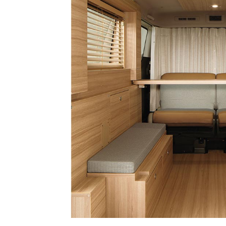
BYD
その
国産車
レクサ
ホンダ
三菱
光岡
その