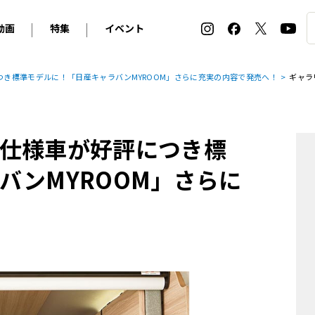
動画
特集
イベント
ィ
BMW
アルピナ
オリジナル動画
2026 サマータイヤ＆ホイール バイヤーズガイド
ル・ボラン カーズ・ミート2026横浜
き標準モデルに！「日産キャラバンMYROOM」さらに充実の内容で発売へ！
ギャラ
2025-2026 冬 スタッドレス＆ウインタータイヤ バイヤ
SNOW EXPERIENCE in TOGAKUSHI SKI FIE
デス・ベンツ
ポルシェ
フォルクスワーゲン
ホイールカタログ2025-2026冬
EV:LIFE FUTAKO TAMAGAWA 2026
ーヌ
シトロエン
DSオートモビル
ホイールカタログ
EV:LIFE KOBE 2025
仕様車が好評につき標
ー
ルノー
アバルト
タイヤ特集
ル・ボラン カーズ・ミート2025横浜
ァ・ロメオ
フェラーリ
フィアット
バンMYROOM」さらに
ルギーニ
マセラティ
アストン・マーティン
レー
ケータハム
ジャガー
ローバー
ロータス
マクラーレン
モーガン
ロールス・ロイス
キャデラック
シボレー
テスラ
ヒョンデ