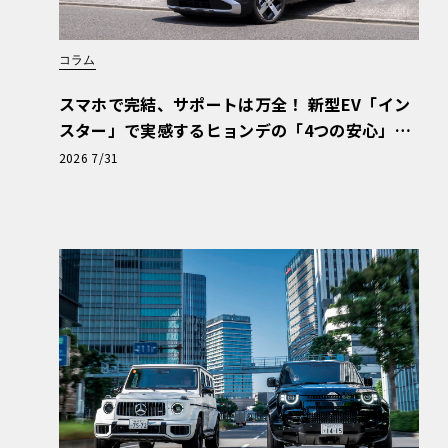
コラム
スマホで完結、サポートは万全！ 新型EV「イン
スター」で実感するヒョンデの「4つの安心」
【第1回・ヒョンデ6つの疑問：Why? Hyunda
2026 7/31
i?】〈PR〉