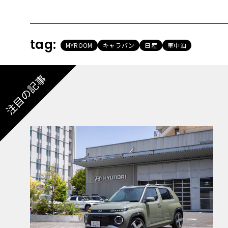
tag:
MYROOM
キャラバン
日産
車中泊
注目の記事