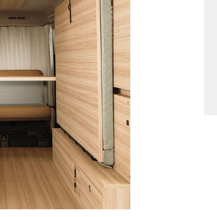
他
ス
トヨタ
日産
スバル
マツダ
ダイハツ
スズキ
他