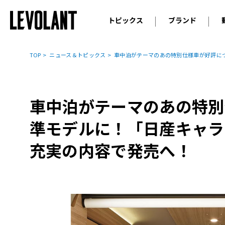
トピックス
ブランド
輸入車
アウデ
ニュース
TOP
ニュース＆トピックス
車中泊がテーマのあの特別仕様車が好評につ
スクープ
メルセ
試乗
アルピ
コラム
車中泊がテーマのあの特別
プジョ
アルフ
準モデルに！「日産キャラ
ランボ
充実の内容で発売へ！
ベント
ランド
MINI
ボルボ
ジープ