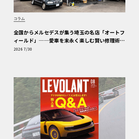
コラム
全国からメルセデスが集う埼玉の名店「オートフ
ィールド」──愛車を末永く楽しむ賢い修理術
と、プロがフックス製オイルを選ぶ理由〈PR〉
2026 7/30