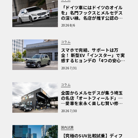
「ドイツ車にはドイツのオイル
を」名門フックスとメルセデス
の深い縁。名店が推す公認の安
心と、Cクラスで味わうシルキー
2026 8/6
な走り〈PR〉
コラム
スマホで完結、サポートは万
全！ 新型EV「インスター」で実
感するヒョンデの「4つの安心」
【第1回・ヒョンデ6つの疑問：
2026 7/31
Why? Hyundai?】〈PR〉
コラム
全国からメルセデスが集う埼玉
の名店「オートフィールド」─
─愛車を末永く楽しむ賢い修理
術と、プロがフックス製オイル
2026 7/30
を選ぶ理由〈PR〉
国内試乗
【究極のSUV比較試乗】ディフ