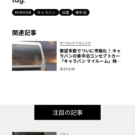
tag:
MYROOM
キャラバン
日産
車中泊
関連記事
カーエレクトロニクス
要望多数でついに市販化！ キャ
ラバンの車中泊コンセプトカー
「キャラバン マイルーム」発売
決定
2023 5/30
注目の記事
コラム