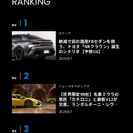
RANKING
1
No
スクープ
絶滅寸前の国産FRセダンを救
う、トヨタ「GRクラウン」誕生
のシナリオ【予想CG】
2026 8/7
2
No
ニュース＆トピックス
【世界限定99台】名車ミウラの
意匠「カネロニ」と最新V12が
交差。ランボルギーニ・レヴエ
ルトに60周年記念車が登場
2026 8/7
3
No