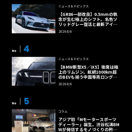
ニュース＆トピックス
【GR86一部改良】0.5mmの執
念が生む極上のシフト。名色ソ
リッドグレー復活と最新アイサ
イトでFRの極みへ
2026 8/6
4
No
ニュース＆トピックス
【BMW新型X5／iX5】後席は極
上のリムジン。航続1000km超
のBEVも揃う中国専売ロング仕
様の全貌
2026 8/6
5
No
コラム
アジア初「Mモータースポーツ
ディーラー」誕生。渋谷松濤BM
Wが発信するモノづくりの矜持