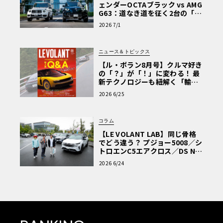
ェンダーOCTAブラック vs AMG
G63：道なき道を征く2台の「対
極的アプローチ」
2026 7/1
ニュース＆トピックス
【ル・ボラン8月号】クルマ好き
の「？」が「！」に変わる！ 最
新テクノロジーも紐解く「輸入
車Q&A」
2026 6/25
コラム
【LE VOLANT LAB】同じ骨格
でどう違う？ プジョー5008／シ
トロエンC5エアクロス／DS Nº4
読者一気乗りレポート
2026 6/24