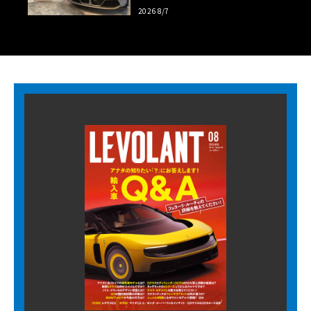
【木下隆之コラム】
2026 8/7