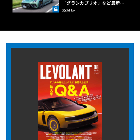
「グランカブリオ」など最新ト
ロフェオ3台の官能評価《LE VO
2026 8/4
LANT LAB》