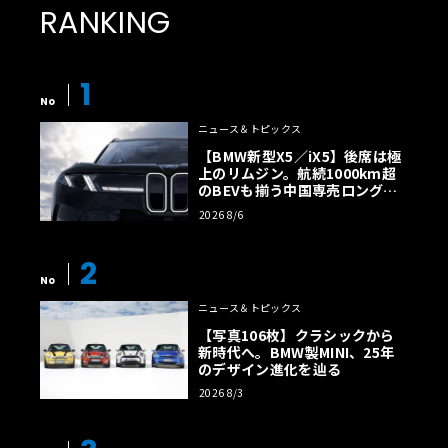
RANKING
1
No
ニュース＆トピックス
【BMW新型X5／iX5】後席は極
上のリムジン。航続1000km超
のBEVも揃う中国専売ロング仕
様の全貌
2026 8/6
2
No
ニュース＆トピックス
【写真106枚】クラシックから
新時代へ。BMW製MINI、25年
のデザイン進化を辿る
2026 8/3