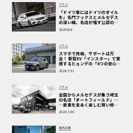
コラム
「ドイツ車にはドイツのオイル
を」名門フックスとメルセデス
の深い縁。名店が推す公認の安
心と、Cクラスで味わうシルキー
2026 8/6
な走り〈PR〉
コラム
スマホで完結、サポートは万
全！ 新型EV「インスター」で実
感するヒョンデの「4つの安心」
【第1回・ヒョンデ6つの疑問：
2026 7/31
Why? Hyundai?】〈PR〉
コラム
全国からメルセデスが集う埼玉
の名店「オートフィールド」─
─愛車を末永く楽しむ賢い修理
術と、プロがフックス製オイル
2026 7/30
を選ぶ理由〈PR〉
国内試乗