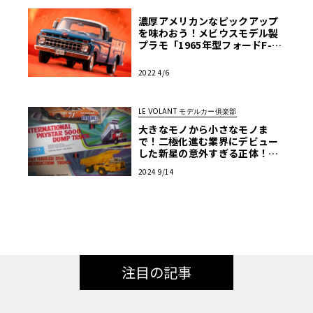
濃厚アメリカンなピックアップ
を味わおう！メビウスモデル製
プラモ「1965年型フォードF-10
0」【モデルカーズ】
2022 4/6
LE VOLANT モデルカー俱楽部
大きなモノから小さなモノま
で！二極化進む業界にデビュー
した新星の意外すぎる正体！
【アメリカンカープラモ・クロ
2024 9/14
ニクル】第34回
注目の記事