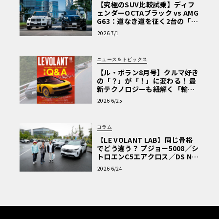
【究極のSUV比較試乗】ディフ
ェンダーOCTAブラック vs AMG
G63：道なき道を征く2台の「対
極的アプローチ」
2026 7/1
ニュース＆トピックス
【ル・ボラン8月号】クルマ好き
の「？」が「！」に変わる！ 最
新テクノロジーも紐解く「輸入
車Q&A」
2026 6/25
コラム
【LE VOLANT LAB】同じ骨格
でどう違う？ プジョー5008／シ
トロエンC5エアクロス／DS Nº4
読者一気乗りレポート
2026 6/24