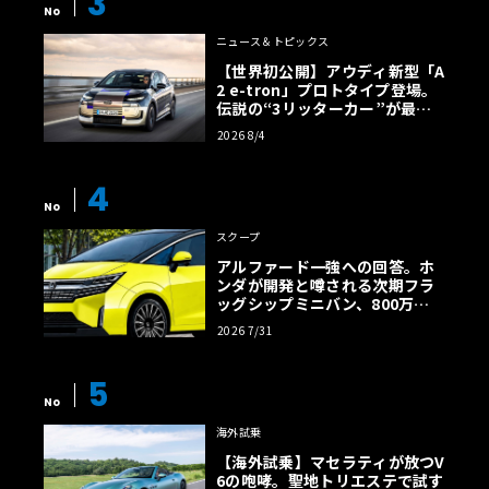
3
No
ニュース＆トピックス
【世界初公開】アウディ新型「A
2 e-tron」プロトタイプ登場。
伝説の“3リッターカー”が最高
効率エントリーBEVとして復活
2026 8/4
【画像38枚】
4
No
スクープ
アルファード一強への回答。ホ
ンダが開発と噂される次期フラ
ッグシップミニバン、800万円
超の勝算【予想CG】
2026 7/31
5
No
海外試乗
【海外試乗】マセラティが放つV
6の咆哮。聖地トリエステで試す