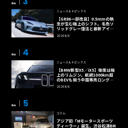
3
No
ニュース＆トピックス
【GR86一部改良】0.5mmの執
念が生む極上のシフト。名色ソ
リッドグレー復活と最新アイサ
イトでFRの極みへ
2026 8/6
4
No
ニュース＆トピックス
【BMW新型X5／iX5】後席は極
上のリムジン。航続1000km超
のBEVも揃う中国専売ロング仕
様の全貌
2026 8/6
5
No
コラム
アジア初「Mモータースポーツ
ディーラー」誕生。渋谷松濤BM