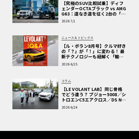
【究極のSUV比較試乗】ディフ
ェンダーOCTAブラック vs AMG
G63：道なき道を征く2台の「対
極的アプローチ」
2026 7/1
ニュース＆トピックス
【ル・ボラン8月号】クルマ好き
の「？」が「！」に変わる！ 最
新テクノロジーも紐解く「輸入
車Q&A」
2026 6/25
コラム
【LE VOLANT LAB】同じ骨格
でどう違う？ プジョー5008／シ
トロエンC5エアクロス／DS Nº4
読者一気乗りレポート
2026 6/24