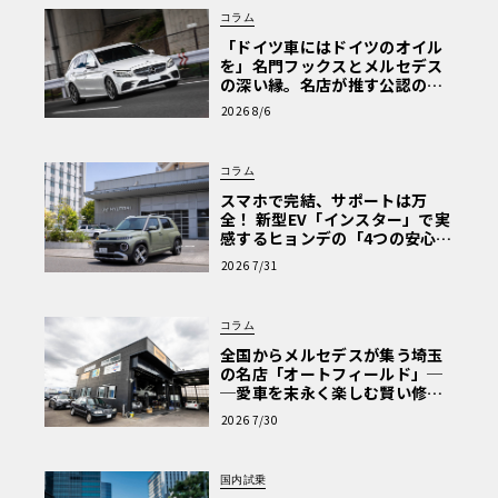
コラム
「ドイツ車にはドイツのオイル
を」名門フックスとメルセデス
の深い縁。名店が推す公認の安
心と、Cクラスで味わうシルキー
2026 8/6
な走り〈PR〉
コラム
スマホで完結、サポートは万
全！ 新型EV「インスター」で実
感するヒョンデの「4つの安心」
【第1回・ヒョンデ6つの疑問：
2026 7/31
Why? Hyundai?】〈PR〉
コラム
全国からメルセデスが集う埼玉
の名店「オートフィールド」─
─愛車を末永く楽しむ賢い修理
術と、プロがフックス製オイル
2026 7/30
を選ぶ理由〈PR〉
国内試乗