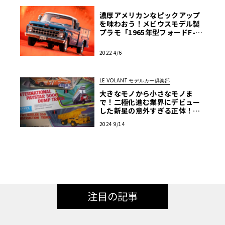
濃厚アメリカンなピックアップ
を味わおう！メビウスモデル製
プラモ「1965年型フォードF-10
0」【モデルカーズ】
2022 4/6
LE VOLANT モデルカー俱楽部
大きなモノから小さなモノま
で！二極化進む業界にデビュー
した新星の意外すぎる正体！
【アメリカンカープラモ・クロ
2024 9/14
ニクル】第34回
注目の記事