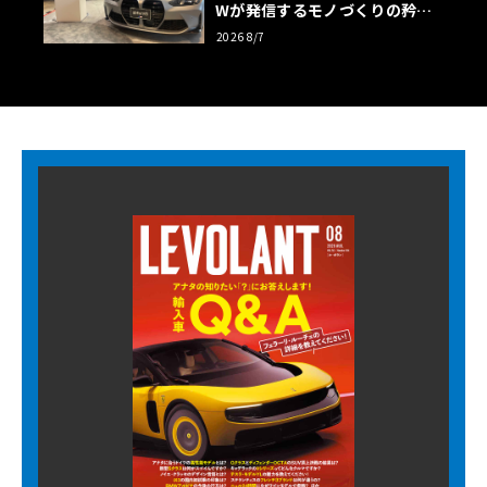
Wが発信するモノづくりの矜持
【木下隆之コラム】
2026 8/7