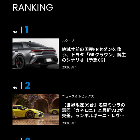
RANKING
1
No
スクープ
絶滅寸前の国産FRセダンを救
う、トヨタ「GRクラウン」誕生
のシナリオ【予想CG】
2026 8/7
2
No
ニュース＆トピックス
【世界限定99台】名車ミウラの
意匠「カネロニ」と最新V12が
交差。ランボルギーニ・レヴエ
ルトに60周年記念車が登場
2026 8/7