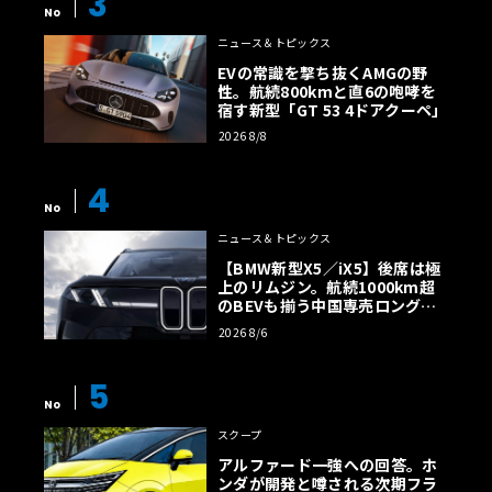
3
No
ニュース＆トピックス
EVの常識を撃ち抜くAMGの野
性。航続800kmと直6の咆哮を
宿す新型「GT 53 4ドアクーペ」
2026 8/8
4
No
ニュース＆トピックス
【BMW新型X5／iX5】後席は極
上のリムジン。航続1000km超
のBEVも揃う中国専売ロング仕
様の全貌
2026 8/6
5
No
スクープ
アルファード一強への回答。ホ
ンダが開発と噂される次期フラ