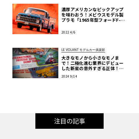
濃厚アメリカンなピックアップ
を味わおう！メビウスモデル製
プラモ「1965年型フォードF-10
0」【モデルカーズ】
2022 4/6
LE VOLANT モデルカー俱楽部
大きなモノから小さなモノま
で！二極化進む業界にデビュー
した新星の意外すぎる正体！
【アメリカンカープラモ・クロ
2024 9/14
ニクル】第34回
注目の記事