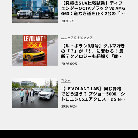
【究極のSUV比較試乗】ディフ
ェンダーOCTAブラック vs AMG
G63：道なき道を征く2台の「対
極的アプローチ」
2026 7/1
ニュース＆トピックス
【ル・ボラン8月号】クルマ好き
の「？」が「！」に変わる！ 最
新テクノロジーも紐解く「輸入
車Q&A」
2026 6/25
コラム
【LE VOLANT LAB】同じ骨格
でどう違う？ プジョー5008／シ
トロエンC5エアクロス／DS Nº4
読者一気乗りレポート
2026 6/24