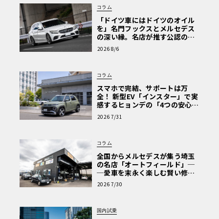
コラム
「ドイツ車にはドイツのオイル
を」名門フックスとメルセデス
の深い縁。名店が推す公認の安
心と、Cクラスで味わうシルキー
2026 8/6
な走り〈PR〉
コラム
スマホで完結、サポートは万
全！ 新型EV「インスター」で実
感するヒョンデの「4つの安心」
【第1回・ヒョンデ6つの疑問：
2026 7/31
Why? Hyundai?】〈PR〉
コラム
全国からメルセデスが集う埼玉
の名店「オートフィールド」─
─愛車を末永く楽しむ賢い修理
術と、プロがフックス製オイル
2026 7/30
を選ぶ理由〈PR〉
国内試乗