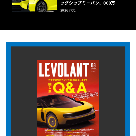
ッグシップミニバン、800万円
超の勝算【予想CG】
2026 7/31