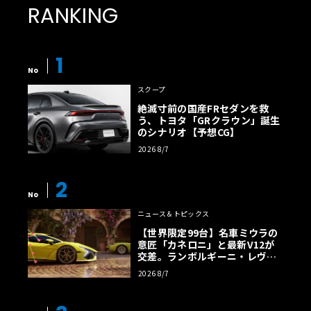
RANKING
1
No
スクープ
絶滅寸前の国産FRセダンを救
う、トヨタ「GRクラウン」誕生
のシナリオ【予想CG】
2026 8/7
2
No
ニュース＆トピックス
【世界限定99台】名車ミウラの
意匠「カネロニ」と最新V12が
交差。ランボルギーニ・レヴエ
ルトに60周年記念車が登場
2026 8/7