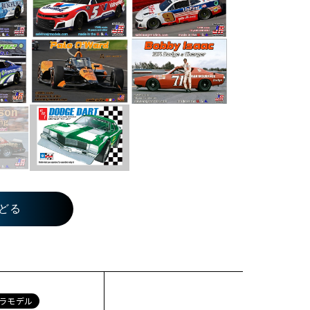
どる
ラモデル