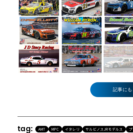
記事にも
tag:
AMT
MPC
イタレリ
サルビノスJRモデルス
プ