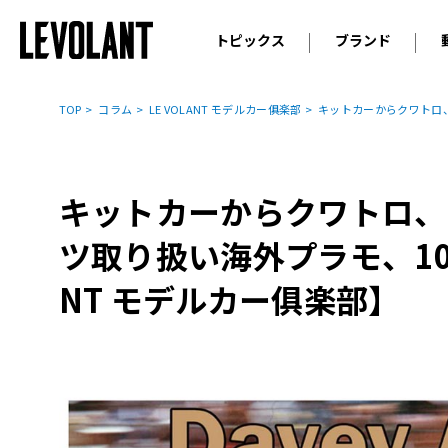
トピックス
ブランド
輸入車
アウデ
ニュース
TOP
コラム
LE VOLANT モデルカー俱楽部
キットカーからクワトロ、N
スクープ
メルセ
試乗
アルピ
コラム
キットカーからクワトロ、N
プジョ
アルフ
ツ取り扱い海外プラモ、10月
ランボ
NT モデルカー俱楽部】
ベント
ランド
MINI
ボルボ
ジープ