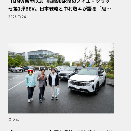
【BMW新型iX3】航続906kmのノイエ・クラッ
セ第1弾BEV。日本戦略と中村敬斗が語る「駆け
ぬける歓び」
2026 7/24
コラム