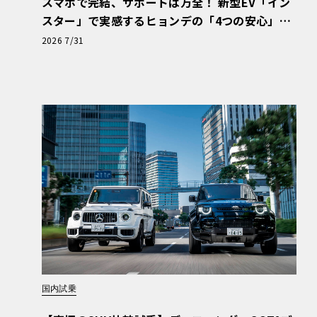
スマホで完結、サポートは万全！ 新型EV「イン
スター」で実感するヒョンデの「4つの安心」
【第1回・ヒョンデ6つの疑問：Why? Hyunda
2026 7/31
i?】〈PR〉
国内試乗