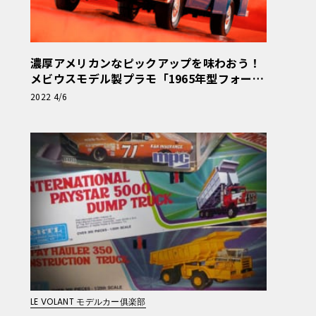
濃厚アメリカンなピックアップを味わおう！
メビウスモデル製プラモ「1965年型フォード
F-100」【モデルカーズ】
2022 4/6
LE VOLANT モデルカー俱楽部