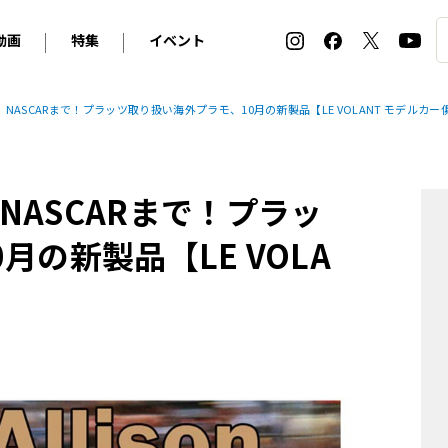
動画
特集
イベント
ィ
BMW
アルピナ
オリジナル動画
2026 サマータイヤ＆ホイール バイヤーズガイド
ル・ボラン カーズ・ミート2026横浜
ASCARまで！プラッツ取り扱い海外プラモ、10月の新製品【LE VOLANT モデルカー
2025-2026 冬 スタッドレス＆ウインタータイヤ バイヤ
SNOW EXPERIENCE in TOGAKUSHI SKI FIE
デス・ベンツ
ポルシェ
フォルクスワーゲン
ホイールカタログ2025-2026冬
EV:LIFE FUTAKO TAMAGAWA 2026
ーヌ
シトロエン
DSオートモビル
ホイールカタログ
EV:LIFE KOBE 2025
ASCARまで！プラッ
ー
ルノー
アバルト
タイヤ特集
ル・ボラン カーズ・ミート2025横浜
ァ・ロメオ
フェラーリ
フィアット
の新製品【LE VOLA
ルギーニ
マセラティ
アストン・マーティン
レー
ケータハム
ジャガー
ローバー
ロータス
マクラーレン
モーガン
ロールス・ロイス
キャデラック
シボレー
テスラ
ヒョンデ