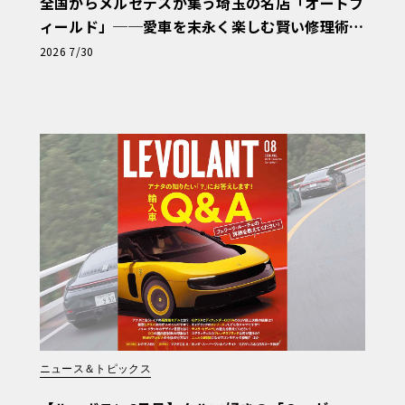
全国からメルセデスが集う埼玉の名店「オートフ
ィールド」──愛車を末永く楽しむ賢い修理術
と、プロがフックス製オイルを選ぶ理由〈PR〉
2026 7/30
ニュース＆トピックス