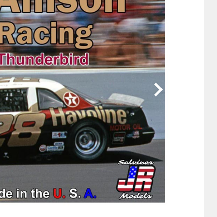
他
ス
トヨタ
日産
スバル
マツダ
ダイハツ
スズキ
他