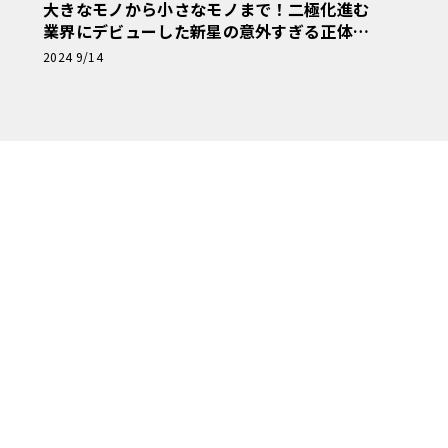
大きなモノから小さなモノまで！二極化進む
業界にデビューした新星の意外すぎる正体！
【アメリカンカープラモ・クロニクル】第34
2024 9/14
回