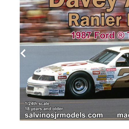
BYD
その
国産車
レクサ
ホンダ
三菱
光岡
その