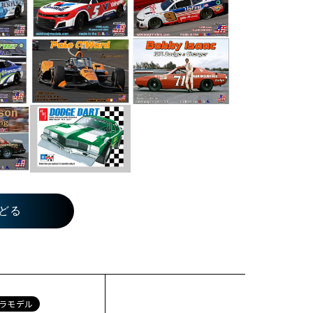
どる
ラモデル