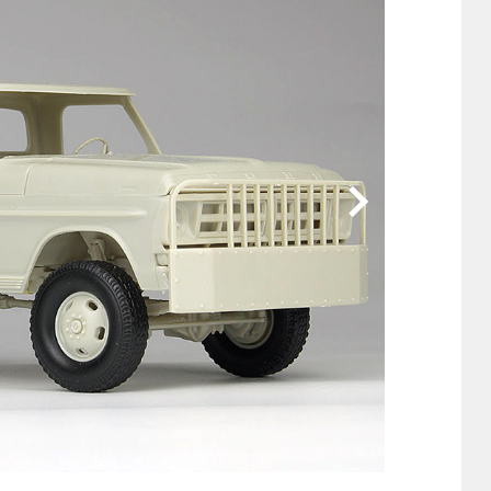
他
ス
トヨタ
日産
スバル
マツダ
ダイハツ
スズキ
他