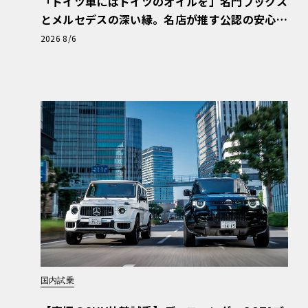
「ドイツ車にはドイツのオイルを」名門フックス
とメルセデスの深い縁。名店が推す公認の安心
と、Cクラスで味わうシルキーな走り〈PR〉
2026 8/6
国内試乗