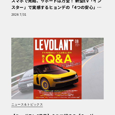
スマホで完結、サポートは万全！ 新型EV「イン
スター」で実感するヒョンデの「4つの安心」
【第1回・ヒョンデ6つの疑問：Why? Hyunda
2026 7/31
i?】〈PR〉
ニュース＆トピックス