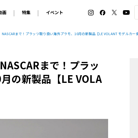
動画
特集
イベント
ィ
BMW
アルピナ
オリジナル動画
2026 サマータイヤ＆ホイール バイヤーズガイド
ル・ボラン カーズ・ミート2026横浜
ASCARまで！プラッツ取り扱い海外プラモ、10月の新製品【LE VOLANT モデルカー
2025-2026 冬 スタッドレス＆ウインタータイヤ バイヤ
SNOW EXPERIENCE in TOGAKUSHI SKI FIE
デス・ベンツ
ポルシェ
フォルクスワーゲン
ホイールカタログ2025-2026冬
EV:LIFE FUTAKO TAMAGAWA 2026
ーヌ
シトロエン
DSオートモビル
ホイールカタログ
EV:LIFE KOBE 2025
ASCARまで！プラッ
ー
ルノー
アバルト
タイヤ特集
ル・ボラン カーズ・ミート2025横浜
ァ・ロメオ
フェラーリ
フィアット
の新製品【LE VOLA
ルギーニ
マセラティ
アストン・マーティン
レー
ケータハム
ジャガー
ローバー
ロータス
マクラーレン
モーガン
ロールス・ロイス
キャデラック
シボレー
テスラ
ヒョンデ