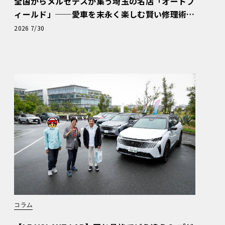
全国からメルセデスが集う埼玉の名店「オートフ
ィールド」──愛車を末永く楽しむ賢い修理術
と、プロがフックス製オイルを選ぶ理由〈PR〉
2026 7/30
コラム