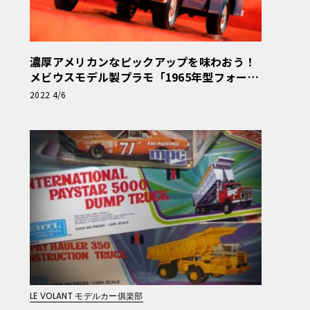
濃厚アメリカンなピックアップを味わおう！
メビウスモデル製プラモ「1965年型フォード
F-100」【モデルカーズ】
2022 4/6
LE VOLANT モデルカー俱楽部