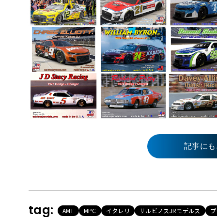
記事にも
tag:
AMT
MPC
イタレリ
サルビノスJRモデルス
プ