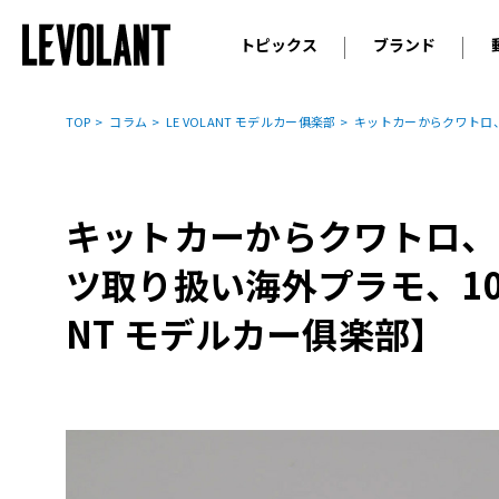
トピックス
ブランド
輸入車
アウデ
ニュース
TOP
コラム
LE VOLANT モデルカー俱楽部
キットカーからクワトロ、N
スクープ
メルセ
試乗
アルピ
コラム
キットカーからクワトロ、N
プジョ
アルフ
ツ取り扱い海外プラモ、10月
ランボ
NT モデルカー俱楽部】
ベント
ランド
MINI
ボルボ
ジープ