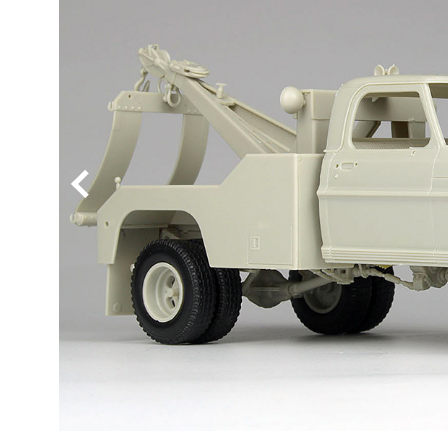
BYD
その
国産車
レクサ
ホンダ
三菱
光岡
その