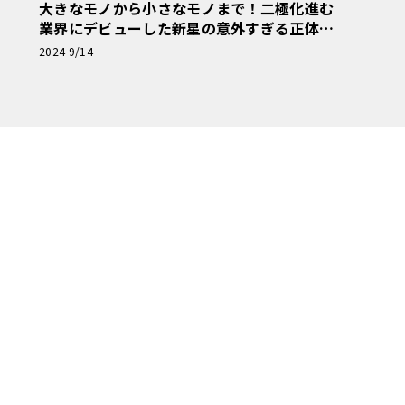
大きなモノから小さなモノまで！二極化進む
業界にデビューした新星の意外すぎる正体！
【アメリカンカープラモ・クロニクル】第34
2024 9/14
回