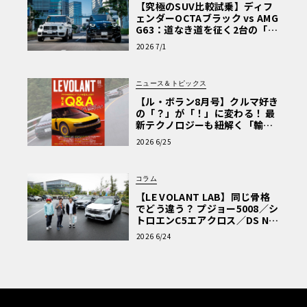
【究極のSUV比較試乗】ディフ
ェンダーOCTAブラック vs AMG
G63：道なき道を征く2台の「対
極的アプローチ」
2026 7/1
ニュース＆トピックス
【ル・ボラン8月号】クルマ好き
の「？」が「！」に変わる！ 最
新テクノロジーも紐解く「輸入
車Q&A」
2026 6/25
コラム
【LE VOLANT LAB】同じ骨格
でどう違う？ プジョー5008／シ
トロエンC5エアクロス／DS Nº4
読者一気乗りレポート
2026 6/24