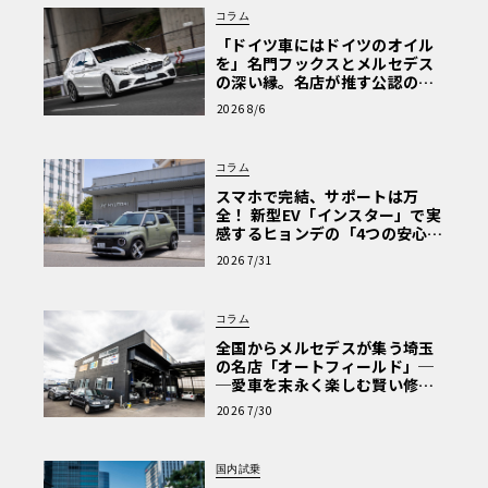
コラム
「ドイツ車にはドイツのオイル
を」名門フックスとメルセデス
の深い縁。名店が推す公認の安
心と、Cクラスで味わうシルキー
2026 8/6
な走り〈PR〉
コラム
スマホで完結、サポートは万
全！ 新型EV「インスター」で実
感するヒョンデの「4つの安心」
【第1回・ヒョンデ6つの疑問：
2026 7/31
Why? Hyundai?】〈PR〉
コラム
全国からメルセデスが集う埼玉
の名店「オートフィールド」─
─愛車を末永く楽しむ賢い修理
術と、プロがフックス製オイル
2026 7/30
を選ぶ理由〈PR〉
国内試乗