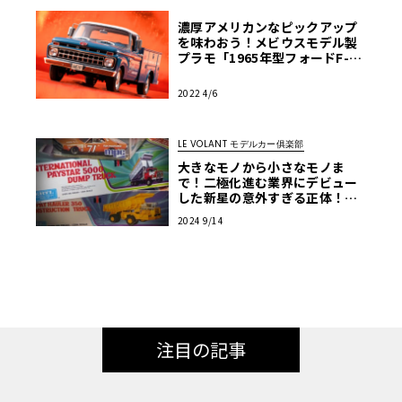
濃厚アメリカンなピックアップ
を味わおう！メビウスモデル製
プラモ「1965年型フォードF-10
0」【モデルカーズ】
2022 4/6
LE VOLANT モデルカー俱楽部
大きなモノから小さなモノま
で！二極化進む業界にデビュー
した新星の意外すぎる正体！
【アメリカンカープラモ・クロ
2024 9/14
ニクル】第34回
注目の記事