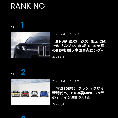
RANKING
1
No
ニュース＆トピックス
【BMW新型X5／iX5】後席は極
上のリムジン。航続1000km超
のBEVも揃う中国専売ロング仕
様の全貌
2026 8/6
2
No
ニュース＆トピックス
【写真106枚】クラシックから
新時代へ。BMW製MINI、25年
のデザイン進化を辿る
2026 8/3