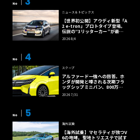
3
No
ニュース＆トピックス
【世界初公開】アウディ新型「A
2 e-tron」プロトタイプ登場。
伝説の“3リッターカー”が最高
効率エントリーBEVとして復活
2026 8/4
【画像38枚】
4
No
スクープ
アルファード一強への回答。ホ
ンダが開発と噂される次期フラ
ッグシップミニバン、800万円
超の勝算【予想CG】
2026 7/31
5
No
海外試乗
【海外試乗】マセラティが放つV
6の咆哮。聖地トリエステで試す