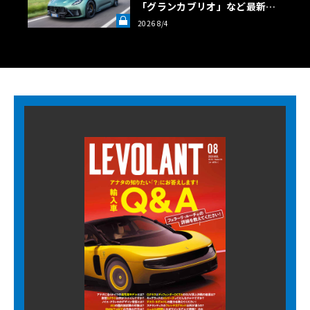
「グランカブリオ」など最新ト
ロフェオ3台の官能評価《LE VO
2026 8/4
LANT LAB》