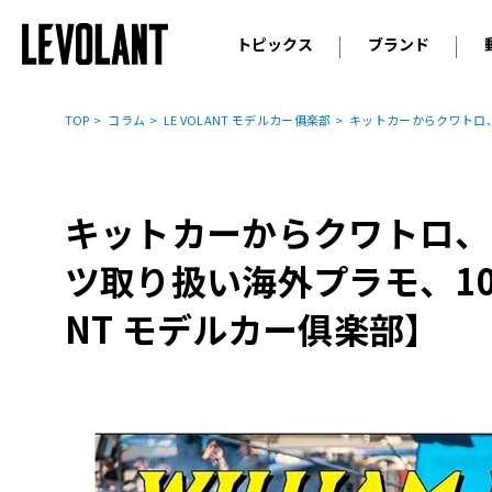
トピックス
ブランド
輸入車
アウデ
ニュース
TOP
コラム
LE VOLANT モデルカー俱楽部
キットカーからクワトロ、N
スクープ
メルセ
試乗
アルピ
コラム
キットカーからクワトロ、N
プジョ
アルフ
ツ取り扱い海外プラモ、10月
ランボ
NT モデルカー俱楽部】
ベント
ランド
MINI
ボルボ
ジープ