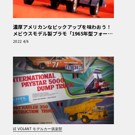
濃厚アメリカンなピックアップを味わおう！
メビウスモデル製プラモ「1965年型フォード
F-100」【モデルカーズ】
2022 4/6
LE VOLANT モデルカー俱楽部