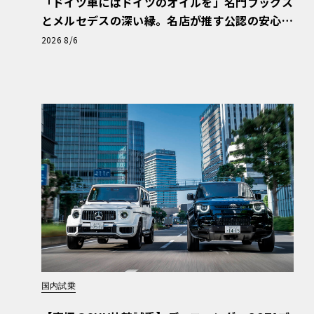
「ドイツ車にはドイツのオイルを」名門フックス
とメルセデスの深い縁。名店が推す公認の安心
と、Cクラスで味わうシルキーな走り〈PR〉
2026 8/6
国内試乗