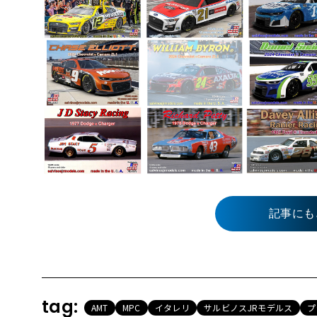
記事にも
tag:
AMT
MPC
イタレリ
サルビノスJRモデルス
プ