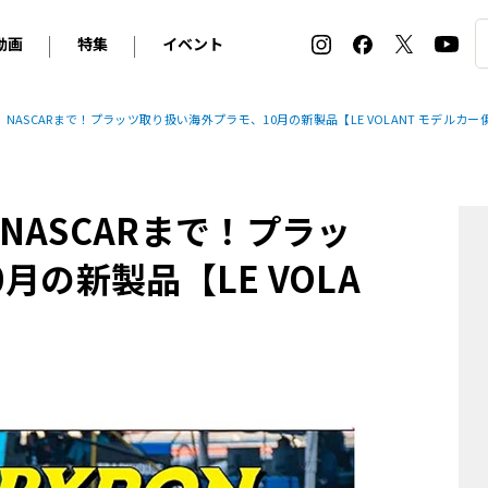
動画
特集
イベント
ィ
BMW
アルピナ
オリジナル動画
2026 サマータイヤ＆ホイール バイヤーズガイド
ル・ボラン カーズ・ミート2026横浜
ASCARまで！プラッツ取り扱い海外プラモ、10月の新製品【LE VOLANT モデルカー
2025-2026 冬 スタッドレス＆ウインタータイヤ バイヤ
SNOW EXPERIENCE in TOGAKUSHI SKI FIE
デス・ベンツ
ポルシェ
フォルクスワーゲン
ホイールカタログ2025-2026冬
EV:LIFE FUTAKO TAMAGAWA 2026
ーヌ
シトロエン
DSオートモビル
ホイールカタログ
EV:LIFE KOBE 2025
ASCARまで！プラッ
ー
ルノー
アバルト
タイヤ特集
ル・ボラン カーズ・ミート2025横浜
ァ・ロメオ
フェラーリ
フィアット
の新製品【LE VOLA
ルギーニ
マセラティ
アストン・マーティン
レー
ケータハム
ジャガー
ローバー
ロータス
マクラーレン
モーガン
ロールス・ロイス
キャデラック
シボレー
テスラ
ヒョンデ