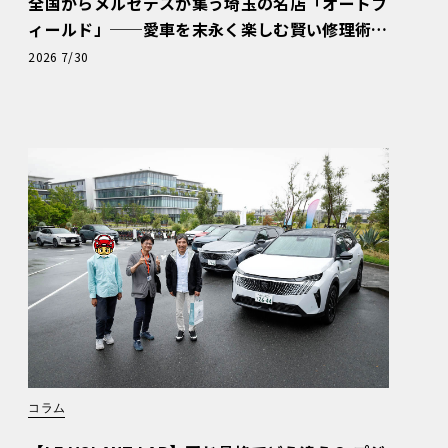
全国からメルセデスが集う埼玉の名店「オートフ
ィールド」──愛車を末永く楽しむ賢い修理術
と、プロがフックス製オイルを選ぶ理由〈PR〉
2026 7/30
コラム