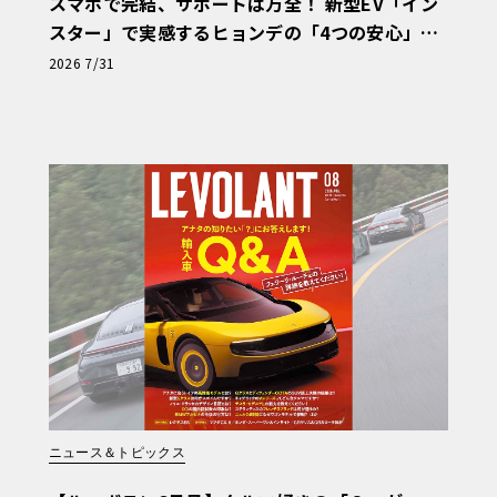
スマホで完結、サポートは万全！ 新型EV「イン
スター」で実感するヒョンデの「4つの安心」
【第1回・ヒョンデ6つの疑問：Why? Hyunda
2026 7/31
i?】〈PR〉
ニュース＆トピックス