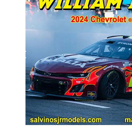
BYD
その
国産車
レクサ
ホンダ
三菱
光岡
その