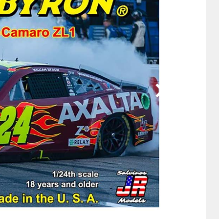
他
ス
トヨタ
日産
スバル
マツダ
ダイハツ
スズキ
他