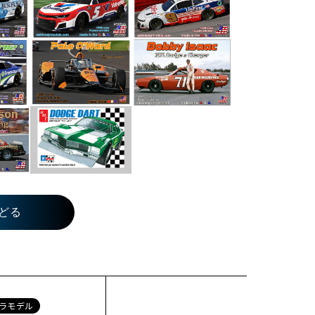
どる
ラモデル