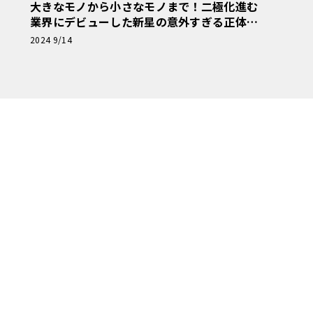
大きなモノから小さなモノまで！二極化進む
業界にデビューした新星の意外すぎる正体！
【アメリカンカープラモ・クロニクル】第34
2024 9/14
回