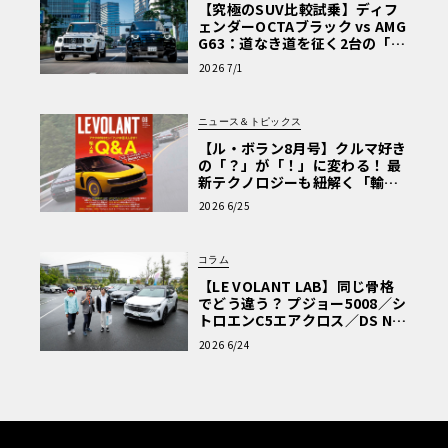
【究極のSUV比較試乗】ディフ
ェンダーOCTAブラック vs AMG
G63：道なき道を征く2台の「対
極的アプローチ」
2026 7/1
ニュース＆トピックス
【ル・ボラン8月号】クルマ好き
の「？」が「！」に変わる！ 最
新テクノロジーも紐解く「輸入
車Q&A」
2026 6/25
コラム
【LE VOLANT LAB】同じ骨格
でどう違う？ プジョー5008／シ
トロエンC5エアクロス／DS Nº4
読者一気乗りレポート
2026 6/24