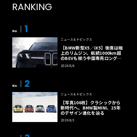
RANKING
1
No
ニュース＆トピックス
【BMW新型X5／iX5】後席は極
上のリムジン。航続1000km超
のBEVも揃う中国専売ロング仕
様の全貌
2026 8/6
2
No
ニュース＆トピックス
【写真106枚】クラシックから
新時代へ。BMW製MINI、25年
のデザイン進化を辿る
2026 8/3