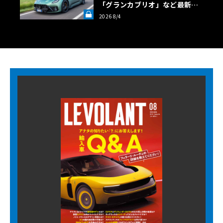
「グランカブリオ」など最新ト
ロフェオ3台の官能評価《LE VO
2026 8/4
LANT LAB》