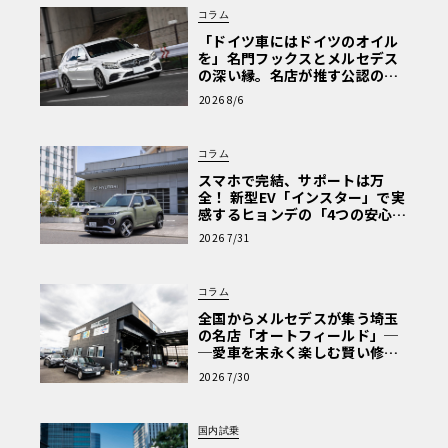
コラム
「ドイツ車にはドイツのオイル
を」名門フックスとメルセデス
の深い縁。名店が推す公認の安
心と、Cクラスで味わうシルキー
2026 8/6
な走り〈PR〉
コラム
スマホで完結、サポートは万
全！ 新型EV「インスター」で実
感するヒョンデの「4つの安心」
【第1回・ヒョンデ6つの疑問：
2026 7/31
Why? Hyundai?】〈PR〉
コラム
全国からメルセデスが集う埼玉
の名店「オートフィールド」─
─愛車を末永く楽しむ賢い修理
術と、プロがフックス製オイル
2026 7/30
を選ぶ理由〈PR〉
国内試乗