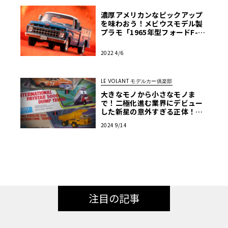
濃厚アメリカンなピックアップ
を味わおう！メビウスモデル製
プラモ「1965年型フォードF-10
0」【モデルカーズ】
2022 4/6
LE VOLANT モデルカー俱楽部
大きなモノから小さなモノま
で！二極化進む業界にデビュー
した新星の意外すぎる正体！
【アメリカンカープラモ・クロ
2024 9/14
ニクル】第34回
注目の記事