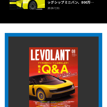
ッグシップミニバン、800万円
超の勝算【予想CG】
2026 7/31