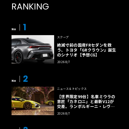
RANKING
1
No
スクープ
絶滅寸前の国産FRセダンを救
う、トヨタ「GRクラウン」誕生
のシナリオ【予想CG】
2026 8/7
2
No
ニュース＆トピックス
【世界限定99台】名車ミウラの
意匠「カネロニ」と最新V12が
交差。ランボルギーニ・レヴエ
ルトに60周年記念車が登場
2026 8/7