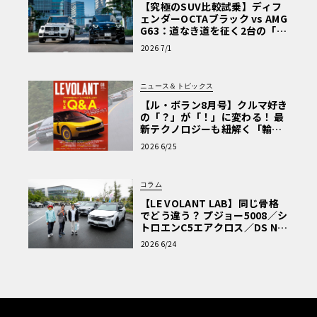
【究極のSUV比較試乗】ディフ
ェンダーOCTAブラック vs AMG
G63：道なき道を征く2台の「対
極的アプローチ」
2026 7/1
ニュース＆トピックス
【ル・ボラン8月号】クルマ好き
の「？」が「！」に変わる！ 最
新テクノロジーも紐解く「輸入
車Q&A」
2026 6/25
コラム
【LE VOLANT LAB】同じ骨格
でどう違う？ プジョー5008／シ
トロエンC5エアクロス／DS Nº4
読者一気乗りレポート
2026 6/24