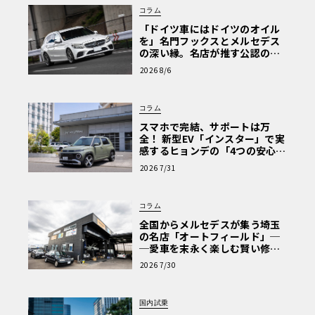
コラム
「ドイツ車にはドイツのオイル
を」名門フックスとメルセデス
の深い縁。名店が推す公認の安
心と、Cクラスで味わうシルキー
2026 8/6
な走り〈PR〉
コラム
スマホで完結、サポートは万
全！ 新型EV「インスター」で実
感するヒョンデの「4つの安心」
【第1回・ヒョンデ6つの疑問：
2026 7/31
Why? Hyundai?】〈PR〉
コラム
全国からメルセデスが集う埼玉
の名店「オートフィールド」─
─愛車を末永く楽しむ賢い修理
術と、プロがフックス製オイル
2026 7/30
を選ぶ理由〈PR〉
国内試乗