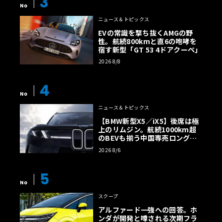
3
No
ニュース＆トピックス
EVの常識を撃ち抜くAMGの野
性。航続800kmと直6の咆哮を
宿す新型「GT 53 4ドアクーペ」
2026 8/8
4
No
ニュース＆トピックス
【BMW新型X5／iX5】後席は極
上のリムジン。航続1000km超
のBEVも揃う中国専売ロング仕
様の全貌
2026 8/6
5
No
スクープ
アルファード一強への回答。ホ
ンダが開発と噂される次期フラ