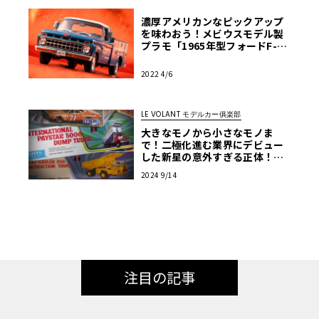
濃厚アメリカンなピックアップ
を味わおう！メビウスモデル製
プラモ「1965年型フォードF-10
0」【モデルカーズ】
2022 4/6
LE VOLANT モデルカー俱楽部
大きなモノから小さなモノま
で！二極化進む業界にデビュー
した新星の意外すぎる正体！
【アメリカンカープラモ・クロ
2024 9/14
ニクル】第34回
注目の記事