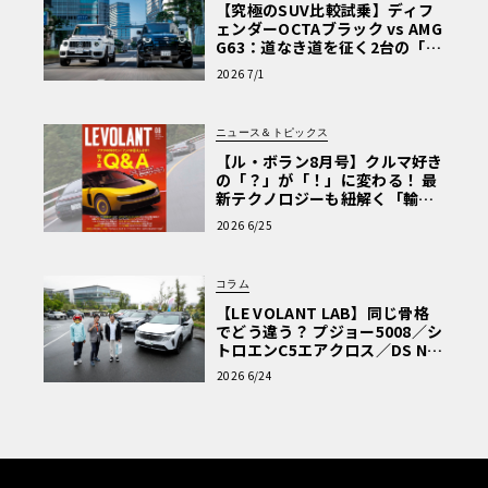
【究極のSUV比較試乗】ディフ
ェンダーOCTAブラック vs AMG
G63：道なき道を征く2台の「対
極的アプローチ」
2026 7/1
ニュース＆トピックス
【ル・ボラン8月号】クルマ好き
の「？」が「！」に変わる！ 最
新テクノロジーも紐解く「輸入
車Q&A」
2026 6/25
コラム
【LE VOLANT LAB】同じ骨格
でどう違う？ プジョー5008／シ
トロエンC5エアクロス／DS Nº4
読者一気乗りレポート
2026 6/24