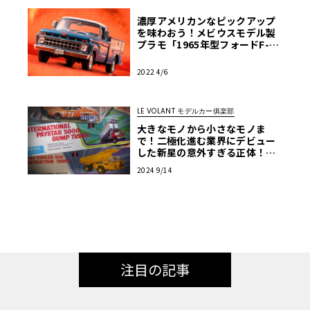
濃厚アメリカンなピックアップ
を味わおう！メビウスモデル製
プラモ「1965年型フォードF-10
0」【モデルカーズ】
2022 4/6
LE VOLANT モデルカー俱楽部
大きなモノから小さなモノま
で！二極化進む業界にデビュー
した新星の意外すぎる正体！
【アメリカンカープラモ・クロ
2024 9/14
ニクル】第34回
注目の記事