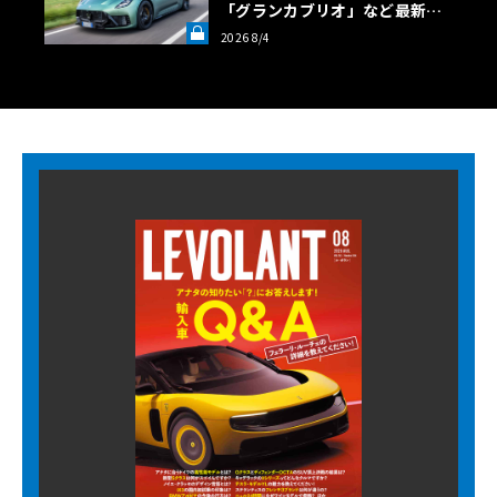
「グランカブリオ」など最新ト
ロフェオ3台の官能評価《LE VO
2026 8/4
LANT LAB》