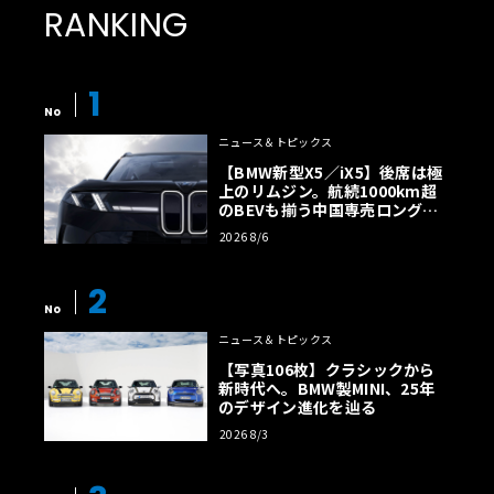
RANKING
1
No
ニュース＆トピックス
【BMW新型X5／iX5】後席は極
上のリムジン。航続1000km超
のBEVも揃う中国専売ロング仕
様の全貌
2026 8/6
2
No
ニュース＆トピックス
【写真106枚】クラシックから
新時代へ。BMW製MINI、25年
のデザイン進化を辿る
2026 8/3