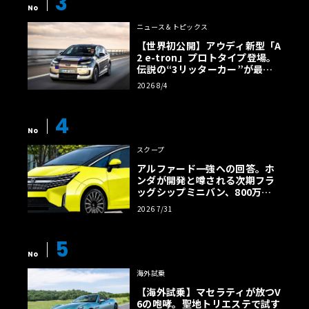
3
No
ニュース＆トピックス
【世界初公開】アウディ新型「A
2 e-tron」プロトタイプ登場。
伝説の“3リッターカー”が最高
効率エントリーBEVとして復活
2026 8/4
【画像38枚】
4
No
スクープ
アルファード一強への回答。ホ
ンダが開発と噂される次期フラ
ッグシップミニバン、800万円
超の勝算【予想CG】
2026 7/31
5
No
海外試乗
【海外試乗】マセラティが放つV
6の咆哮。聖地トリエステで試す