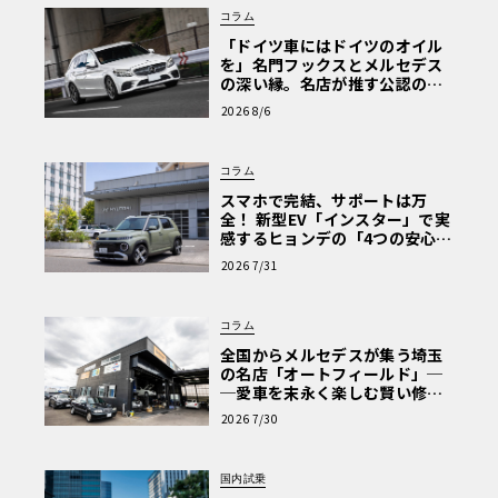
コラム
「ドイツ車にはドイツのオイル
を」名門フックスとメルセデス
の深い縁。名店が推す公認の安
心と、Cクラスで味わうシルキー
2026 8/6
な走り〈PR〉
コラム
スマホで完結、サポートは万
全！ 新型EV「インスター」で実
感するヒョンデの「4つの安心」
【第1回・ヒョンデ6つの疑問：
2026 7/31
Why? Hyundai?】〈PR〉
コラム
全国からメルセデスが集う埼玉
の名店「オートフィールド」─
─愛車を末永く楽しむ賢い修理
術と、プロがフックス製オイル
2026 7/30
を選ぶ理由〈PR〉
国内試乗