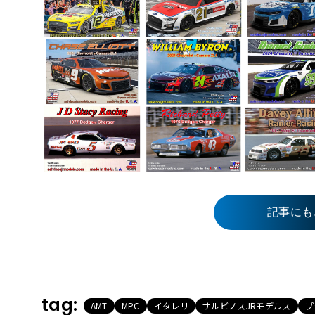
記事にも
tag:
AMT
MPC
イタレリ
サルビノスJRモデルス
プ