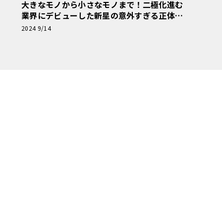
大きなモノから小さなモノまで！二極化進む
業界にデビューした新星の意外すぎる正体！
【アメリカンカープラモ・クロニクル】第34
2024 9/14
回