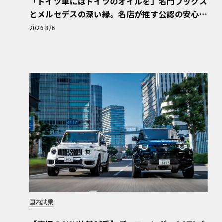
「ドイツ車にはドイツのオイルを」名門フックス
とメルセデスの深い縁。名店が推す公認の安心
と、Cクラスで味わうシルキーな走り〈PR〉
2026 8/6
国内試乗