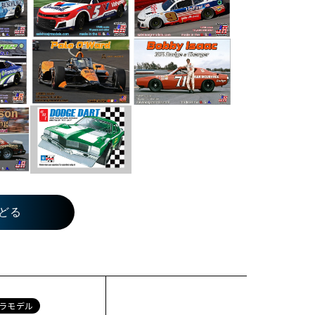
どる
ラモデル