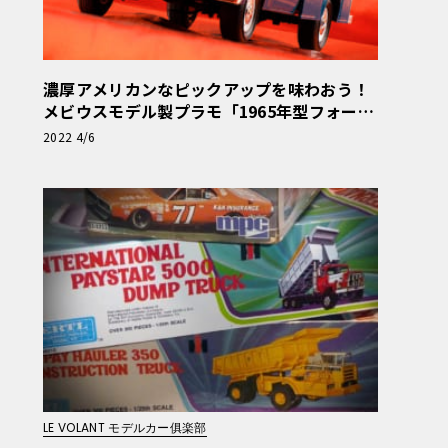
濃厚アメリカンなピックアップを味わおう！
メビウスモデル製プラモ「1965年型フォード
F-100」【モデルカーズ】
2022 4/6
LE VOLANT モデルカー俱楽部