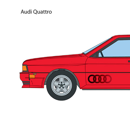
BYD
その
国産車
レクサ
ホンダ
三菱
光岡
その