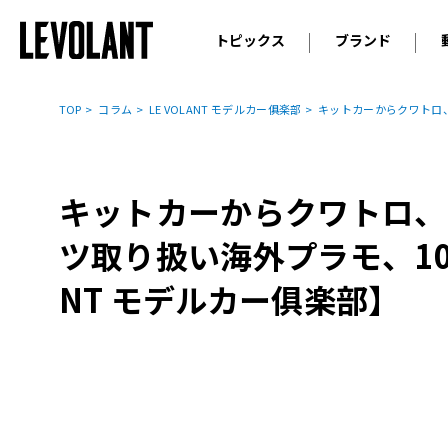
トピックス
ブランド
輸入車
アウデ
ニュース
TOP
コラム
LE VOLANT モデルカー俱楽部
キットカーからクワトロ、N
スクープ
メルセ
試乗
アルピ
コラム
キットカーからクワトロ、N
プジョ
アルフ
ツ取り扱い海外プラモ、10月
ランボ
NT モデルカー俱楽部】
ベント
ランド
MINI
ボルボ
ジープ