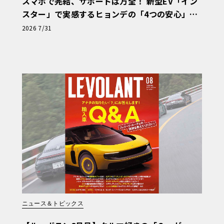
スマホで完結、サポートは万全！ 新型EV「イン
スター」で実感するヒョンデの「4つの安心」
【第1回・ヒョンデ6つの疑問：Why? Hyunda
2026 7/31
i?】〈PR〉
ニュース＆トピックス