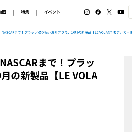
動画
特集
イベント
ィ
BMW
アルピナ
オリジナル動画
2026 サマータイヤ＆ホイール バイヤーズガイド
ル・ボラン カーズ・ミート2026横浜
ASCARまで！プラッツ取り扱い海外プラモ、10月の新製品【LE VOLANT モデルカー
2025-2026 冬 スタッドレス＆ウインタータイヤ バイヤ
SNOW EXPERIENCE in TOGAKUSHI SKI FIE
デス・ベンツ
ポルシェ
フォルクスワーゲン
ホイールカタログ2025-2026冬
EV:LIFE FUTAKO TAMAGAWA 2026
ーヌ
シトロエン
DSオートモビル
ホイールカタログ
EV:LIFE KOBE 2025
ASCARまで！プラッ
ー
ルノー
アバルト
タイヤ特集
ル・ボラン カーズ・ミート2025横浜
ァ・ロメオ
フェラーリ
フィアット
の新製品【LE VOLA
ルギーニ
マセラティ
アストン・マーティン
レー
ケータハム
ジャガー
ローバー
ロータス
マクラーレン
モーガン
ロールス・ロイス
キャデラック
シボレー
テスラ
ヒョンデ