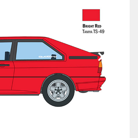
他
ス
トヨタ
日産
スバル
マツダ
ダイハツ
スズキ
他