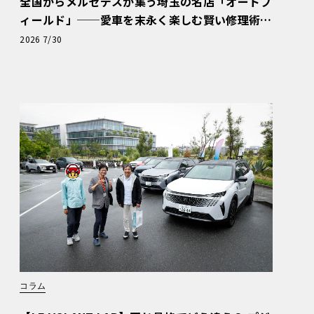
全国からメルセデスが集う埼玉の名店「オートフ
ィールド」──愛車を末永く楽しむ賢い修理術
と、プロがフックス製オイルを選ぶ理由〈PR〉
2026 7/30
コラム