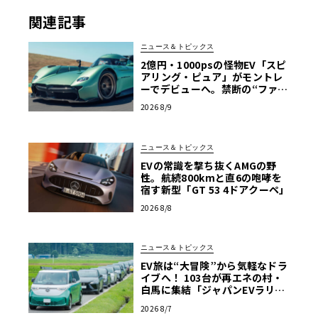
自動車。ハイブリッド車は含まない）の中から、編集部が
関連記事
独自の基準で選んだベストな1台を決めようというもの。今
回は現在日本国内で購入可能なEVから、ル・ボラン編集部
ニュース＆トピックス
内で8台のノミネート車を選出させていただきました。
2億円・1000psの怪物EV「スピ
【画像28枚】ル・ボラン編集長の佐藤がEVアワードに推す
アリング・ピュア」がモントレ
1台「メルセデスベンツG580 with EQテクノロジー」のフ
ーでデビューへ。禁断の“ファン
カー”をマクマートリーがついに
ォトギャラリーを見る
2026 8/9
市販化
ニュース＆トピックス
EVの常識を撃ち抜くAMGの野
性。航続800kmと直6の咆哮を
宿す新型「GT 53 4ドアクーペ」
2026 8/8
ニュース＆トピックス
EV旅は“大冒険”から気軽なドラ
イブへ！ 103台が再エネの村・
白馬に集結「ジャパンEVラリー
2026」体験記
2026 8/7