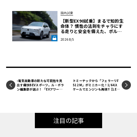
国内試乗
【新型EX90試乗】まるで知的生
命体？ 慣性の法則をチャラにす
る走りと安全を備えた、ボルボ
その中でル・ボラン編集長の佐藤が選んだのが「メルセデ
新旗艦EVの結論《LE VOLANT L
2026 8/5
AB》
スベンツG580 with EQテクノロジー」です。その選考理由
と、モータージャーナリストの石井昌道さんによる「G580
with EQテクノロジー」のおススメポイントについても紹介
します。
電気自動車の新たな可能性を見
トミーテックから「フェラーリF
出す痛快BEVスポーツ。ル・ボラ
512 M」がミニカー化！1/64ス
ン編集部が選ぶ！ 「EVアワー
ケールでエンジンも再現!!【LE V
ド」ヒョンデ・アイオニック 5 N
OLANT モデルカー俱楽部】
注目の記事