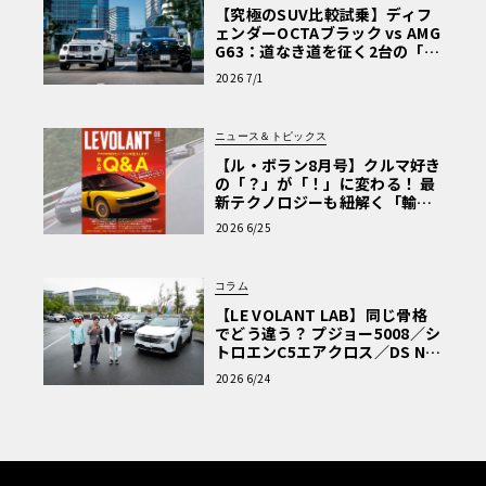
【究極のSUV比較試乗】ディフ
したのは必然とも言えます。しかし、G580は単なる「電動
ェンダーOCTAブラック vs AMG
版Gクラス」ではなく、新しい価値観を打ち出した1台とし
G63：道なき道を征く2台の「対
極的アプローチ」
て登場したのです。
2026 7/1
ニュース＆トピックス
【ル・ボラン8月号】クルマ好き
の「？」が「！」に変わる！ 最
新テクノロジーも紐解く「輸入
車Q&A」
2026 6/25
コラム
【LE VOLANT LAB】同じ骨格
でどう違う？ プジョー5008／シ
トロエンC5エアクロス／DS Nº4
読者一気乗りレポート
2026 6/24