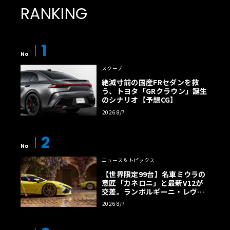
試乗車のEdition 1では、ブルーのアクセントが随所に施さ
RANKING
れ、専用のインテリアトリムやステッチにより特別感を高
められている。
1
No
一般的にEVは、最大航続距離やバッテリー容量がクルマの
スクープ
実力指標として重視されます。しかし、G580 はそうした指
絶滅寸前の国産FRセダンを救
標にとらわれず、独自のオフロード性能を強く打ち出して
う、トヨタ「GRクラウン」誕生
いる点が面白い。その象徴的な機能が、「G-TURN」。こ
のシナリオ【予想CG】
れは、左右の車輪を逆方向に回転させることで、その場で3
2026 8/7
60度回転するというものです。これは狭いオフロードのル
ートやUターンが難しい場面で威力を発揮するだけでな
2
く、エンターテインメント性の高いギミックとしても注目
No
を集めています。まさに「電動化したからこそ可能になっ
ニュース＆トピックス
た新たな体験」と言えるのではないでしょうか。
【世界限定99台】名車ミウラの
意匠「カネロニ」と最新V12が
交差。ランボルギーニ・レヴエ
ルトに60周年記念車が登場
2026 8/7