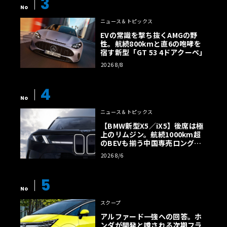
3
No
ニュース＆トピックス
EVの常識を撃ち抜くAMGの野
性。航続800kmと直6の咆哮を
宿す新型「GT 53 4ドアクーペ」
2026 8/8
4
EV化によって重量が増すことで、オフロード性能に悪影響
No
が出るのではないかという懸念もありましたが、G580は4
ニュース＆トピックス
つの独立したモーターを持つ「クアッドモーター」システ
【BMW新型X5／iX5】後席は極
ムを採用し、各ホイールを個別に制御することで、従来以
上のリムジン。航続1000km超
上のトラクション性能を実現。さらに、EVならではのメリ
のBEVも揃う中国専売ロング仕
様の全貌
ットとして静粛性の向上も挙げられます。Gクラスといえ
2026 8/6
ば、その無骨なスタイリングとともに、パワフルなエンジ
ン音が魅力のひとつでしたが、G580では静寂の中でオフロ
5
No
ード走行を楽しむことができ、自然との一体感がこれまで
以上に感じられるという、ここでも新たな価値を生みだし
スクープ
ているのです。
アルファード一強への回答。ホ
ンダが開発と噂される次期フラ