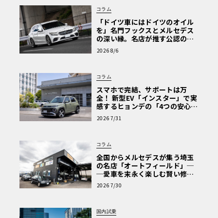
コラム
「ドイツ車にはドイツのオイル
を」名門フックスとメルセデス
の深い縁。名店が推す公認の安
心と、Cクラスで味わうシルキー
2026 8/6
各車輪に独立したモーターを搭載する「4輪独立モーター」を採用す。シ
な走り〈PR〉
ステム全体では最高出力587ps、最大トルク1164Nmを発揮する。
コラム
スマホで完結、サポートは万
全！ 新型EV「インスター」で実
感するヒョンデの「4つの安心」
【第1回・ヒョンデ6つの疑問：
2026 7/31
Why? Hyundai?】〈PR〉
コラム
全国からメルセデスが集う埼玉
変わらないために変わり続けるメルセデス・ベンツGクラ
の名店「オートフィールド」─
ス。その最新進化形が、Gクラス初のEV「G580 with EQテ
─愛車を末永く楽しむ賢い修理
クノロジー」です。Gクラスは1979年の誕生以来、その堅
術と、プロがフックス製オイル
2026 7/30
を選ぶ理由〈PR〉
牢なラダーフレーム構造と卓越したオフロード性能で、多
くのファンを魅了してきました。伝統を守りつつも時代に
国内試乗
合わせて進化を続けるこのモデルが、ついに電動化を果た