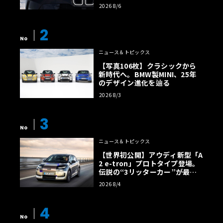
様の全貌
2026 8/6
2
No
ニュース＆トピックス
【写真106枚】クラシックから
新時代へ。BMW製MINI、25年
のデザイン進化を辿る
2026 8/3
3
No
ニュース＆トピックス
【世界初公開】アウディ新型「A
2 e-tron」プロトタイプ登場。
伝説の“3リッターカー”が最高
効率エントリーBEVとして復活
2026 8/4
【画像38枚】
4
No