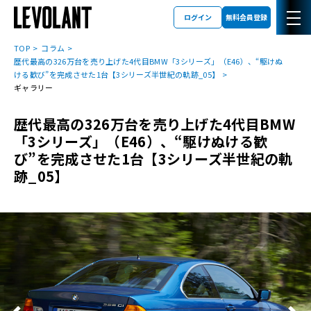
ログイン
無料会員登録
TOP
コラム
歴代最高の326万台を売り上げた4代目BMW「3シリーズ」（E46）、“駆けぬ
ける歓び”を完成させた1台【3シリーズ半世紀の軌跡_05】
ギャラリー
歴代最高の326万台を売り上げた4代目BMW
「3シリーズ」（E46）、“駆けぬける歓
び”を完成させた1台【3シリーズ半世紀の軌
跡_05】