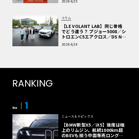
2026 6/25
コラム
【LE VOLANT LAB】同じ骨格
でどう違う？ プジョー5008／シ
トロエンC5エアクロス／DS Nº4
読者一気乗りレポート
2026 6/24
RANKING
1
No
ニュース＆トピックス
【BMW新型X5／iX5】後席は極
上のリムジン。航続1000km超
のBEVも揃う中国専売ロング仕