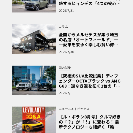
感するヒョンデの「4つの安心」
【第1回・ヒョンデ6つの疑問：
2026 7/31
Why? Hyundai?】〈PR〉
コラム
全国からメルセデスが集う埼玉
の名店「オートフィールド」─
─愛車を末永く楽しむ賢い修理
術と、プロがフックス製オイル
2026 7/30
を選ぶ理由〈PR〉
国内試乗
【究極のSUV比較試乗】ディフ
ェンダーOCTAブラック vs AMG
G63：道なき道を征く2台の「対
極的アプローチ」
2026 7/1
ニュース＆トピックス
【ル・ボラン8月号】クルマ好き
の「？」が「！」に変わる！ 最
新テクノロジーも紐解く「輸入
車Q&A」