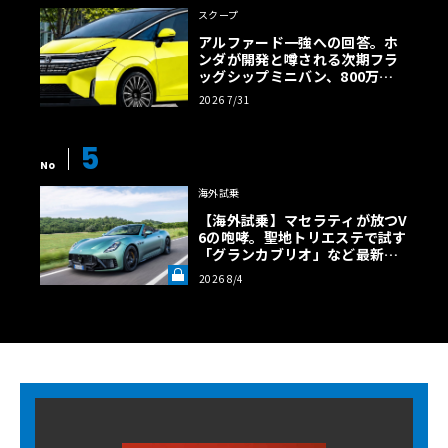
スクープ
アルファード一強への回答。ホ
ンダが開発と噂される次期フラ
ッグシップミニバン、800万円
超の勝算【予想CG】
2026 7/31
5
No
海外試乗
【海外試乗】マセラティが放つV
6の咆哮。聖地トリエステで試す
「グランカブリオ」など最新ト
ロフェオ3台の官能評価《LE VO
2026 8/4
LANT LAB》