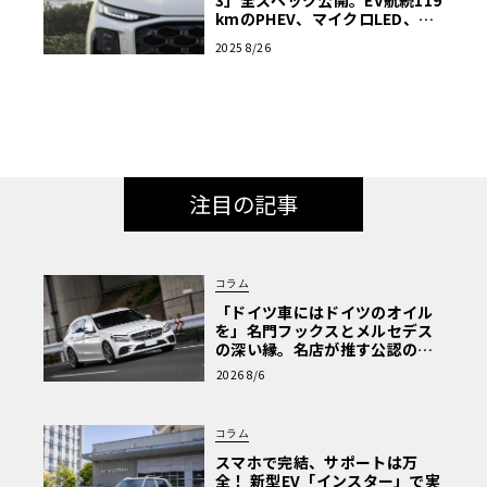
kmのPHEV、マイクロLED、新
操作系まで徹底解説
2025 8/26
注目の記事
コラム
「ドイツ車にはドイツのオイル
を」名門フックスとメルセデス
の深い縁。名店が推す公認の安
心と、Cクラスで味わうシルキー
2026 8/6
な走り〈PR〉
コラム
スマホで完結、サポートは万
全！ 新型EV「インスター」で実