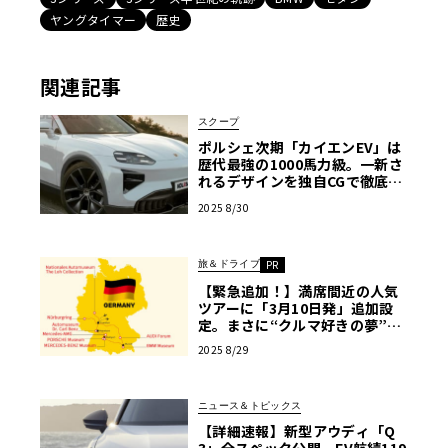
ヤングタイマー
歴史
関連記事
スクープ
ポルシェ次期「カイエンEV」は
歴代最強の1000馬力級。一新さ
れるデザインを独自CGで徹底予
測
2025 8/30
旅＆ドライブ
PR
【緊急追加！】満席間近の人気
ツアーに「3月10日発」追加設
定。まさに“クルマ好きの夢”。
ニュル、AMG本社、ポルシェ博
2025 8/29
物館…ドイツ自動車「聖地巡
礼」の旅【PR】
ニュース＆トピックス
【詳細速報】新型アウディ「Q
3」全スペック公開。EV航続119