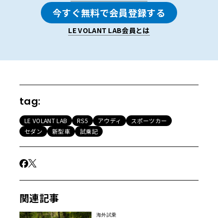
今すぐ無料で会員登録する
ひと目で伝わる圧倒的な存在感。専用ワイドボディと精
LE VOLANT LAB会員とは
緻な空力デバイス
ザルツブルク空港に到着すると、すぐに駐車場へ案内さ
れ、そこには新型RS 5が並んでいた。クルマのデザインは
第一印象が非常に重要だが、このRS 5はひと目見た瞬間か
ら強い存在感を放っていた。
tag:
LE VOLANT LAB
RS5
アウディ
スポーツカー
セダン
新型車
試乗記
関連記事
海外試乗