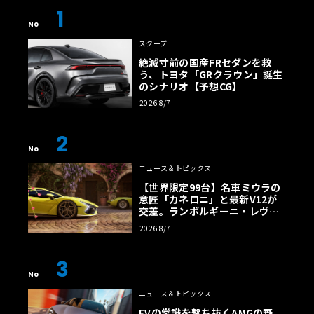
1
No
スクープ
絶滅寸前の国産FRセダンを救
う、トヨタ「GRクラウン」誕生
ここで「Dynamic」モードを試してみたが、その期待は完
のシナリオ【予想CG】
全に裏切られなかった。RS 5は15連続のヘアピンカーブ
2026 8/7
を、まるで待ち望んでいたかのように駆け上がっていく。
リアは積極的にスライド方向へ向かうものの、常に高いコ
2
ントロール性を保っており、その絶妙なセッティングが走
No
りの楽しさを大きく高めている。
ニュース＆トピックス
【世界限定99台】名車ミウラの
意匠「カネロニ」と最新V12が
ESCはオフになっているかと思うほどスポーティな介入設
交差。ランボルギーニ・レヴエ
定だが、実際には限界領域まで踏み込まない限り介入して
ルトに60周年記念車が登場
2026 8/7
こない。ステアリングは驚くほどダイレクトかつ正確で、
アジリティとダイナミクスは圧巻のひと言だった。
3
No
ニュース＆トピックス
EVの常識を撃ち抜くAMGの野