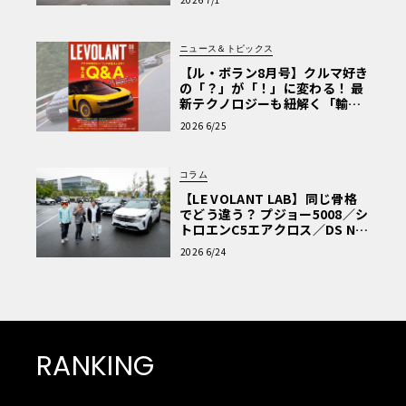
電気のみで十分対応可能だ。
ニュース＆トピックス
【ル・ボラン8月号】クルマ好き
その後、試乗ルートは有名なグロースグロックナー・ホッ
の「？」が「！」に変わる！ 最
ホアルペン街道へと続く。この道路は私道のため通行料が
新テクノロジーも紐解く「輸入
必要だが、その分交通量が少なく、スポーツ走行には理想
車Q&A」
2026 6/25
的な環境となっている。
コラム
【LE VOLANT LAB】同じ骨格
でどう違う？ プジョー5008／シ
トロエンC5エアクロス／DS Nº4
読者一気乗りレポート
2026 6/24
RANKING