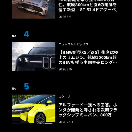
性。航続800kmと直6の咆哮を
宿す新型「GT 53 4ドアクーペ」
2026 8/8
4
No
ニュース＆トピックス
【BMW新型X5／iX5】後席は極
上のリムジン。航続1000km超
のBEVも揃う中国専売ロング仕
様の全貌
2026 8/6
5
No
スクープ
アルファード一強への回答。ホ
ンダが開発と噂される次期フラ
ッグシップミニバン、800万円
超の勝算【予想CG】
2026 7/31