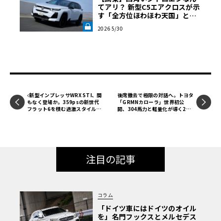
発生する2.9L V6 TFSIビターボエンジン。さらに、8速AT内
てアリ？ 新型C5エアクロスが示
す「全方位ほわほわ天国」とい
に組み込まれた130kWの電気モーターが460Nmを発生す
う極上空間《LE VOLANT LA
る。システム総合では470kW（639ps）、そして実に825N
2026 5/30
B》
mという強大なトルクを誇る。
新型インプレッサWRX STI、間
後席撤去で極限の対話へ。トヨタ
もなく登場か。359psの新世代
「GRMNカローラ」世界初公
フラット6を積む過激スタイル
開、304馬力と軽量化が導く2シ
【予想CG】
ーターの到達点
注目の記事
コラム
「ドイツ車にはドイツのオイル
を」名門フックスとメルセデス