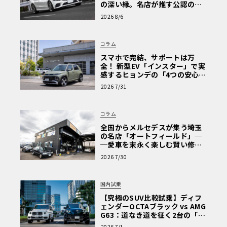
の深い縁。名店が推す公認の安
心と、Cクラスで味わうシルキー
2026 8/6
加えて、2バルブダンパーテクノロジーを採用したRSスポ
な走り〈PR〉
ーツサスペンション、新開発のquattro（クワトロ）ダイナ
ミックトルクコントロールも搭載。セルフロッキング式セ
コラム
ンターデフが前後の駆動力配分を担当し、さらに新開発の
スマホで完結、サポートは万
全！ 新型EV「インスター」で実
リアアクスルギアボックスによって左右後輪へのトルク配
感するヒョンデの「4つの安心」
分を最適化している。
【第1回・ヒョンデ6つの疑問：
2026 7/31
Why? Hyundai?】〈PR〉
日常使いは完全
EV
で。快適なクルージングから
15
連続
コラム
ヘアピンのダイナミクスまで
全国からメルセデスが集う埼玉
の名店「オートフィールド」─
試乗はザルツブルク空港からスタート。走り出しは「Bala
─愛車を末永く楽しむ賢い修理
nced」モードによる完全EV走行だった。ここでまず感じた
術と、プロがフックス製オイル
2026 7/30
を選ぶ理由〈PR〉
のは、RS 5の日常性の高さだ。シートは身体に完璧にフィ
ットし、「Balanced」モードや「Comfort」モードでは、
国内試乗
とても639psのハイパフォーマンスモデルとは思えないほ
【究極のSUV比較試乗】ディフ
ど快適。路面のギャップもほとんど感じることなく、街中
ェンダーOCTAブラック vs AMG
を非常にスムーズに流していける。最大84km（EAER）の
G63：道なき道を征く2台の「対
極的アプローチ」
EV航続距離を持つため、都市部の日常移動程度なら、ほぼ
2026 7/1