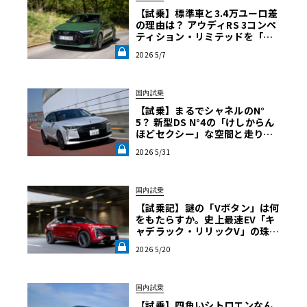
【試乗】標準車と3.4万ユーロ差
の理由は？ アウディRS 3コンペ
ティション・リミテッドを「ほ
ぼレーシングカー」に変えた核
2026 5/7
心《LE VOLANT LAB》
21インチホイールを装着したボディは力強く、ベースモデ
国内試乗
ルよりもワイドかつ大柄なスタンスを持つ。フロントに
【試乗】まるでシャネルのN°
は、ブラックのハニカムメッシュを採用した立体的なシン
5？ 新型DS N°4の「けしからん
ほどセクシー」な空間と走りの
グルフレームグリルを配置。その両脇にはエアカーテンが
裏の顔《LE VOLANT LAB》
備わり、空力性能を高めている。リアには空力を意識した
2026 5/31
ディフューザーと、マットブラック仕上げの楕円形RSスポ
ーツエキゾーストエンドが装着され、RS 5全体に圧倒的な
国内試乗
自信と迫力を与えている。
【試乗記】謎の「Vボタン」は何
をもたらすか。史上最速EV「キ
ャデラック・リリックV」の珠玉
システム最高出力
639ps
。新開発
quattro
と高度なシャ
の完成度を解き明かす《LE VOL
2026 5/20
ANT LAB》
シー制御
まずは簡単に技術的なスペックから触れておこう。搭載さ
国内試乗
れるのは最高出力375kW（510ps）と最大トルク600Nmを
【試乗】四角いシトロエンなん