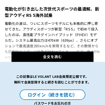
電動化が引き出した次世代スポーツの最適解。新
型アウディ
RS 5
海外試乗
電動化の波は、ついにスポーツモデルにも本格的に押し寄
せてきた。アウディスポーツが新型「RS 5」で初めて投入
したのは、高性能プラグインハイブリッド（PHEV）モデ
ルだ。システム最高出力は470kW（639ps）、さらにオプ
ションで最高速度285km/hを実現するなど、その数値から
も圧倒的なスポーツ性能が伝わってくる。一方で、最大84k
全文を読む
mのEV走行距離を備えている点も見逃せない。果たして、
このRS 5は日常性とスポーツ性能をどこまで高次元で両立
しているのか。今回は、その実力を確かめるべく、オース
トリア・ザルツブルク州で開催された試乗会に参加した。
この記事はLE VOLANT LAB会員限定公開です。
無料で会員登録すると続きを読むことができます。
【画像39枚】異彩を放つカーボン・カモフラージュとは？
ログイン（続きを読む）
専用色を纏った新型アウディRS 5の全貌をギャラリーでチ
ェック
パスワードをお忘れの方